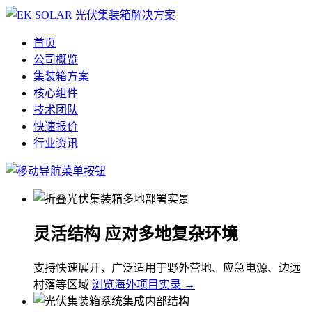
首页
公司概览
集装箱方案
核心组件
技术团队
快速报价
行业资讯
灵活结构 应对多地复杂环境
支持快速展开，广泛适用于野外营地、应急电源、边远
村落等区域
浏览海外项目实录 →