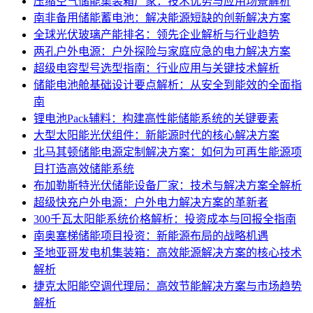
压缩空气储能集装箱厂家：技术优势与应用场景解析
南非备用储能蓄电池：解决能源短缺的创新解决方案
全球光伏玻璃产能排名：领先企业解析与行业趋势
两孔户外电源：户外探险与家庭应急的电力解决方案
超级电容型号选型指南：行业应用与关键技术解析
储能电池舱基础设计要点解析：从安全到能效的全面指
南
锂电池Pack辅料：构建高性能储能系统的关键要素
大型太阳能光伏组件：新能源时代的核心解决方案
北马其顿储能电源定制解决方案：如何为可再生能源项
目打造高效储能系统
布加勒斯特光伏储能设备厂家：技术与解决方案全解析
超级快充户外电源：户外电力解决方案的革新者
300千瓦太阳能系统价格解析：投资成本与回报全指南
南奥塞梯储能项目投资：新能源布局的战略机遇
圣地亚哥发电机集装箱：高效能源解决方案的核心技术
解析
捷克太阳能空调代理局：高效节能解决方案与市场趋势
解析