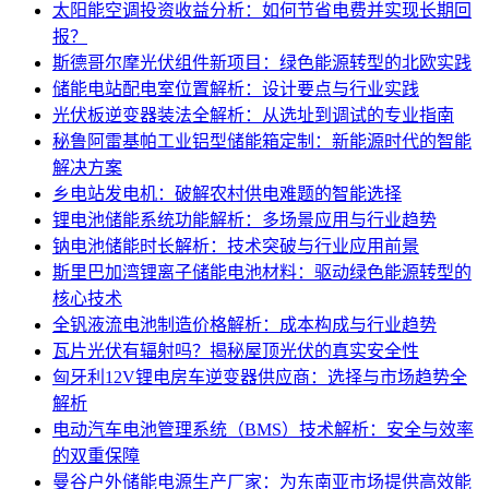
太阳能空调投资收益分析：如何节省电费并实现长期回
报？
斯德哥尔摩光伏组件新项目：绿色能源转型的北欧实践
储能电站配电室位置解析：设计要点与行业实践
光伏板逆变器装法全解析：从选址到调试的专业指南
秘鲁阿雷基帕工业铝型储能箱定制：新能源时代的智能
解决方案
乡电站发电机：破解农村供电难题的智能选择
锂电池储能系统功能解析：多场景应用与行业趋势
钠电池储能时长解析：技术突破与行业应用前景
斯里巴加湾锂离子储能电池材料：驱动绿色能源转型的
核心技术
全钒液流电池制造价格解析：成本构成与行业趋势
瓦片光伏有辐射吗？揭秘屋顶光伏的真实安全性
匈牙利12V锂电房车逆变器供应商：选择与市场趋势全
解析
电动汽车电池管理系统（BMS）技术解析：安全与效率
的双重保障
曼谷户外储能电源生产厂家：为东南亚市场提供高效能