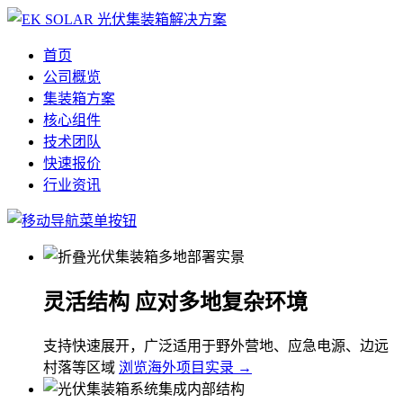
首页
公司概览
集装箱方案
核心组件
技术团队
快速报价
行业资讯
灵活结构 应对多地复杂环境
支持快速展开，广泛适用于野外营地、应急电源、边远
村落等区域
浏览海外项目实录 →