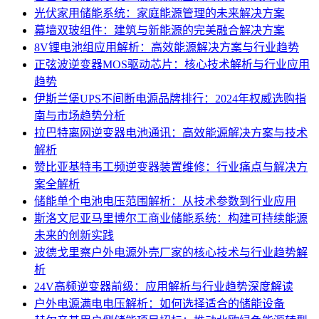
光伏家用储能系统：家庭能源管理的未来解决方案
幕墙双玻组件：建筑与新能源的完美融合解决方案
8V锂电池组应用解析：高效能源解决方案与行业趋势
正弦波逆变器MOS驱动芯片：核心技术解析与行业应用
趋势
伊斯兰堡UPS不间断电源品牌排行：2024年权威选购指
南与市场趋势分析
拉巴特离网逆变器电池通讯：高效能源解决方案与技术
解析
赞比亚基特韦工频逆变器装置维修：行业痛点与解决方
案全解析
储能单个电池电压范围解析：从技术参数到行业应用
斯洛文尼亚马里博尔工商业储能系统：构建可持续能源
未来的创新实践
波德戈里察户外电源外壳厂家的核心技术与行业趋势解
析
24V高频逆变器前级：应用解析与行业趋势深度解读
户外电源满电电压解析：如何选择适合的储能设备