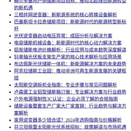
赫尔辛基用户侧储能项目招标：推动北欧绿色能源转型
的新机遇
三相并网逆变器：新能源系统的核心转换设备解析
巴基斯坦卡拉奇储能项目：新能源时代的能源转型新标
杆
光伏逆变器启动电压异常：成因分析与解决方案
电容储能机械设备：新能源时代的核心动力解决方案
铝炭储能电池价格解析：行业应用与成本趋势深度解读
钭单轴光伏板支架生产家的核心技术解析与应用场景
布达佩斯光伏储能一体机：新能源解决方案的未来趋势
阿克拉储能工业园：推动非洲可再生能源发展的关键枢
纽
太阳能空调拆机全指南：专业步骤与常见问题解析
卢森堡工业铝型储能箱订做：专业解决方案与行业趋势
户外电源强制性3C认证：企业必须了解的合规指南
储能设备整套生产厂家大厂家直销：行业趋势与解决方
案解析
家用逆变器多少钱合适？2024年选购指南与价格解析
芬兰坦佩雷太阳能光伏系统招标：政策解读与市场机遇