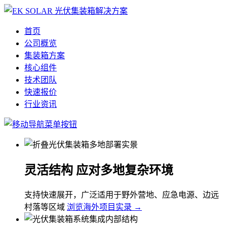
首页
公司概览
集装箱方案
核心组件
技术团队
快速报价
行业资讯
灵活结构 应对多地复杂环境
支持快速展开，广泛适用于野外营地、应急电源、边远
村落等区域
浏览海外项目实录 →