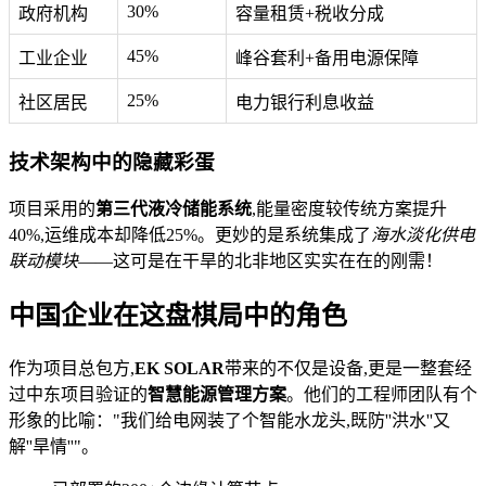
30%
政府机构
容量租赁+税收分成
45%
工业企业
峰谷套利+备用电源保障
25%
社区居民
电力银行利息收益
技术架构中的隐藏彩蛋
项目采用的
第三代液冷储能系统
,能量密度较传统方案提升
40%,运维成本却降低25%。更妙的是系统集成了
海水淡化供电
联动模块
——这可是在干旱的北非地区实实在在的刚需！
中国企业在这盘棋局中的角色
作为项目总包方,
EK SOLAR
带来的不仅是设备,更是一整套经
过中东项目验证的
智慧能源管理方案
。他们的工程师团队有个
形象的比喻："我们给电网装了个智能水龙头,既防''洪水''又
解''旱情''"。