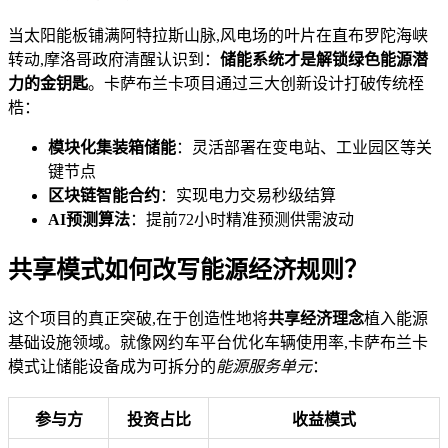
当太阳能板铺满阿特拉斯山脉,风电场的叶片在直布罗陀海峡
转动,摩洛哥政府清醒认识到：
储能系统才是解锁绿色能源潜
力的金钥匙
。卡萨布兰卡项目通过三大创新设计打破传统桎
梏：
模块化集装箱储能
：灵活部署在变电站、工业园区等关
键节点
区块链智能合约
：实现电力交易秒级结算
AI预测算法
：提前72小时精准预测供需波动
共享模式如何改写能源经济规则？
这个项目的真正突破,在于创造性地将
共享经济理念
植入能源
基础设施领域。就像网约车平台优化车辆使用率,卡萨布兰卡
模式让储能设备成为可拆分的
能源服务单元
：
参与方
投资占比
收益模式