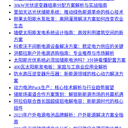
30kW光伏逆变器组串分配方案解析与实战指南
里加天达光伏储能系统：推动绿色能源革命的核心技术
刚果太阳能水泵批发：离网灌溉解决方案如何改变农业
生态
墙壁太阳能发电系统设计指南：高效利用建筑空间的新
方案
科索沃不间断电源设备解决方案：稳定电力供应的关键
洪都拉斯户外电源选购指南：专业推荐与市场解析
太阳能光伏系统必须加储能电池吗？3分钟看懂配置方案
400瓦太阳能发电板：家庭与工商业应用全解析
防水高压逆变器升压器：新能源领域的核心动力解决方
案
动力电池Pack生产：核心技术解析与行业趋势展望
储能场渠道合作方案策划：解锁新能源市场的共赢机遇
阿拉伯联合酋长国超级铝电解电容：新能源时代的核心
组件
2023年户外电源电池品牌解析：户外能源解决方案全指
南