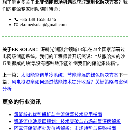
想了解更多关于
北非储能市场机遇
或获取
定制化解决方案
？我
们的能源专家团队随时待命：
📞 +86 138 1658 3346
📧
ekomedsolar@gmail.com
关于EK SOLAR：
深耕光储融合领域13年,在23个国家部署过
电网级储能系统。我们的工程师曾开玩笑说："从撒哈拉的沙
丘到挪威的峡湾,没有哪种地形能难倒我们的储能集装箱"。
上一篇：
太阳能空调单冷系统：节能降温的绿色解决方案
下一
篇：
风电投资商如何通过储能技术提升收益？关键策略与案例
分析
更多的行业资讯
氢能核心优势解析与主流储氢技术应用指南
钒液流电池发展规划：技术突破与市场前景深度解析
阿富汗储能柜批发价格解析：市场趋势与采购指南