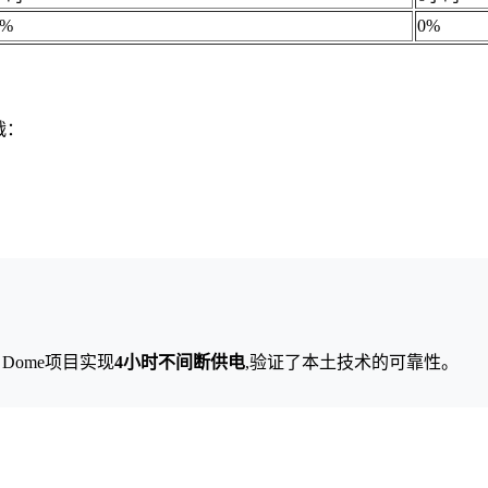
5%
0%
战：
 Dome项目实现
4小时不间断供电
,验证了本土技术的可靠性。