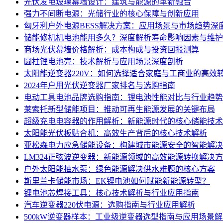
光伏发电玻璃幕墙设计：建筑与能源的革新融合
强力不间断电源：光储行业的核心保障与创新应用
匈牙利户外电源BESS解决方案：应用场景与市场趋势深
储能修机机电池能用多久？深度解析寿命影响因素与维护
商场光伏幕墙价格解析：成本构成与投资回报测算
圆柱锂电池壳：技术解析与应用场景深度剖析
太阳能逆变器220V：如何选择适合家庭与工商业的高效
2024年户用光伏逆变器厂家排名与选购指南
电动工具电池品牌选购指南：锂电池性能对比与行业趋势
莱索托新型储能项目：推动可再生能源发展的关键布局
超级充电电容器的作用解析：新能源时代的核心储能技术
太阳能光伏板贴合机：高效生产背后的核心技术解析
亚松森电力应急储能设备：构建城市能源安全的智能解决
LM324正弦波逆变器：新能源领域的高效能源转换解决
户外太阳能抽水泵：绿色能源解决供水难题的核心方案
斯里兰卡储能市场：EK锂电池如何赋能新能源转型？
锂电池芯焊接工具：核心技术解析与行业应用指南
汽车逆变器220伏电源：选购指南与行业应用解析
500kW逆变器样本：工业级逆变器选型指南与应用场景