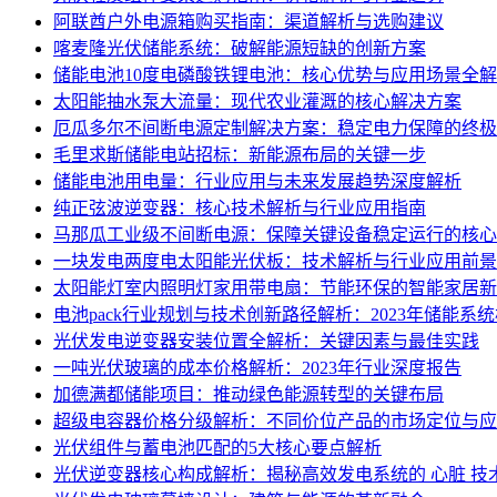
阿联酋户外电源箱购买指南：渠道解析与选购建议
喀麦隆光伏储能系统：破解能源短缺的创新方案
储能电池10度电磷酸铁锂电池：核心优势与应用场景全
太阳能抽水泵大流量：现代农业灌溉的核心解决方案
厄瓜多尔不间断电源定制解决方案：稳定电力保障的终极
毛里求斯储能电站招标：新能源布局的关键一步
储能电池用电量：行业应用与未来发展趋势深度解析
纯正弦波逆变器：核心技术解析与行业应用指南
马那瓜工业级不间断电源：保障关键设备稳定运行的核心
一块发电两度电太阳能光伏板：技术解析与行业应用前景
太阳能灯室内照明灯家用带电扇：节能环保的智能家居新
电池pack行业规划与技术创新路径解析：2023年储能系
光伏发电逆变器安装位置全解析：关键因素与最佳实践
一吨光伏玻璃的成本价格解析：2023年行业深度报告
加德满都储能项目：推动绿色能源转型的关键布局
超级电容器价格分级解析：不同价位产品的市场定位与应
光伏组件与蓄电池匹配的5大核心要点解析
光伏逆变器核心构成解析：揭秘高效发电系统的 心脏 技