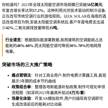
你知道吗？2023年全球太阳能空调市场规模已突破
58亿美元
,
年复合增长率达到
17.2%
。这种利用光伏技术驱动的制冷设备,
正在改写传统空调行业的游戏规则。以EK SOLAR在海南的酒
店改造项目为例,安装太阳能空调系统后,客户年度电费支出减
少
42%
,二氧化碳排放量降低
35吨
。
行业速览：
根据国际能源署数据,商用建筑的空调能耗占总
能耗的
40%-60%
,而太阳能空调可降低
50%-70%
的电网用
电量。
突破市场的三大推广策略
痛点营销法
：针对工商业用户,制作电费计算器工具,直观
展示5年期的成本节约曲线
政策组合拳
：整理各地新能源补贴政策,制作可视化申领
流程图（如深圳2023年最高补贴达
8万元/套
）
场景化体验
：开发AR模拟软件,用户扫描现有空调即可
生成改造前后的能耗对比动画