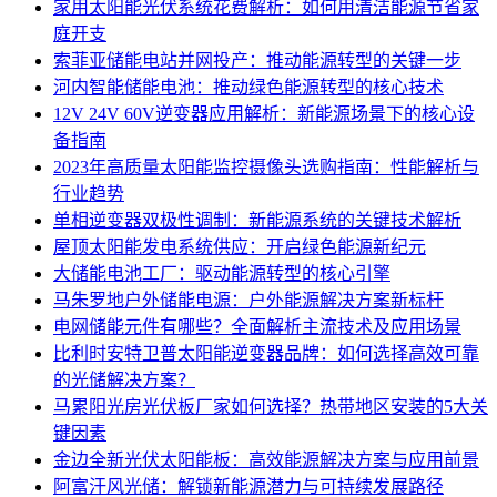
家用太阳能光伏系统花费解析：如何用清洁能源节省家
庭开支
索菲亚储能电站并网投产：推动能源转型的关键一步
河内智能储能电池：推动绿色能源转型的核心技术
12V 24V 60V逆变器应用解析：新能源场景下的核心设
备指南
2023年高质量太阳能监控摄像头选购指南：性能解析与
行业趋势
单相逆变器双极性调制：新能源系统的关键技术解析
屋顶太阳能发电系统供应：开启绿色能源新纪元
大储能电池工厂：驱动能源转型的核心引擎
马朱罗地户外储能电源：户外能源解决方案新标杆
电网储能元件有哪些？全面解析主流技术及应用场景
比利时安特卫普太阳能逆变器品牌：如何选择高效可靠
的光储解决方案？
马累阳光房光伏板厂家如何选择？热带地区安装的5大关
键因素
金边全新光伏太阳能板：高效能源解决方案与应用前景
阿富汗风光储：解锁新能源潜力与可持续发展路径