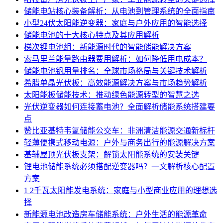
储能电站核心装备解析：从电池到管理系统的全面指南
小型24伏太阳能逆变器：家庭与户外应用的智能选择
储能电池的十大核心特点及其应用解析
梯次锂电池组：新能源时代的智能储能解决方案
索马里兰能量路由器费用解析：如何降低用电成本？
储能电池钒用量排名：全球市场格局与关键技术解析
希腊单晶光伏板：高效能源解决方案与市场趋势解析
太阳能板储能技术：推动绿色能源转型的智慧之选
光伏逆变器如何连接蓄电池？全面解析储能系统搭建要
点
赞比亚基特韦氢储能公交车：非洲清洁能源交通新标杆
轻薄便携式移动电源：户外与商务出行的能源解决方案
基辅屋顶光伏板支架：解锁太阳能系统的安装关键
锂电池储能系统必须搭配逆变器吗？一文解析核心配置
方案
1 2千瓦太阳能发电系统：家庭与小型商业应用的理想选
择
新能源电池改造房车储能系统：户外生活的能源革命