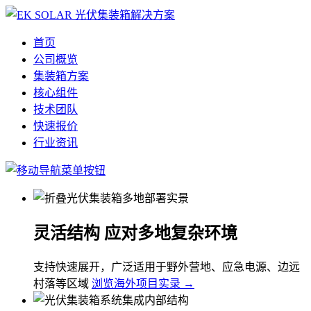
首页
公司概览
集装箱方案
核心组件
技术团队
快速报价
行业资讯
灵活结构 应对多地复杂环境
支持快速展开，广泛适用于野外营地、应急电源、边远
村落等区域
浏览海外项目实录 →