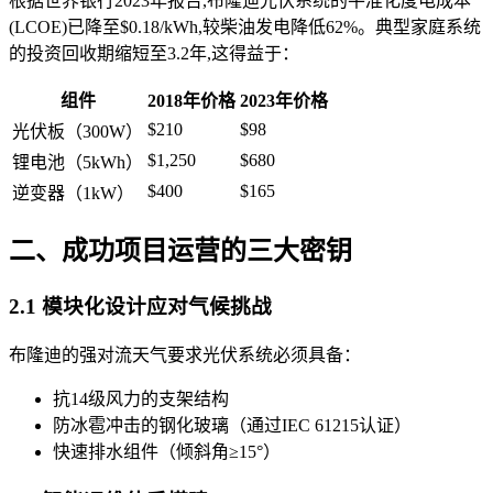
根据世界银行2023年报告,布隆迪光伏系统的平准化度电成本
(LCOE)已降至$0.18/kWh,较柴油发电降低62%。典型家庭系统
的投资回收期缩短至3.2年,这得益于：
组件
2018年价格
2023年价格
$210
$98
光伏板（300W）
$1,250
$680
锂电池（5kWh）
$400
$165
逆变器（1kW）
二、成功项目运营的三大密钥
2.1 模块化设计应对气候挑战
布隆迪的强对流天气要求光伏系统必须具备：
抗14级风力的支架结构
防冰雹冲击的钢化玻璃（通过IEC 61215认证）
快速排水组件（倾斜角≥15°）