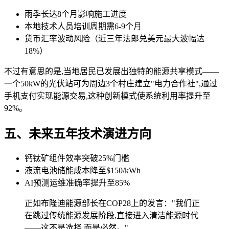
雨季长达8个月影响施工进度
本地技术人员培训周期需6-9个月
货币汇率波动风险（近三年法郎兑美元最大波幅达
18%）
不过有意思的是,当地居民已发展出独特的能源共享模式——
一个50kW的光伏站可为周边3个村庄建立"电力合作社",通过
手机支付实现能源交易,这种创新模式使系统利用率提升至
92%。
五、未来五年技术演进方向
钙钛矿组件效率突破25%门槛
液流电池储能成本降至$150/kWh
AI预测运维准确率提升至85%
正如布隆迪能源部长在COP28上的发言："我们正
在跳过传统能源发展阶段,直接进入清洁能源时代
——这不是选择,而是必然。"