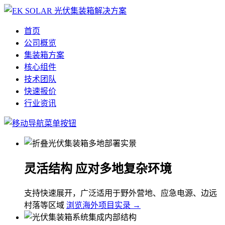
首页
公司概览
集装箱方案
核心组件
技术团队
快速报价
行业资讯
灵活结构 应对多地复杂环境
支持快速展开，广泛适用于野外营地、应急电源、边远
村落等区域
浏览海外项目实录 →