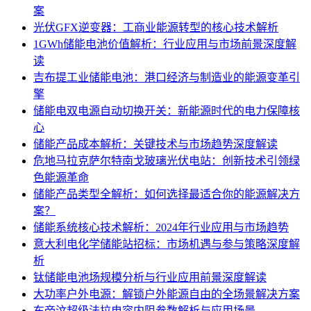
案
光伏GFX逆变器：工商业能源转型的核心技术解析
1GWh储能电池价值解析：行业应用与市场前景深度解
读
吉布提工业储能电池：港口经济与制造业的能源变革引
擎
储能电双电源自动切换开关：新能源时代的电力保障核
心
储能产品成本解析：关键技术与市场趋势深度解读
危地马拉克萨尔特南戈玻璃光伏电站：创新技术引领绿
色能源革命
储能产品类型全解析：如何选择最适合你的能源解决方
案？
储能系统核心技术解析：2024年行业应用与市场趋势
意大利电化学储能站招标：市场机遇与参与策略深度解
析
钛储能电池场规模分析与行业应用前景深度解读
大功率户外电源：解锁户外能源自由的全场景解决方案
东帝汶超级法拉电容内阻参数解析与应用场景