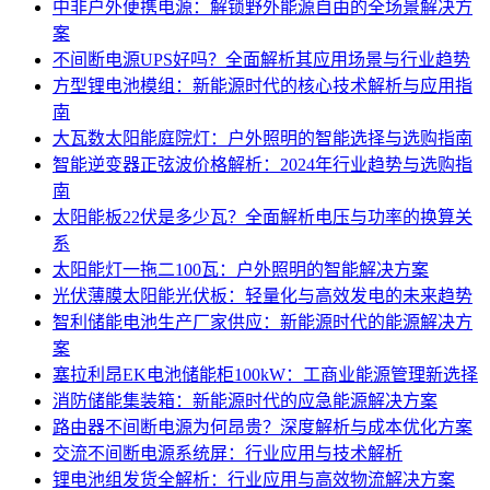
中非户外便携电源：解锁野外能源自由的全场景解决方
案
不间断电源UPS好吗？全面解析其应用场景与行业趋势
方型锂电池模组：新能源时代的核心技术解析与应用指
南
大瓦数太阳能庭院灯：户外照明的智能选择与选购指南
智能逆变器正弦波价格解析：2024年行业趋势与选购指
南
太阳能板22伏是多少瓦？全面解析电压与功率的换算关
系
太阳能灯一拖二100瓦：户外照明的智能解决方案
光伏薄膜太阳能光伏板：轻量化与高效发电的未来趋势
智利储能电池生产厂家供应：新能源时代的能源解决方
案
塞拉利昂EK电池储能柜100kW：工商业能源管理新选择
消防储能集装箱：新能源时代的应急能源解决方案
路由器不间断电源为何昂贵？深度解析与成本优化方案
交流不间断电源系统屏：行业应用与技术解析
锂电池组发货全解析：行业应用与高效物流解决方案