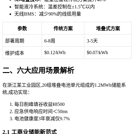
智能液冷系统：温差控制在±1.5℃以内
无线BMS：减少90%的线缆用量
参数
传统方案
堆叠式方案
部署周期
6-8周
3-5天
$0.12/kWh
$0.07/kWh
维护成本
二、六大应用场景解析
在浙江某工业园区,20组堆叠电池单元组成的1.2MWh储能系
统,成功实现：
每日削峰填谷收益¥8500
应急供电响应时间＜50ms
电池健康度3年衰减仅9.7%
2.1 工商业储能新范式