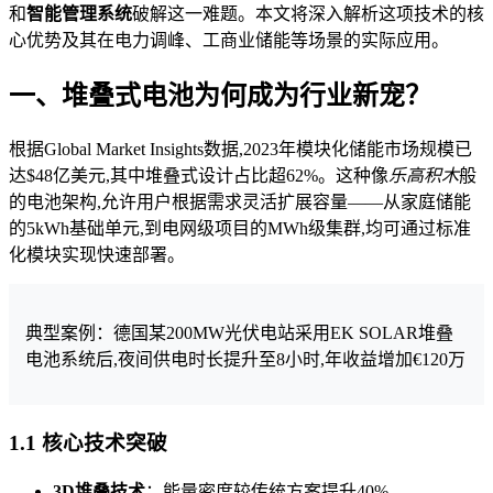
和
智能管理系统
破解这一难题。本文将深入解析这项技术的核
心优势及其在电力调峰、工商业储能等场景的实际应用。
一、堆叠式电池为何成为行业新宠？
根据Global Market Insights数据,2023年模块化储能市场规模已
达$48亿美元,其中堆叠式设计占比超62%。这种像
乐高积木
般
的电池架构,允许用户根据需求灵活扩展容量——从家庭储能
的5kWh基础单元,到电网级项目的MWh级集群,均可通过标准
化模块实现快速部署。
典型案例：德国某200MW光伏电站采用EK SOLAR堆叠
电池系统后,夜间供电时长提升至8小时,年收益增加€120万
1.1 核心技术突破
3D堆叠技术
：能量密度较传统方案提升40%