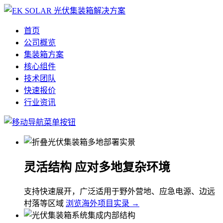
首页
公司概览
集装箱方案
核心组件
技术团队
快速报价
行业资讯
灵活结构 应对多地复杂环境
支持快速展开，广泛适用于野外营地、应急电源、边远
村落等区域
浏览海外项目实录 →