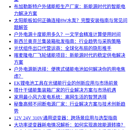
布加勒斯特户外储能柜生产厂家：新能源时代的智能电
力解决方案
太阳能板如何正确连接8W水泵？完整安装指南与常见问
题解答
户外电源十度能用多久？一文学会精准计算使用时间
新西兰奥克兰集装箱批发指南：行业趋势与采购策略
光伏组件出口代营运商：全球化布局的隐形推手
喀麦隆电厂飞轮储能项目：新能源时代的稳定供电解决
方案
户外电源新选择：便携式储能电池如何解决你的用电焦
虑？
EK锂电池工具在光储能行业的创新应用与市场前景
塔什干储能集装箱厂家的行业解决方案与市场机遇
家用最小风力发电系统：离网生活的智慧选择
秘鲁高频不间断电源厂家：行业解决方案与技术创新趋
势
12V 24V 310V通用逆变器：跨场景应用与选型指南
大功率逆变器耗电情况解析：如何实现高效能源转换？