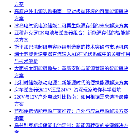
方案
高原户外电源选购指南：应对极端环境的可靠能源解决
方案
冰岛电气钒电池储能：可再生能源存储的未来解决方案
亚穆苏克罗EK电池与逆变器组合：新能源存储的智能解
决方案
斯里加巴湾超级电容器组制造商的技术突破与市场机遇
瑞士苏黎世逆变器直流输入AB在光伏系统中的关键作用
与技术解析
大面板太阳能摄像头：革新安防与能源管理的智能解决
方案
比利时储能移动电源：新能源时代的便携能源解决方案
房车逆变器选12V还是24V？资深玩家教你科学避坑
220V与12V户外电源对比指南：如何根据需求选择最佳
方案
首都便携储能电源厂家推荐：户外与应急电源解决方案
指南
乌兹别克斯坦储能电池定制：新能源转型的关键解决方
案