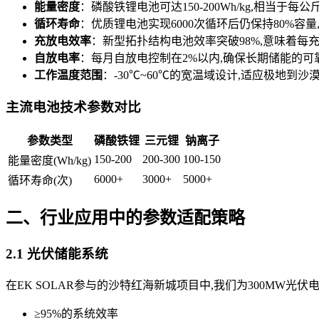
能量密度
：磷酸铁锂电池可达150-200Wh/kg,相当于
循环寿命
：优质锂电池实现6000次循环后仍保持80%容量
充放电效率
：新型拓扑结构电池效率突破98%,意味着每充
自放电率
：每月自放电控制在2%以内,确保长期储能的可
工作温度范围
：-30℃~60℃的宽温域设计,适应极地到沙
主流电池技术参数对比
参数类型
磷酸铁锂
三元锂
钠离子
150-200
200-300
100-150
能量密度(Wh/kg)
6000+
3000+
5000+
循环寿命(次)
二、行业应用中的参数适配策略
2.1 光伏储能系统
在EK SOLAR参与的沙特红海新城项目中,我们为300MW光
≥95%的系统效率