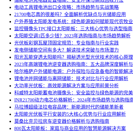
储能电池充电器处置指南：安全环保与高效回收方法
电动工具锂电池出口全攻略：市场趋势与实战策略
21700电芯真的很差吗？全面解析优缺点与光储能应用
户外养殖太阳能发电系统：绿色能源如何赋能现代农牧业
监控摄像头TPC接口太阳能板：三大核心优势与选型指南
太阳能空调1匹多少钱？2023年选购指南与市场趋势解析
光伏板彩钢瓦屋顶固定规范：专业指南与行业实践
发电侧储能空间有多大？解读技术突破与市场潜力
阳光瓦能穿透太阳能吗？揭秘透光型光伏技术的核心原理
2023年高端锂电池逆变器选购指南：五大品牌深度解析
哈尔格萨户外储能电源：户外探险与应急备电的智能解决
锂电池并网储能与离网储能：技术对比与行业应用解析
大功率光伏板：高效能源解决方案与应用前景分析
科威特太阳能蓄电池摄像头：安全监控与绿色能源的完美
INR21700动力电芯价格解析：2024年市场趋势与选购指
马拉博超级法拉电容品牌：新能源时代的储能革新者
太阳能光伏板平行安装的5大核心优势与行业应用解析
莫桑比克贝拉房车逆变器价格解析与选购指南
800瓦太阳能板：家庭与商业应用的智慧能源解决方案