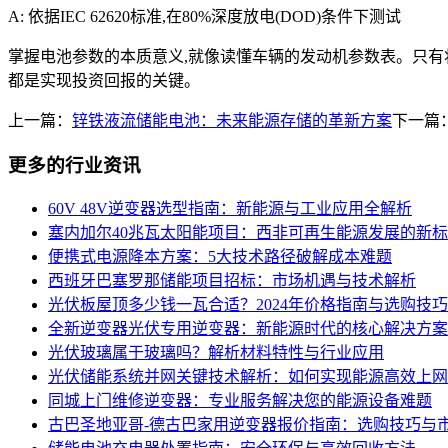
A: 依据IEC 62620标准,在80%深度放电(DOD)条件下测试
掌握电池参数的本质意义,就像读懂车辆的发动机参数表。只有
都是实现投资回报的关键。
上一篇：
锌铁液流储能电池：未来能源存储的革新方案
下一篇
更多的行业资讯
60V 48V逆变器选型指南：新能源与工业应用全解析
塞内加尔40兆瓦太阳能项目：西非可再生能源发展的新
便携式电源降本方案：5大技术路径破解成本难题
西班牙巴塞罗那储能项目招标：市场机遇与技术解析
光伏板屋顶多少钱一瓦合适？2024年价格指南与选购技巧
全新逆变器光伏专用逆变器：新能源时代的核心解决方案
光伏玻璃属于玻璃吗？解析材料特性与行业应用
光伏储能系统并网关键技术解析：如何实现能源高效上网
同城上门维修逆变器：专业服务解决您的能源设备难题
古巴圣地亚哥-德古巴家用逆变器报价指南：选购技巧与