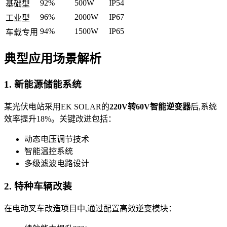
92%
500W
IP54
基础型
96%
2000W
IP67
工业型
94%
1500W
IP65
车载专用
典型应用场景解析
1. 新能源储能系统
某光伏电站采用EK SOLAR的
220V转60V智能逆变器
后,系统
效率提升18%。关键改进包括：
动态电压调节技术
智能温控系统
多级滤波电路设计
2. 特种车辆改装
在电动叉车改造项目中,通过配置高效逆变模块：