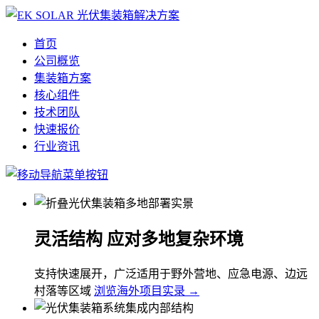
首页
公司概览
集装箱方案
核心组件
技术团队
快速报价
行业资讯
灵活结构 应对多地复杂环境
支持快速展开，广泛适用于野外营地、应急电源、边远
村落等区域
浏览海外项目实录 →