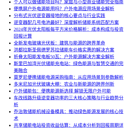
个人可以做储能项目吗？家庭与小型商业储能完全指南
便携屏户外电源能用吗？户外电源应用场景全解析
分布式光伏逆变器接地的核心要点与行业实践
逆变器配几号电池最好？深度解析储能系统匹配方案
2024年光伏太阳板每平方米价格解析：成本构成与投资
回报计算
全新发电玻璃光伏板：建筑与能源的跨界革命
洪都拉斯圣佩德罗苏拉储能车价格实惠的解决方案
折叠太阳能发电板50瓦：户外能源解决方案全解析
斯里巴加湾光伏储能充电站：绿色能源与智慧交通的完
美融合
莫罗尼便携储能电源采购指南：从应用场景到参数解析
多米尼加光伏玻璃大棚：农业与新能源的跨界创新
户外储能包：便携能源新选择 解锁无限户外可能
车改线路升级逆变器功率的三大核心策略与行业趋势分
析
乔治敦储能机械设备模具：推动绿色能源发展的核心技
术
共享储能电站投资收益估算：从成本分析到回报周期详