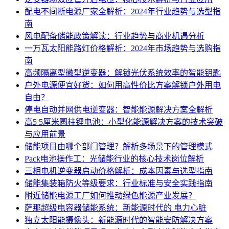
配电不间断电源厂家全解析：2024年行业趋势与选型指
南
风电配备储能政策解读：行业趋势与商业机遇分析
一万瓦太阳能路灯价格解析：2024年市场趋势与选购指
南
高频隔离型微型逆变器：解锁光伏系统效率的智能钥匙
户外电源便宜好货：如何用高性价比方案解锁户外用电
自由？
停电自动并网供电逆变器：智能能源解决方案全解析
高5 5厘米圆柱锂电池：小型化能源解决方案的技术突破
与应用前景
储能项目由哪个部门管理？解析多场景下的管理模式
Pack电池操作工：光储能行业的核心技术岗位解析
三相电机逆变器启动价格解析：成本因素与选型指南
储能集装箱防火等级要求：行业标准与安全实践指南
附近储能电源工厂如何推动绿色能源产业发展？
萨那超级电容器储能系统：新能源时代的 电力心脏
独立太阳能摄像头：新能源时代的智能安防解决方案