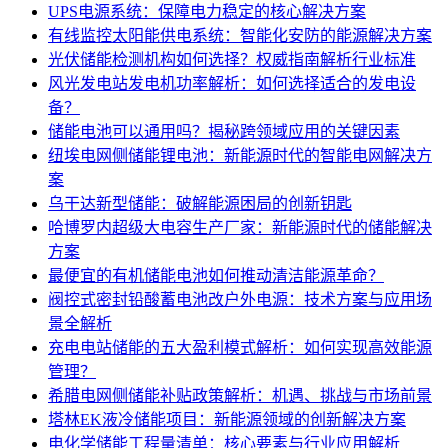
UPS电源系统：保障电力稳定的核心解决方案
有线监控太阳能供电系统：智能化安防的能源解决方案
光伏储能检测机构如何选择？权威指南解析行业标准
风光发电站发电机功率解析：如何选择适合的发电设
备？
储能电池可以通用吗？揭秘跨领域应用的关键因素
纽埃电网侧储能锂电池：新能源时代的智能电网解决方
案
乌干达新型储能：破解能源困局的创新钥匙
哈博罗内超级大电容生产厂家：新能源时代的储能解决
方案
最便宜的有机储能电池如何推动清洁能源革命？
阀控式密封铅酸蓄电池改户外电源：技术方案与应用场
景全解析
充电电站储能的五大盈利模式解析：如何实现高效能源
管理？
希腊电网侧储能补贴政策解析：机遇、挑战与市场前景
塔林EK液冷储能项目：新能源领域的创新解决方案
电化学储能工程量清单：核心要素与行业应用解析