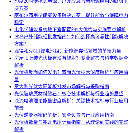
印度20时便携式电源：户外应急与新能源应用的终极解
决方案
喀布尔商用型储能设备解决方案：提升能效与保障电力
稳定
电化学储能系统地下室配置的5大优势与实施要点解析
冰岛户外储能柜批发指南：如何选择高可靠性储能解决
方案？
温得和克811锂电池组：新能源存储领域的革新力量
房屋顶上装光伏板有没有辐射？专业解答与科学数据全
解析
光伏板反面如何发电？双面光伏技术深度解析与应用前
景
意大利光伏太阳能板批发市场解析与采购指南
光伏玻璃原材料砂石：核心技术解析与行业趋势展望
液流电池理论能量密度解析：关键技术指标与行业应用
前景
光伏逆变器密码解析：安全设置与行业应用指南
光伏板数量与兆瓦电压计算指南：从理论到实践的完整
解析