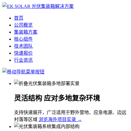
首页
公司概览
集装箱方案
核心组件
技术团队
快速报价
行业资讯
灵活结构 应对多地复杂环境
支持快速展开，广泛适用于野外营地、应急电源、边远
村落等区域
浏览海外项目实录 →