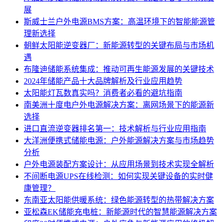
展
斯威士兰户外电源BMS方案：高温环境下的智能能源管
理新选择
朝鲜太阳能逆变器厂：新能源转型的关键布局与市场机
遇
布隆迪储能系统集成：推动可再生能源发展的关键技术
2024年储能产品十大品牌解析及行业应用趋势
太阳能灯瓦数真实吗？消费者必看的避坑指南
南美洲十度电户外电源解决方案：离网场景下的能源新
选择
进口直流逆变器排名第一：技术解析与行业应用指南
大洋洲便携式储能电源：户外能源解决方案与市场趋势
分析
户外电源装配方案设计：从应用场景到技术实现全解析
不间断电源UPS在线检测：如何实现关键设备的实时健
康管理？
东南亚太阳能供暖系统：绿色能源转型的热带解决方案
亚松森EK储能充电桩：新能源时代的智慧能源解决方案