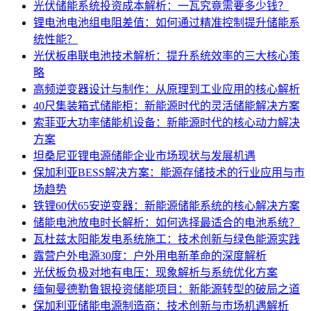
光伏储能系统投资成本解析：一瓦究竟需要多少钱？
锂电池电池组电阻差值：如何通过精准控制提升储能系
统性能？
光伏板串联电池技术解析：提升系统效率的三大核心策
略
高频逆变器设计与制作：从原理到工业应用的核心解析
40尺集装箱式储能柜：新能源时代的灵活储能解决方案
索菲亚大功率储能机设备：新能源时代的核心动力解决
方案
坦桑尼亚锂电源储能企业市场现状与发展机遇
保加利亚BESS解决方案：能源存储技术的行业应用与市
场趋势
铁锂60伏65安逆变器：新能源储能系统的核心解决方案
储能电池放电时长解析：如何选择最适合的电池系统？
瓦杜兹太阳能发电系统施工：技术创新与绿色能源实践
露营户外电源30度：户外用电新革命的深度解析
光伏板负极对地有电压：现象解析与系统优化方案
缅甸曼德勒鲁银投资储能项目：新能源转型的破局之道
保加利亚储能电源制造商：技术创新与市场机遇解析