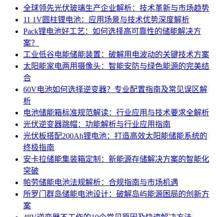
全球领先光伏玻璃生产企业解析：技术革新与市场趋势
11 1V圆柱锂电池：应用场景与技术优势深度解析
Pack锂电池好工艺：如何选择高可靠性的储能解决方
案？
工业低谷电能储能装置：破解用电波动的关键技术方案
太阳能家电两用摄像头：智能安防与绿色能源的完美结
合
60V电池如何选择逆变器？专业配置指南及常见误区解
析
电池储能箱标准规范解读：行业应用与技术要求全解析
光伏逆变器跳帽：功能解析与行业应用指南
光伏板搭配200Ah锂电池：打造高效太阳能储能系统的
终极指南
安卡拉储能集装箱定制：新能源存储解决方案的智能化
突破
帕劳储能电池法规解析：合规指南与市场机遇
所罗门群岛储能电池设计：破解岛屿能源困局的创新方
案