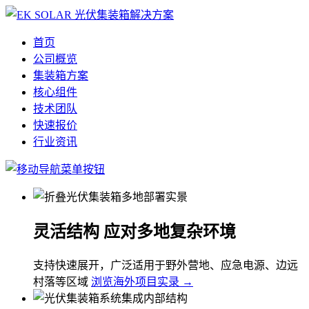
首页
公司概览
集装箱方案
核心组件
技术团队
快速报价
行业资讯
灵活结构 应对多地复杂环境
支持快速展开，广泛适用于野外营地、应急电源、边远
村落等区域
浏览海外项目实录 →