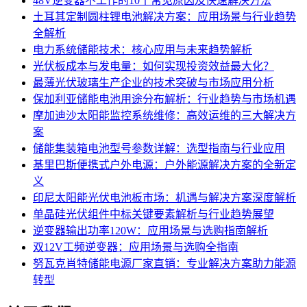
48V逆变器不工作的10个常见原因及快速解决方法
土耳其定制圆柱锂电池解决方案：应用场景与行业趋势
全解析
电力系统储能技术：核心应用与未来趋势解析
光伏板成本与发电量：如何实现投资效益最大化？
最薄光伏玻璃生产企业的技术突破与市场应用分析
保加利亚储能电池用途分布解析：行业趋势与市场机遇
摩加迪沙太阳能监控系统维修：高效运维的三大解决方
案
储能集装箱电池型号参数详解：选型指南与行业应用
基里巴斯便携式户外电源：户外能源解决方案的全新定
义
印尼太阳能光伏电池板市场：机遇与解决方案深度解析
单晶硅光伏组件中标关键要素解析与行业趋势展望
逆变器输出功率120W：应用场景与选购指南解析
双12V工频逆变器：应用场景与选购全指南
努瓦克肖特储能电源厂家直销：专业解决方案助力能源
转型