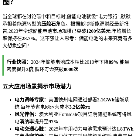
图？
当全球都在讨论碳中和目标时,储能电池就像"电力银行",默默
承担着能源转型的
压舱石
角色。根据彭博新能源财经最新报
告,2023年全球储能电池市场规模已突破
1200亿美元
,年均增长
率保持在
28.7%
。这不禁让人思考：储能电池的未来究竟有多
大想象空间？
行业快照：
2024年储能电池成本相比2010年下降
89%
,能量
密度提升
3倍
,循环寿命突破
8000次
五大应用场景揭示市场潜力
电力调峰专家：
美国德州电网通过部署
2.1GWh
储能系
统,每年节省电网运营成本
3.2亿美元
风光伴侣：
澳大利亚Hornsdale项目证明储能系统可将风
电消纳率提升至
97%
电动交通心脏：
2025年车用动力电池需求预计达
1.8TWh