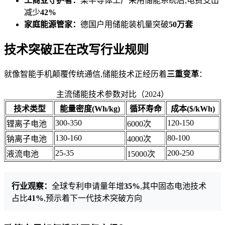
工商业守护者：
某半导体工厂采用储能系统后,电费支出
减少
42%
家庭能源管家：
德国户用储能装机量突破
50万套
技术突破正在改写行业规则
就像智能手机颠覆传统通信,储能技术正经历着
三重变革
：
主流储能技术参数对比（2024）
技术类型
能量密度(Wh/kg)
循环寿命
成本($/kWh)
300-350
120-150
锂离子电池
6000次
130-160
80-100
钠离子电池
4000次
25-35
200-250
液流电池
15000次
行业观察：
全球专利申请量年增
35%
,其中固态电池技术
占比
41%
,预示着下一代技术突破方向