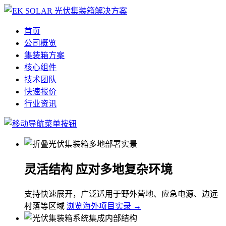
首页
公司概览
集装箱方案
核心组件
技术团队
快速报价
行业资讯
灵活结构 应对多地复杂环境
支持快速展开，广泛适用于野外营地、应急电源、边远
村落等区域
浏览海外项目实录 →