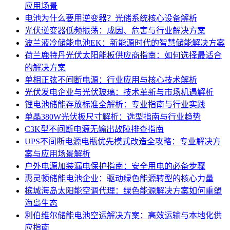
应用场景
电池为什么要用逆变器？光储系统核心设备解析
光伏逆变器低频振荡：成因、危害与行业解决方案
波兰液冷储能电池EK：新能源时代的智慧储能解决方案
荷兰鹿特丹光伏太阳能板供应商指南：如何选择最适合
的解决方案
单相正弦不间断电源：行业应用与核心技术解析
光伏发电企业与光伏玻璃：技术革新与市场机遇解析
锂电池储能存放标准全解析：专业指南与行业实践
单晶380W光伏板尺寸解析：选型指南与行业趋势
C3K型不间断电源无输出故障排查指南
UPS不间断电源电瓶优先模式改造全攻略：专业解决方
案与应用场景解析
户外电源加装漏电保护指南：安全用电的必备步骤
惠灵顿储能电池企业：驱动绿色能源转型的核心力量
槟城海岛太阳能空调代理：绿色能源解决方案如何重塑
海岛生态
利伯维尔储能电池空运解决方案：高效运输与本地化供
应指南