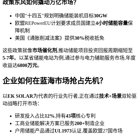
政策东风如何撬动万亿市场？
中国"十四五"规划明确储能装机目标
30GW
欧盟REPowerEU计划要求成员国建立
4小时储能容量
保
障机制
美国《通胀削减法案》提供
30%
税收抵免
这些政策就像
市场催化剂
,推动储能项目投资回报周期缩短至
5-7年
。以某省储能电站为例,通过参与电力辅助服务市场,年度
收益达
6800万元
。
企业如何在蓝海市场抢占先机？
以
EK SOLAR
为代表的行业先行者,正在通过
技术+场景
双轮驱
动战略打开市场：
研发投入占比
12%
,持有
43项
核心专利
工商业储能解决方案已服务
200+
制造企业
户用储能产品通过
UL1973
认证,覆盖欧盟27国市场