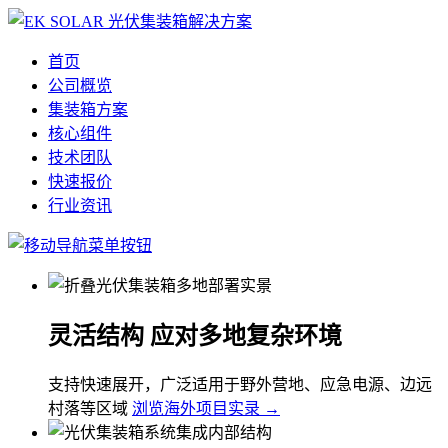
首页
公司概览
集装箱方案
核心组件
技术团队
快速报价
行业资讯
灵活结构 应对多地复杂环境
支持快速展开，广泛适用于野外营地、应急电源、边远
村落等区域
浏览海外项目实录 →