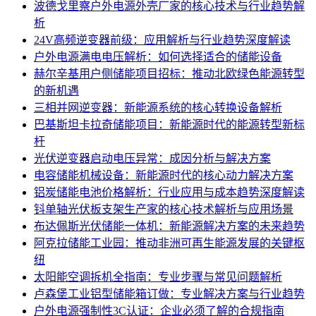
波德戈里察户外电源外壳厂家的核心技术与行业趋势解
析
24V高频逆变器前级：应用解析与行业趋势深度解读
户外电源满电电压解析：如何选择适合的储能设备
赫尔辛基用户侧储能项目招标：推动北欧绿色能源转型
的新机遇
三相并网逆变器：新能源系统的核心转换设备解析
巴基斯坦卡拉奇储能项目：新能源时代的能源转型新标
杆
光伏逆变器启动电压异常：成因分析与解决方案
电容储能机械设备：新能源时代的核心动力解决方案
铝炭储能电池价格解析：行业应用与成本趋势深度解读
钭单轴光伏板支架生产家的核心技术解析与应用场景
布达佩斯光伏储能一体机：新能源解决方案的未来趋势
阿克拉储能工业园：推动非洲可再生能源发展的关键枢
纽
太阳能空调拆机全指南：专业步骤与常见问题解析
卢森堡工业铝型储能箱订做：专业解决方案与行业趋势
户外电源强制性3C认证：企业必须了解的合规指南