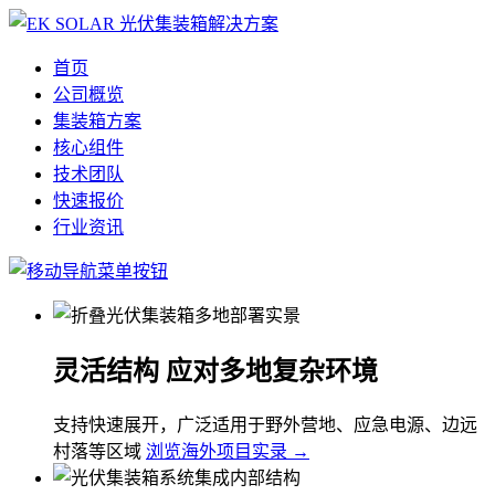
首页
公司概览
集装箱方案
核心组件
技术团队
快速报价
行业资讯
灵活结构 应对多地复杂环境
支持快速展开，广泛适用于野外营地、应急电源、边远
村落等区域
浏览海外项目实录 →