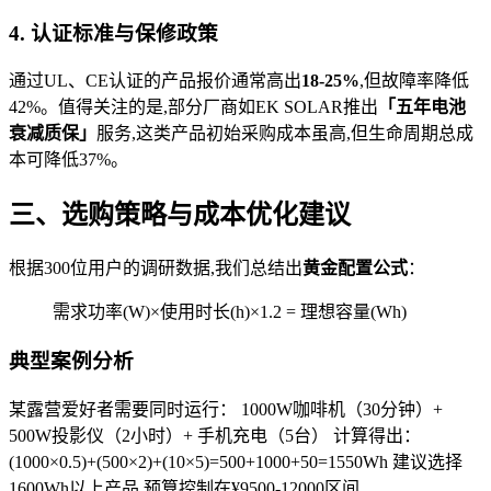
4. 认证标准与保修政策
通过UL、CE认证的产品报价通常高出
18-25%
,但故障率降低
42%。值得关注的是,部分厂商如EK SOLAR推出
「五年电池
衰减质保」
服务,这类产品初始采购成本虽高,但生命周期总成
本可降低37%。
三、选购策略与成本优化建议
根据300位用户的调研数据,我们总结出
黄金配置公式
：
需求功率(W)×使用时长(h)×1.2 = 理想容量(Wh)
典型案例分析
某露营爱好者需要同时运行： 1000W咖啡机（30分钟）+
500W投影仪（2小时）+ 手机充电（5台） 计算得出：
(1000×0.5)+(500×2)+(10×5)=500+1000+50=1550Wh 建议选择
1600Wh以上产品,预算控制在¥9500-12000区间