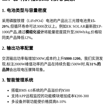
1. 电池类型与容量密度
采用磷酸铁锂（LiFePO4）电池的产品比三元锂电池贵
15-
20%
,但循环寿命可达3000次以上。例如EK SOLAR最新款EP-
1000产品,通过
模组化设计
将能量密度提升至280Wh/kg,价格较
同类产品降低12%。
2. 输出功率配置
交流输出功率每增加500W,成本约上升
¥800-1200
。我们实测发
现,标注2000W峰值功率的产品在持续负载1500W时,有
31%的
品牌
会出现电压骤降现象。
3. 智能管理系统
搭载BMS 4.0系统的产品溢价约¥500
支持APP远程监控的功能模块增加成本¥200-300
多设备并联功能使价格提高8-10%