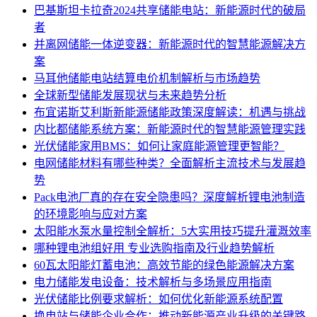
巴基斯坦卡拉奇2024共享储能电站：新能源时代的破局
者
并离网储能一体逆变器：新能源时代的智慧能源解决方
案
马耳他储能电站结算电价机制解析与市场趋势
全球新型储能发展现状与未来趋势分析
布宜诺斯艾利斯新能源储能政策深度解读：机遇与挑战
内比都储能系统方案：新能源时代的智慧能源管理实践
光伏储能家用BMS：如何让家庭能源管理更智能？
电网储能材料有哪些种类？全面解析主流技术与发展趋
势
Pack电池厂真的存在安全隐患吗？深度解析锂电池制造
的环境影响与应对方案
太阳能水泵水量控制全解析：5大实用技巧提升灌溉效率
哪种锂电池组好用 专业选购指南及行业趋势解析
60瓦太阳能灯蓄电池：高效节能的绿色能源解决方案
电力储能发电设备：技术解析与多场景应用指南
光伏储能比例要求解析：如何优化新能源系统配置
换电站与储能企业合作：推动新能源产业升级的关键路