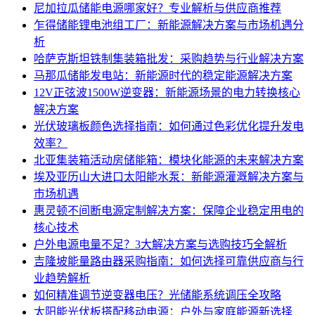
尼加拉瓜储能电源哪家好？专业解析与供应商推荐
乍得储能锂电池组工厂：新能源解决方案与市场机遇分
析
哈萨克斯坦铁制集装箱批发：采购趋势与行业解决方案
马那瓜储能发电站：新能源时代的稳定能源解决方案
12V正弦波1500W逆变器：新能源场景的电力转换核心
解决方案
光伏玻璃板颜色选择指南：如何通过色彩优化提升发电
效率？
北亚集装箱活动房储能箱：模块化能源的未来解决方案
埃及亚历山大进口太阳能水泵：新能源灌溉解决方案与
市场机遇
惠灵顿不间断电源定制解决方案：保障企业稳定用电的
核心技术
户外电源电量不足？3大解决方案与选购技巧全解析
吉隆坡能量路由器采购指南：如何选择可靠供应商与行
业趋势解析
如何精准调节逆变器电压？光储能系统调压全攻略
太阳能光伏板搭配移动电源：户外与家庭能源新选择