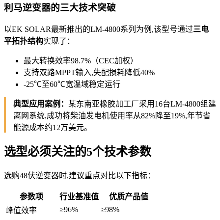
利马逆变器的三大技术突破
以EK SOLAR最新推出的LM-4800系列为例,该型号通过
三电
平拓扑结构
实现了：
最大转换效率98.7%（CEC加权）
支持双路MPPT输入,失配损耗降低40%
-25℃至60℃宽温域稳定运行
典型应用案例：
某东南亚橡胶加工厂采用16台LM-4800组建
离网系统,成功将柴油发电机使用率从82%降至19%,年节省
能源成本约12万美元。
选型必须关注的5个技术参数
选购48伏逆变器时,建议重点对比以下指标：
参数项
行业基准值
优质产品值
≥96%
≥98%
峰值效率