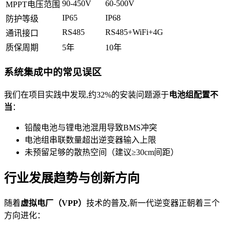
90-450V
60-500V
MPPT电压范围
IP65
IP68
防护等级
RS485
RS485+WiFi+4G
通讯接口
质保周期
5年
10年
系统集成中的常见误区
我们在项目实践中发现,约32%的安装问题源于
电池组配置不
当
：
铅酸电池与锂电池混用导致BMS冲突
电池组串联数量超出逆变器输入上限
未预留足够的散热空间（建议≥30cm间距）
行业发展趋势与创新方向
随着
虚拟电厂（VPP）
技术的普及,新一代逆变器正朝着三个
方向进化：