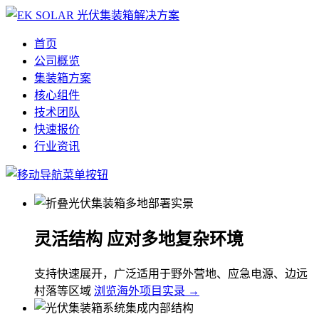
首页
公司概览
集装箱方案
核心组件
技术团队
快速报价
行业资讯
灵活结构 应对多地复杂环境
支持快速展开，广泛适用于野外营地、应急电源、边远
村落等区域
浏览海外项目实录 →