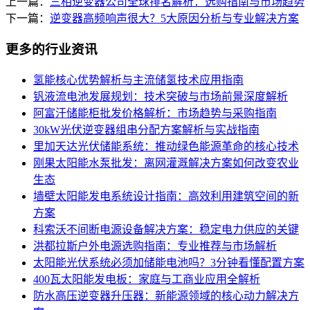
上一篇：
三相逆变器公司全球排名解析：选购指南与市场趋势
下一篇：
逆变器高频响声很大？5大原因分析与专业解决方案
更多的行业资讯
氢能核心优势解析与主流储氢技术应用指南
钒液流电池发展规划：技术突破与市场前景深度解析
阿富汗储能柜批发价格解析：市场趋势与采购指南
30kW光伏逆变器组串分配方案解析与实战指南
里加天达光伏储能系统：推动绿色能源革命的核心技术
刚果太阳能水泵批发：离网灌溉解决方案如何改变农业
生态
墙壁太阳能发电系统设计指南：高效利用建筑空间的新
方案
科索沃不间断电源设备解决方案：稳定电力供应的关键
洪都拉斯户外电源选购指南：专业推荐与市场解析
太阳能光伏系统必须加储能电池吗？3分钟看懂配置方案
400瓦太阳能发电板：家庭与工商业应用全解析
防水高压逆变器升压器：新能源领域的核心动力解决方