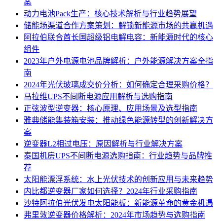
案
动力电池Pack生产：核心技术解析与行业趋势展望
储能场渠道合作方案策划：解锁新能源市场的共赢机遇
阿拉伯联合酋长国超级铝电解电容：新能源时代的核心
组件
2023年户外电源电池品牌解析：户外能源解决方案全指
南
2024年光伏玻璃成交价分析：如何确定合理采购价格？
马拉维UPS不间断电源应用解析与选购指南
正弦波型逆变器：核心原理、应用场景及选型指南
雅典储能集装箱安装：推动绿色能源转型的创新解决方
案
逆变器L2相过电压：原因解析与行业解决方案
泰国机房UPS不间断电源选购指南：行业趋势与品牌推
荐
太阳能漂浮系统：水上光伏技术的创新应用与未来趋势
内比都逆变器厂家如何选择？2024年行业采购指南
沙特阿拉伯光伏发电太阳能板：新能源革命的黄金机遇
弗里敦逆变器价格解析：2024年市场趋势与选购指南