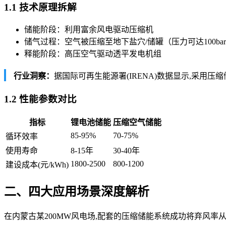
1.1 技术原理拆解
储能阶段：利用富余风电驱动压缩机
储气过程：空气被压缩至地下盐穴/储罐（压力可达100ba
释能阶段：高压空气驱动透平发电机组
行业洞察：
据国际可再生能源署(IRENA)数据显示,采用压
1.2 性能参数对比
指标
锂电池储能
压缩空气储能
85-95%
70-75%
循环效率
使用寿命
8-15年
30-40年
1800-2500
800-1200
建设成本(元/kWh)
二、四大应用场景深度解析
在内蒙古某200MW风电场,配套的压缩储能系统成功将弃风率从1