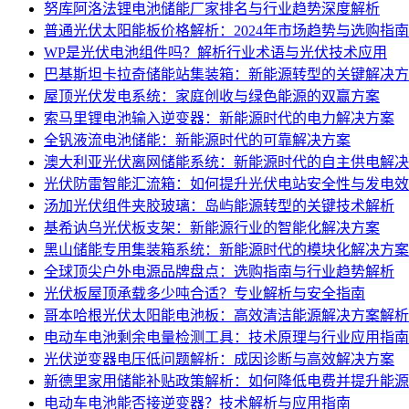
努库阿洛法锂电池储能厂家排名与行业趋势深度解析
普通光伏太阳能板价格解析：2024年市场趋势与选购指南
WP是光伏电池组件吗？解析行业术语与光伏技术应用
巴基斯坦卡拉奇储能站集装箱：新能源转型的关键解决方
屋顶光伏发电系统：家庭创收与绿色能源的双赢方案
索马里锂电池输入逆变器：新能源时代的电力解决方案
全钒液流电池储能：新能源时代的可靠解决方案
澳大利亚光伏离网储能系统：新能源时代的自主供电解决
光伏防雷智能汇流箱：如何提升光伏电站安全性与发电效
汤加光伏组件夹胶玻璃：岛屿能源转型的关键技术解析
基希讷乌光伏板支架：新能源行业的智能化解决方案
黑山储能专用集装箱系统：新能源时代的模块化解决方案
全球顶尖户外电源品牌盘点：选购指南与行业趋势解析
光伏板屋顶承载多少吨合适？专业解析与安全指南
哥本哈根光伏太阳能电池板：高效清洁能源解决方案解析
电动车电池剩余电量检测工具：技术原理与行业应用指南
光伏逆变器电压低问题解析：成因诊断与高效解决方案
新德里家用储能补贴政策解析：如何降低电费并提升能源
电动车电池能否接逆变器？技术解析与应用指南