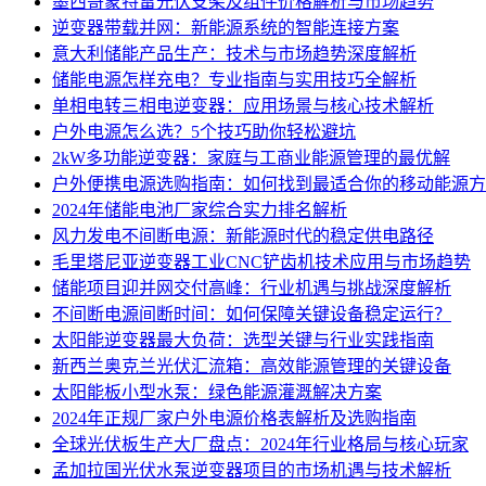
墨西哥蒙特雷光伏支架及组件价格解析与市场趋势
逆变器带载并网：新能源系统的智能连接方案
意大利储能产品生产：技术与市场趋势深度解析
储能电源怎样充电？专业指南与实用技巧全解析
单相电转三相电逆变器：应用场景与核心技术解析
户外电源怎么选？5个技巧助你轻松避坑
2kW多功能逆变器：家庭与工商业能源管理的最优解
户外便携电源选购指南：如何找到最适合你的移动能源方
2024年储能电池厂家综合实力排名解析
风力发电不间断电源：新能源时代的稳定供电路径
毛里塔尼亚逆变器工业CNC铲齿机技术应用与市场趋势
储能项目迎并网交付高峰：行业机遇与挑战深度解析
不间断电源间断时间：如何保障关键设备稳定运行？
太阳能逆变器最大负荷：选型关键与行业实践指南
新西兰奥克兰光伏汇流箱：高效能源管理的关键设备
太阳能板小型水泵：绿色能源灌溉解决方案
2024年正规厂家户外电源价格表解析及选购指南
全球光伏板生产大厂盘点：2024年行业格局与核心玩家
孟加拉国光伏水泵逆变器项目的市场机遇与技术解析