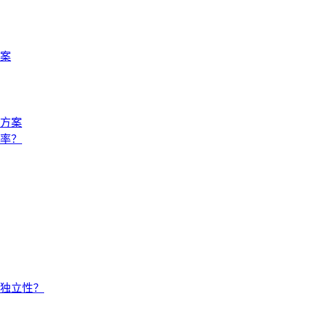
案
方案
率？
独立性？