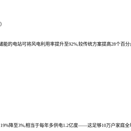
r）
缩储能的电站可将风电利用率提升至92%,较传统方案提高28个百分
9%降至3%,相当于每年多供电1.2亿度——这足够10万户家庭