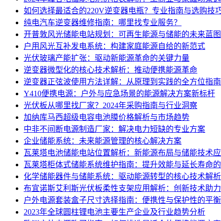
如何选择最适合的220V逆变器电瓶？专业指南与选购技
纯电汽车逆变器维修指南：哪里找专业服务？
开普敦风光储能电站规划：可再生能源与储能的未来蓝图
户用风光互补发电系统：构建家庭能源自给的新范式
光伏玻璃产能扩张：驱动新能源革命的关键力量
逆变器微型化的核心技术解析：推动便携能源革命
逆变器正弦波使用方法详解：从原理到实践的全方位指南
Y410便携电源：户外与应急场景的能源解决方案新标杆
光伏板从哪里找厂家？2024年采购指南与行业洞察
加纳库马西超级电容电池膜价格解析与市场趋势
中非不间断电源制造厂家：解决电力短缺的专业方案
企业储能系统：未来能源管理的核心解决方案
瓦莱塔电池储能电站位置解析：新能源布局与储能技术应
瓦莱塔柜体式储能系统维护指南：提升效能与延长寿命的
化学储能器件与储能系统：驱动能源转型的核心技术解析
布宜诺斯艾利斯光伏板柔性支架应用解析：创新技术助力
户外电源套装盒子尺寸选择指南：便携性与保护性的平衡
2023年全球圆柱锂电池主要生产企业及行业趋势分析