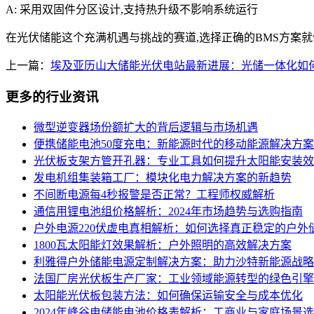
A: 采用双固件分区设计,支持热升级不影响系统运行
在光伏储能这个充满机遇与挑战的赛道,选择正确的BMS方案
上一篇：
埃及亚历山大储能光伏电站最新进展：光储一体化如
更多的行业资讯
微型逆变器场份额扩大的背后逻辑与市场机遇
便携储能电池50度充电：新能源时代的移动能源解决方案
光伏板支架方管开孔器：专业工具如何提升太阳能安装效
发电机组集装箱工厂：模块化电力解决方案的新趋势
不间断电源每4秒报警是否正常？工程师权威解析
通信用锂电池组价格解析：2024年市场趋势与选购指南
户外电源220伏虚电真相解析：如何选择真正稳定的户外
1800瓦太阳能灯效果解析：户外照明的高效解决方案
利雅得户外储能电源定制解决方案：助力沙特新能源战略
法国厂房光伏板生产厂家：工业领域能源转型的绿色引擎
太阳能光伏板包装方法：如何确保运输安全与成本优化
2024年峰谷电储能电池价格表解析：工商业与家庭场景