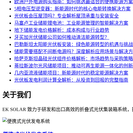
欧洲户外电源购买指南：如何挑选最适合的便携能源方案
5相电压型逆变器：新能源时代的核心电能转换解决方案
光伏板会压屋顶吗？专业解析屋顶承重与安装安全
马塞卢工业储能锂电池：工业能源管理的智能解决方案
地下储能发电价格解析：成本构成与行业趋势
牙买加光伏储能公司如何推动清洁能源转型？
巴勒斯坦太阳能光伏板安装：绿色能源转型的机遇与挑战
储能需要搭配不间断电源吗？深度解析应用场景与解决方
哈萨克斯坦晶硅光伏组件价格解析：市场趋势与采购策略
蒂拉斯波尔光风储能项目：推动可再生能源一体化的创新
几内亚流液储能项目：新能源时代的稳定能源解决方案
光伏板发电利润计算全解析：从投资到回报的完整指南
关于我们
EK SOLAR 致力于研发和出口高效的折叠式光伏集装箱系