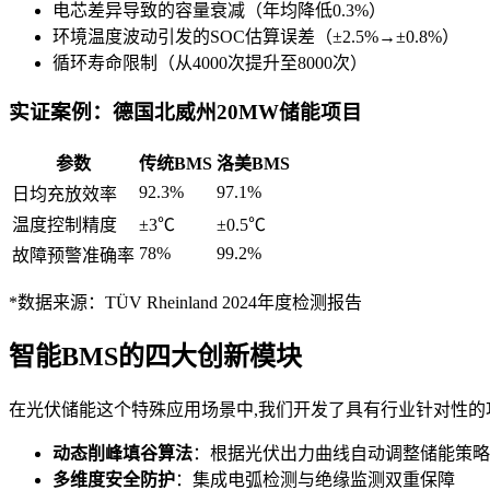
电芯差异导致的容量衰减（年均降低0.3%）
环境温度波动引发的SOC估算误差（±2.5%→±0.8%）
循环寿命限制（从4000次提升至8000次）
实证案例：德国北威州20MW储能项目
参数
传统BMS
洛美BMS
92.3%
97.1%
日均充放效率
温度控制精度
±3℃
±0.5℃
78%
99.2%
故障预警准确率
*数据来源：TÜV Rheinland 2024年度检测报告
智能BMS的四大创新模块
在光伏储能这个特殊应用场景中,我们开发了具有行业针对性的
动态削峰填谷算法
：根据光伏出力曲线自动调整储能策略
多维度安全防护
：集成电弧检测与绝缘监测双重保障