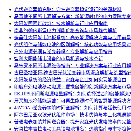
光伏逆变器填充胶：守护逆变器稳定运行的关键材料
马耳他不间断电源解决方案：新能源时代的电力保障专家
太阳能照明灯改灯：技术解析与行业应用指南
南非约翰内斯堡电力储能价格查询与市场趋势解析
多晶硅太阳能电池板系统：高效能源解决方案与应用前景
光伏组件与储能电池的区别解析：核心功能与应用场景对
户外电源必须有逆变器吗？专业解析与应用指南
智利太阳能储电设备的市场机遇与技术革新
马朱罗不间断电源维修指南：专业解决方案与行业应用解
古巴圣地亚哥-德古巴光伏逆变器市场深度解析与选型指
太阳能系统的经济效益：家庭与企业如何实现能源自由
印度户外电池移动电源：便携储能的创新解决方案与市场
EK UPS不间断电源电量解析：如何选择适合的储能解决
牙买加液冷储能运营：可再生能源时代的智慧能源解决方
48V20Ah逆变器续航时间全解析：如何计算与延长使用
阿尔巴尼亚双玻光伏组件市场：技术优势与本土化机遇解
普通电表加装并网逆变器：提升家庭光伏发电效率的完整
安哥拉本吉拉电动工具锂电池排名：选购指南与市场趋势