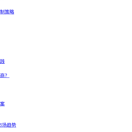
控制策略
践
商？
案
市场趋势