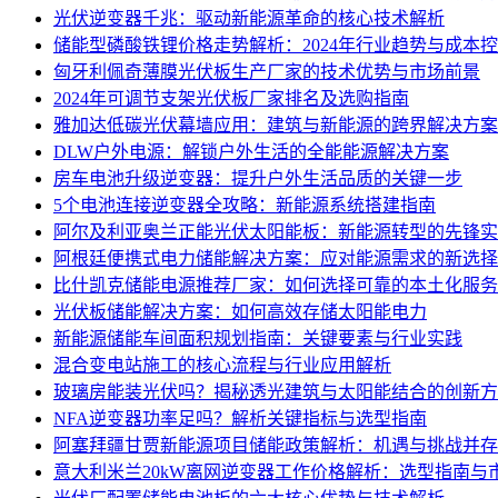
光伏逆变器千兆：驱动新能源革命的核心技术解析
储能型磷酸铁锂价格走势解析：2024年行业趋势与成本
匈牙利佩奇薄膜光伏板生产厂家的技术优势与市场前景
2024年可调节支架光伏板厂家排名及选购指南
雅加达低碳光伏幕墙应用：建筑与新能源的跨界解决方案
DLW户外电源：解锁户外生活的全能能源解决方案
房车电池升级逆变器：提升户外生活品质的关键一步
5个电池连接逆变器全攻略：新能源系统搭建指南
阿尔及利亚奥兰正能光伏太阳能板：新能源转型的先锋实
阿根廷便携式电力储能解决方案：应对能源需求的新选择
比什凯克储能电源推荐厂家：如何选择可靠的本土化服务
光伏板储能解决方案：如何高效存储太阳能电力
新能源储能车间面积规划指南：关键要素与行业实践
混合变电站施工的核心流程与行业应用解析
玻璃房能装光伏吗？揭秘透光建筑与太阳能结合的创新方
NFA逆变器功率足吗？解析关键指标与选型指南
阿塞拜疆甘贾新能源项目储能政策解析：机遇与挑战并存
意大利米兰20kW离网逆变器工作价格解析：选型指南与