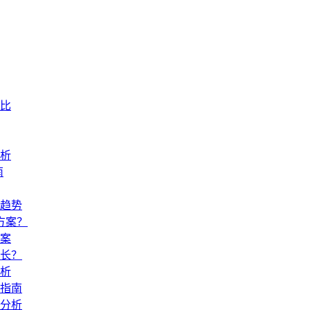
比
析
南
趋势
方案？
案
时长？
析
指南
分析