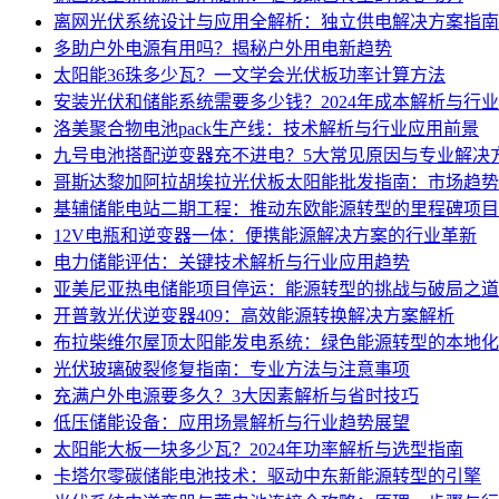
离网光伏系统设计与应用全解析：独立供电解决方案指南
多助户外电源有用吗？揭秘户外用电新趋势
太阳能36珠多少瓦？一文学会光伏板功率计算方法
安装光伏和储能系统需要多少钱？2024年成本解析与行
洛美聚合物电池pack生产线：技术解析与行业应用前景
九号电池搭配逆变器充不进电？5大常见原因与专业解决
哥斯达黎加阿拉胡埃拉光伏板太阳能批发指南：市场趋势
基辅储能电站二期工程：推动东欧能源转型的里程碑项目
12V电瓶和逆变器一体：便携能源解决方案的行业革新
电力储能评估：关键技术解析与行业应用趋势
亚美尼亚热电储能项目停运：能源转型的挑战与破局之道
开普敦光伏逆变器409：高效能源转换解决方案解析
布拉柴维尔屋顶太阳能发电系统：绿色能源转型的本地化
光伏玻璃破裂修复指南：专业方法与注意事项
充满户外电源要多久？3大因素解析与省时技巧
低压储能设备：应用场景解析与行业趋势展望
太阳能大板一块多少瓦？2024年功率解析与选型指南
卡塔尔零碳储能电池技术：驱动中东新能源转型的引擎