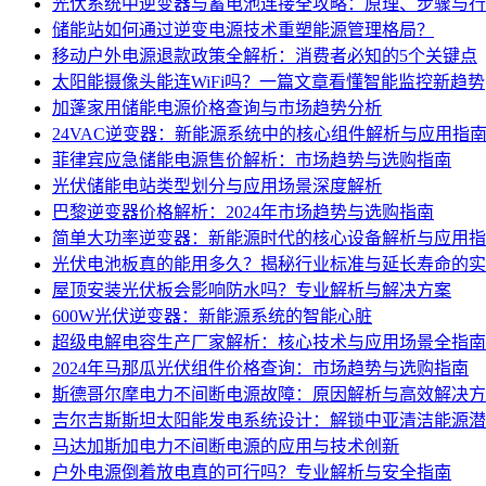
光伏系统中逆变器与蓄电池连接全攻略：原理、步骤与行
储能站如何通过逆变电源技术重塑能源管理格局？
移动户外电源退款政策全解析：消费者必知的5个关键点
太阳能摄像头能连WiFi吗？一篇文章看懂智能监控新趋势
加蓬家用储能电源价格查询与市场趋势分析
24VAC逆变器：新能源系统中的核心组件解析与应用指
菲律宾应急储能电源售价解析：市场趋势与选购指南
光伏储能电站类型划分与应用场景深度解析
巴黎逆变器价格解析：2024年市场趋势与选购指南
简单大功率逆变器：新能源时代的核心设备解析与应用指
光伏电池板真的能用多久？揭秘行业标准与延长寿命的实
屋顶安装光伏板会影响防水吗？专业解析与解决方案
600W光伏逆变器：新能源系统的智能心脏
超级电解电容生产厂家解析：核心技术与应用场景全指南
2024年马那瓜光伏组件价格查询：市场趋势与选购指南
斯德哥尔摩电力不间断电源故障：原因解析与高效解决方
吉尔吉斯斯坦太阳能发电系统设计：解锁中亚清洁能源潜
马达加斯加电力不间断电源的应用与技术创新
户外电源倒着放电真的可行吗？专业解析与安全指南