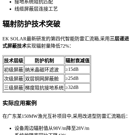
接地系统阻抗匹配
线缆屏蔽层连接工艺
辐射防护技术突破
EK SOLAR最新研发的第四代智能防雷汇流箱,采用
三层递进
式屏蔽技术
实现辐射量降低72%：
技术层级
防护机制
辐射衰减值
≥15dB
初级屏蔽
纳米晶磁环滤波
≥25dB
次级屏蔽
双层铜网屏蔽舱
≥32dB
三级屏蔽
梯度阻抗接地系统
实际应用案例
在广东某150MW渔光互补项目中,采用改进型防雷汇流箱后：
设备周边辐射值从98V/m降至28V/m