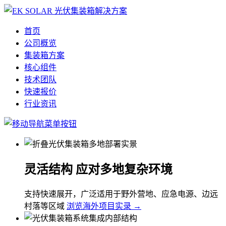
首页
公司概览
集装箱方案
核心组件
技术团队
快速报价
行业资讯
灵活结构 应对多地复杂环境
支持快速展开，广泛适用于野外营地、应急电源、边远
村落等区域
浏览海外项目实录 →