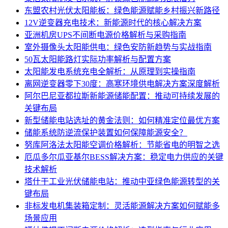
东盟农村光伏太阳能板：绿色能源赋能乡村振兴新路径
12V逆变器充电技术：新能源时代的核心解决方案
亚洲机房UPS不间断电源价格解析与采购指南
室外摄像头太阳能供电：绿色安防新趋势与实战指南
50瓦太阳能路灯实际功率解析与配置方案
太阳能发电系统充电全解析：从原理到实操指南
离网逆变器零下30度：高寒环境供电解决方案深度解析
阿尔巴尼亚都拉斯新能源储能配置：推动可持续发展的
关键布局
新型储能电站选址的黄金法则：如何精准定位最优方案
储能系统防逆流保护装置如何保障能源安全？
努库阿洛法太阳能空调价格解析：节能省电的明智之选
厄瓜多尔瓜亚基尔BESS解决方案：稳定电力供应的关键
技术解析
塔什干工业光伏储能电站：推动中亚绿色能源转型的关
键布局
非标发电机集装箱定制：灵活能源解决方案如何赋能多
场景应用