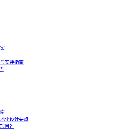
案
与安装指南
巧
指南
地化设计要点
项目？