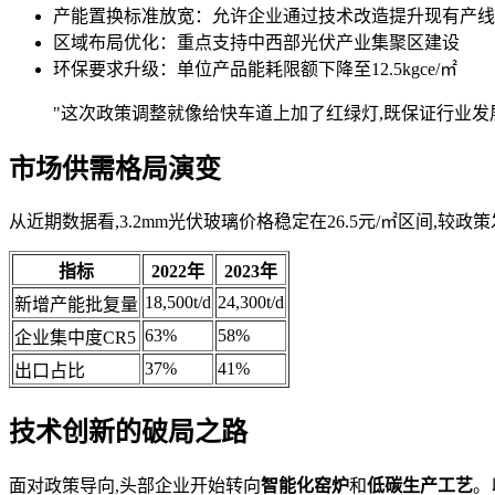
产能置换标准放宽：允许企业通过技术改造提升现有产线
区域布局优化：重点支持中西部光伏产业集聚区建设
环保要求升级：单位产品能耗限额下降至12.5kgce/㎡
"这次政策调整就像给快车道上加了红绿灯,既保证行业发展
市场供需格局演变
从近期数据看,3.2mm光伏玻璃价格稳定在26.5元/㎡区间,较政
指标
2022年
2023年
18,500t/d
24,300t/d
新增产能批复量
63%
58%
企业集中度CR5
37%
41%
出口占比
技术创新的破局之路
面对政策导向,头部企业开始转向
智能化窑炉
和
低碳生产工艺
。