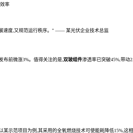
效率
速度,又规范运行秩序。" —— 某光伏企业技术总监
策发布前微涨3%。值得关注的是,
双玻组件
渗透率已突破45%,带动
以某示范项目为例,其采用的全氧燃烧技术可使能耗降低15%,这