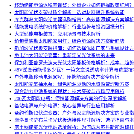
移动储能电源退税率调整：外贸企业如何把握政策红利？
太阳能光伏支架材质全解析：选对材料提升系统效能
库克群岛太阳能逆变器选购指南：高效能源解决方案解析
储能发电系统的价格解析：行业趋势与投资回报分析
大型储能电柜装置：应用场景与技术解析
缅甸曼德勒太阳能家用灯：绿色能源解决方案新趋势
新加坡光伏板安装指南：如何选择优质厂家与系统设计方
免电池太阳能逆变器：重新定义光伏系统的未来
保加利亚普罗夫迪夫光伏太阳能板价格解析：成本、趋势
48V逆变器能带多少瓦？一篇文章说透功率计算与选型技
户外电瓶移动电源80W：便携能源解决方案全解析
太阳能充氧抽水泵：绿色能源驱动的水资源管理新方案
混合动力电池系统的现状：技术突破与市场应用解析
200瓦太阳能电瓶：便携能源解决方案的行业深度解析
基站电源与户外电源：核心差异与行业应用解析
圣约翰斯12伏逆变器：户外与家庭能源解决方案的专业
摩洛哥卡萨布兰卡光伏板连接件尺寸解析：选型指南与本
喀土穆储能光伏电站选址解析：为何成为苏丹新能源标杆