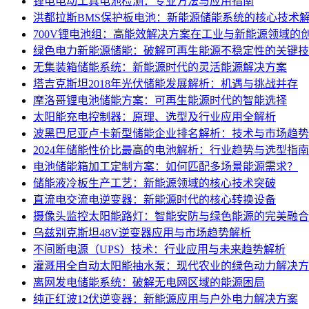
锂电电动工具电池检测：专业方法与应用指南
洪都拉斯BMS保护板电池：新能源储能系统的核心技术
700V锂电池组：高能效解决方案在工业与新能源领域的
绿色电力新能源储能：破解可再生能源不稳定性的关键技
无集装箱储能系统：新能源时代的灵活能源解决方案
塔吉克斯坦2018年光伏储能发展解析：机遇与挑战并存
摩洛哥锂电池储能方案：可再生能源时代的智能选择
太阳能充电控制器：原理、选型及行业应用全解析
波黑巴尼亚卢卡新型储能企业排名解析：技术与市场趋势
2024年储能性价比最高的电池解析：行业趋势与选型指南
电池储能箱加工定制方案：如何匹配多场景能源需求？
储能液冷板生产工艺：新能源领域的核心技术突破
直流电交流电逆变器：新能源时代的核心转换设备
摄像头监控太阳能路灯：智能安防与绿色能源的完美融合
乌兹别克斯坦48V逆变器应用与市场趋势解析
不间断电源（UPS）技术：行业应用与未来趋势解析
灌溉用全自动太阳能抽水泵：现代农业的绿色动力解决方
离网发电储能系统：破解无电网区域的能源困局
纯正红波12伏逆变器：新能源应用与户外电力解决方案