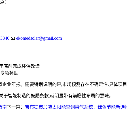
险点：
 3346
📧
ekomedsolar@gmail.com
5年底前完成环保改造
请专项补贴
企业年报。需要特别说明的是,市场预测存在不确定性,具体项
关于智能制造的鼓励条款,就明显带有前瞻性布局的意味。
指南
下一篇：
吉布提市加装太阳能空调换气系统：绿色节能新选