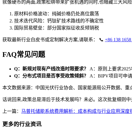
就像硬币的两面,政策松绑带来扩张机遇的同时,也暗藏三大风
原材料价格波动：纯碱价格仍处高位震荡
技术迭代风险：钙钛矿技术路线的不确定性
国际贸易壁垒：部分国家拟征收反倾销税
获取最新行业白皮书或定制解决方案,请联系： 📞
+86 138 1658
FAQ常见问题
Q：新规对现有产线改造时限要求？
A：原则上要求202
Q：分布式项目是否享受政策倾斜？
A：BIPV项目可申
本文数据来源：中国光伏行业协会、国家能源局公开数据、重点
话说回来,政策总是滞后于技术发展吗？未必。这次批复细则中
上一篇：
马普托储能系统费用解析：成本构成与行业应用深度
更多的行业资讯