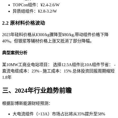
TOPCon组件：¥2.4-2.6/W
异质结组件：¥2.8-3.2/W
2.2 原材料价格波动
2023年硅料价格从¥300/kg骤降至¥80/kg,带动组件价格下降
40%。但银浆等辅材价格上涨又抵消了部分降幅。
典型案例分析
某10MW工商业电站项目： 选择12.5A组件比10A组件节省： -
直流电缆成本：23% - 施工成本：15% 总体投资回报周期缩短
1.8年
三、2024年行业趋势前瞻
根据彭博新能源财经预测：
大电流组件（>13A）市场占比将从35%提升至58%