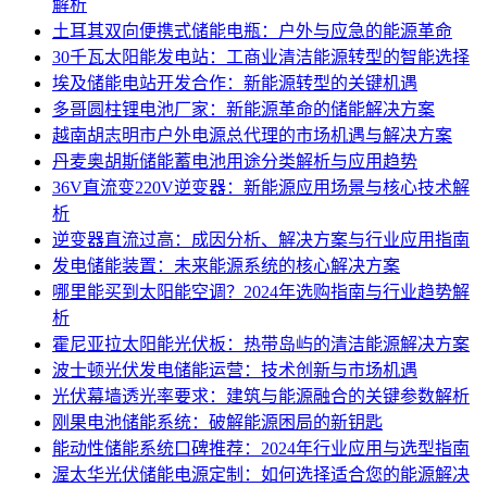
解析
土耳其双向便携式储能电瓶：户外与应急的能源革命
30千瓦太阳能发电站：工商业清洁能源转型的智能选择
埃及储能电站开发合作：新能源转型的关键机遇
多哥圆柱锂电池厂家：新能源革命的储能解决方案
越南胡志明市户外电源总代理的市场机遇与解决方案
丹麦奥胡斯储能蓄电池用途分类解析与应用趋势
36V直流变220V逆变器：新能源应用场景与核心技术解
析
逆变器直流过高：成因分析、解决方案与行业应用指南
发电储能装置：未来能源系统的核心解决方案
哪里能买到太阳能空调？2024年选购指南与行业趋势解
析
霍尼亚拉太阳能光伏板：热带岛屿的清洁能源解决方案
波士顿光伏发电储能运营：技术创新与市场机遇
光伏幕墙透光率要求：建筑与能源融合的关键参数解析
刚果电池储能系统：破解能源困局的新钥匙
能动性储能系统口碑推荐：2024年行业应用与选型指南
渥太华光伏储能电源定制：如何选择适合您的能源解决