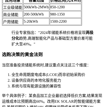
应用场景
容量范围
价格区间(元/kWh)
500kWh-2MWh
850-1200
工业级储能
200-500kWh
980-1350
商业储能
5-20kWh
1500-2200
户用储能
行业专家指出："2024年储能系统价格将呈现
两极
分化
趋势,高端智能化产品与基础型方案价差可能
扩大至40%。"
选购决策的黄金法则
当您准备投资储能系统时,建议重点关注这三个维度：
全生命周期度电成本(LCOE)而非初始采购价
设备供应商的本地化服务能力
系统与现有能源设施的兼容性
举个具体例子：某食品加工企业最初选择低价方案,结果发现
运维成本比预期高出60%。改用EK SOLAR的智能储能方案