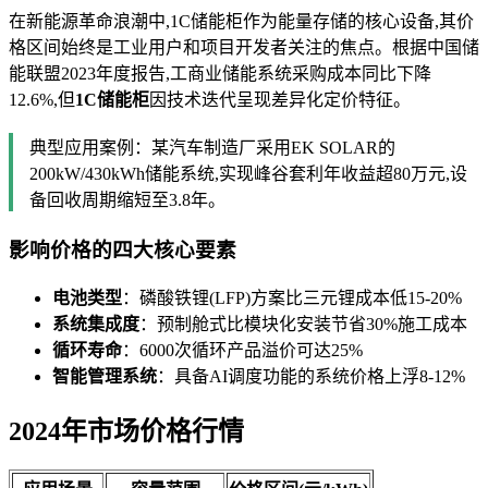
在新能源革命浪潮中,1C储能柜作为能量存储的核心设备,其价
格区间始终是工业用户和项目开发者关注的焦点。根据中国储
能联盟2023年度报告,工商业储能系统采购成本同比下降
12.6%,但
1C储能柜
因技术迭代呈现差异化定价特征。
典型应用案例：某汽车制造厂采用EK SOLAR的
200kW/430kWh储能系统,实现峰谷套利年收益超80万元,设
备回收周期缩短至3.8年。
影响价格的四大核心要素
电池类型
：磷酸铁锂(LFP)方案比三元锂成本低15-20%
系统集成度
：预制舱式比模块化安装节省30%施工成本
循环寿命
：6000次循环产品溢价可达25%
智能管理系统
：具备AI调度功能的系统价格上浮8-12%
2024年市场价格行情