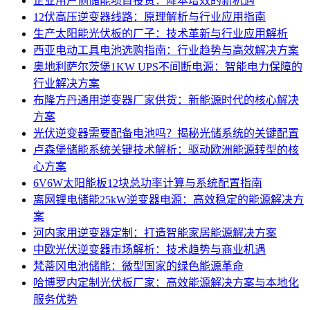
企业用户侧储能项目投资：降本增效的新机遇
12伏高压逆变器线路：原理解析与行业应用指南
生产太阳能光伏板的厂子：技术革新与行业应用解析
西亚电动工具电池选购指南：行业趋势与高效解决方案
奥地利萨尔茨堡1KW UPS不间断电源：智能电力保障的
行业解决方案
布隆方丹通用逆变器厂家供货：新能源时代的核心解决
方案
光伏逆变器需要配备电池吗？揭秘光储系统的关键配置
卢森堡储能系统关键技术解析：驱动欧洲能源转型的核
心方案
6V6W太阳能板12块总功率计算与系统配置指南
离网锂电储能25kW逆变器电源：高效稳定的能源解决方
案
河内家用逆变器定制：打造智能家居能源解决方案
中欧光伏逆变器市场解析：技术趋势与商业机遇
梵蒂冈电池储能：微型国家的绿色能源革命
哈博罗内定制光伏板厂家：高效能源解决方案与本地化
服务优势