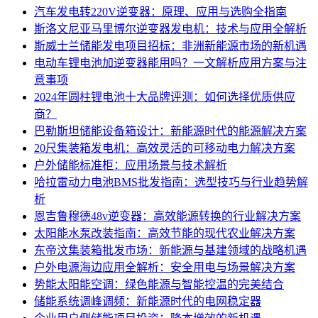
汽车发电转220V逆变器：原理、应用与选购全指南
斯洛文尼亚马里博尔逆变器发电机：技术与应用全解析
斯威士兰储能发电项目招标：非洲新能源市场的新机遇
电动车锂电池加逆变器能用吗？一文解析应用方案与注
意事项
2024年圆柱锂电池十大品牌评测：如何选择优质供应
商？
巴勒斯坦储能设备箱设计：新能源时代的能源解决方案
20尺集装箱发电机：高效灵活的可移动电力解决方案
户外储能标准柜：应用场景与技术解析
哈拉雷动力电池BMS批发指南：选型技巧与行业趋势解
析
恩吉鲁穆德48v逆变器：高效能源转换的行业解决方案
太阳能水泵改装指南：高效节能的现代农业解决方案
东帝汶集装箱批发市场：新能源与基建领域的战略机遇
户外电源海边应用全解析：安全用电与场景解决方案
势能太阳能空调：绿色能源与智能控温的完美结合
储能系统调峰调频：新能源时代的电网稳定器