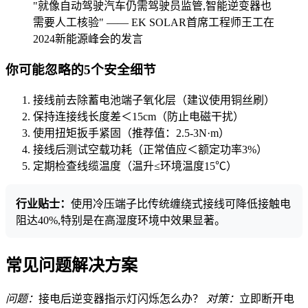
"就像自动驾驶汽车仍需驾驶员监管,智能逆变器也
需要人工核验" —— EK SOLAR首席工程师王工在
2024新能源峰会的发言
你可能忽略的5个安全细节
接线前去除蓄电池端子氧化层（建议使用铜丝刷）
保持连接线长度差＜15cm（防止电磁干扰）
使用扭矩扳手紧固（推荐值：2.5-3N·m）
接线后测试空载功耗（正常值应＜额定功率3%）
定期检查线缆温度（温升≤环境温度15℃）
行业贴士：
使用冷压端子比传统缠绕式接线可降低接触电
阻达40%,特别是在高湿度环境中效果显著。
常见问题解决方案
问题：
接电后逆变器指示灯闪烁怎么办？
对策：
立即断开电