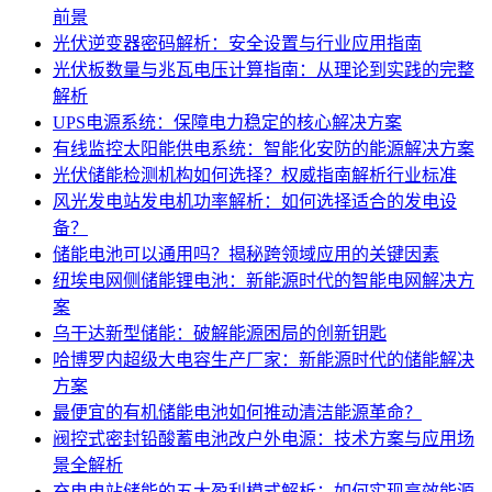
前景
光伏逆变器密码解析：安全设置与行业应用指南
光伏板数量与兆瓦电压计算指南：从理论到实践的完整
解析
UPS电源系统：保障电力稳定的核心解决方案
有线监控太阳能供电系统：智能化安防的能源解决方案
光伏储能检测机构如何选择？权威指南解析行业标准
风光发电站发电机功率解析：如何选择适合的发电设
备？
储能电池可以通用吗？揭秘跨领域应用的关键因素
纽埃电网侧储能锂电池：新能源时代的智能电网解决方
案
乌干达新型储能：破解能源困局的创新钥匙
哈博罗内超级大电容生产厂家：新能源时代的储能解决
方案
最便宜的有机储能电池如何推动清洁能源革命？
阀控式密封铅酸蓄电池改户外电源：技术方案与应用场
景全解析
充电电站储能的五大盈利模式解析：如何实现高效能源