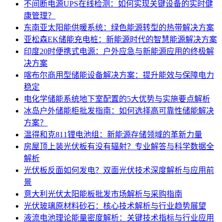
不间断电源UPS在线检测：如何实现关键设备的实时健
康管理？
东南亚太阳能供暖系统：绿色能源转型的热带解决方案
亚松森EK储能充电桩：新能源时代的智慧能源解决方案
印度20时便携式电源：户外应急与新能源应用的终极解
决方案
喀布尔商用型储能设备解决方案：提升能效与保障电力
稳定
电化学储能系统地下室配置的5大优势与实施要点解析
冰岛户外储能柜批发指南：如何选择高可靠性储能解决
方案？
温得和克811锂电池组：新能源存储领域的革新力量
房屋顶上装光伏板有没有辐射？专业解答与科学数据全
解析
光伏板反面如何发电？双面光伏技术深度解析与应用前
景
意大利光伏太阳能板批发市场解析与采购指南
光伏玻璃原材料砂石：核心技术解析与行业趋势展望
液流电池理论能量密度解析：关键技术指标与行业应用