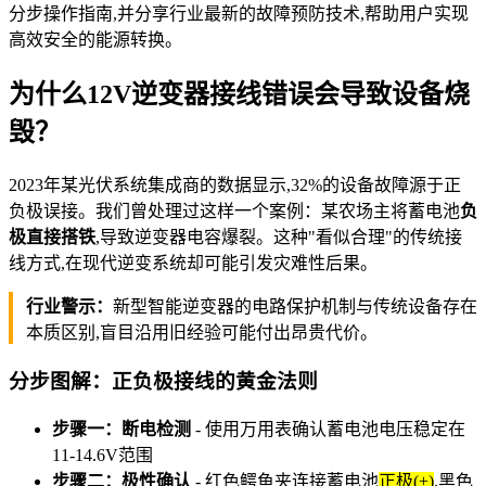
分步操作指南,并分享行业最新的故障预防技术,帮助用户实现
高效安全的能源转换。
为什么12V逆变器接线错误会导致设备烧
毁？
2023年某光伏系统集成商的数据显示,32%的设备故障源于正
负极误接。我们曾处理过这样一个案例：某农场主将蓄电池
负
极直接搭铁
,导致逆变器电容爆裂。这种"看似合理"的传统接
线方式,在现代逆变系统却可能引发灾难性后果。
行业警示：
新型智能逆变器的电路保护机制与传统设备存在
本质区别,盲目沿用旧经验可能付出昂贵代价。
分步图解：正负极接线的黄金法则
步骤一：断电检测
- 使用万用表确认蓄电池电压稳定在
11-14.6V范围
步骤二：极性确认
- 红色鳄鱼夹连接蓄电池
正极(+)
,黑色