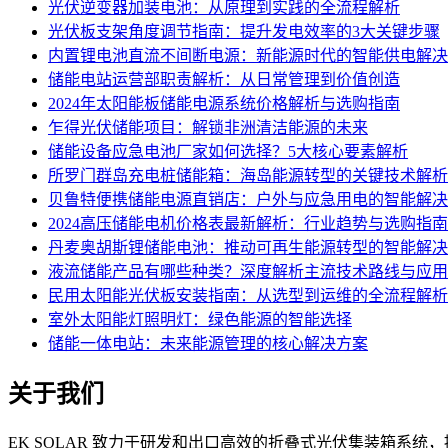
光伏逆变器加装电池：从原理到实践的全流程解析
光伏板支架角度调节指南：提升发电效率的3大关键步骤
内置锂电池直流不间断电源：新能源时代的智能供电解决
储能电站运营部职责解析：从日常管理到价值创造
2024年太阳能板储能电源系统价格解析与选购指南
乍得光伏储能项目：解锁非洲清洁能源的未来
储能设备应急电池厂家如何选择？5大核心要素解析
所罗门群岛充电桩储能箱：海岛能源转型的关键技术解析
贝鲁特便携储能电源直销店：户外与应急用电的智能解决
2024高压储能电机价格表最新解析：行业趋势与选购指南
丹麦奥胡斯锂储能电池：推动可再生能源转型的智能解决
液流储能产品有哪些种类？深度解析主流技术路线与应用
民用太阳能光伏板安装指南：从选型到运维的全流程解析
室外太阳能灯照明灯：绿色能源的智能选择
储能一体电站：未来能源管理的核心解决方案
关于我们
EK SOLAR 致力于研发和出口高效的折叠式光伏集装箱系