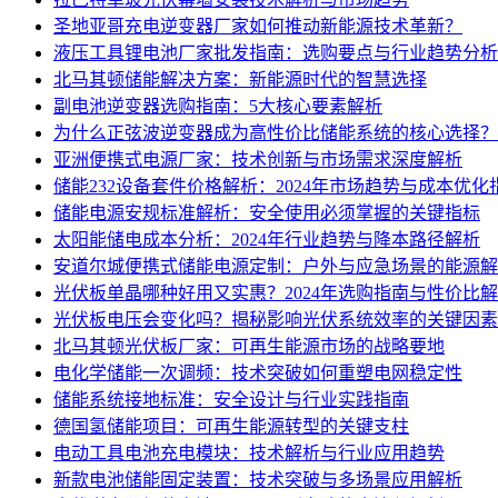
圣地亚哥充电逆变器厂家如何推动新能源技术革新？
液压工具锂电池厂家批发指南：选购要点与行业趋势分析
北马其顿储能解决方案：新能源时代的智慧选择
副电池逆变器选购指南：5大核心要素解析
为什么正弦波逆变器成为高性价比储能系统的核心选择？
亚洲便携式电源厂家：技术创新与市场需求深度解析
储能232设备套件价格解析：2024年市场趋势与成本优化
储能电源安规标准解析：安全使用必须掌握的关键指标
太阳能储电成本分析：2024年行业趋势与降本路径解析
安道尔城便携式储能电源定制：户外与应急场景的能源解
光伏板单晶哪种好用又实惠？2024年选购指南与性价比
光伏板电压会变化吗？揭秘影响光伏系统效率的关键因素
北马其顿光伏板厂家：可再生能源市场的战略要地
电化学储能一次调频：技术突破如何重塑电网稳定性
储能系统接地标准：安全设计与行业实践指南
德国氢储能项目：可再生能源转型的关键支柱
电动工具电池充电模块：技术解析与行业应用趋势
新款电池储能固定装置：技术突破与多场景应用解析