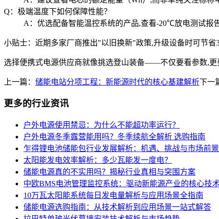
Q：极端温度下如何保障性能？
A：优选配备智能温控系统的产品,查看-20℃放电测试报
小贴士：近期多家厂商推出"以旧换新"政策,升级设备时可节省3
选择便携式电源供应商就像挑选登山装备——不仅要看参数,更
上一篇：
储能电站分项工程：新能源时代的核心基建解析
下一
更多的行业资讯
户外电源使用禁忌：为什么不能超功率运行？
户外电源冬季露营能用吗？冬季续航全解析 选购指南
乍得锂电池储能包行业发展解析：机遇、挑战与市场前景
太阳能发电效率解析：多少瓦能发一度电？
储能电源真的不实用吗？揭秘行业真相与突围方案
中欧BMS电池管理监控系统：驱动新能源产业的核心技
10万瓦太阳能系统每日发电量解析与应用场景全指南
储能电源选购指南：从技术解析到应用场景一站式解答
拉巴特单玻光伏幕墙安装技术解析与市场趋势