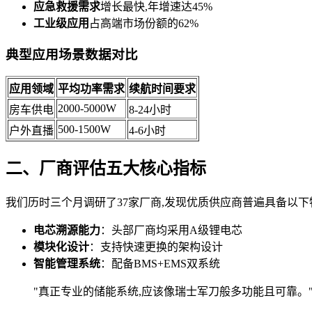
应急救援需求
增长最快,年增速达45%
工业级应用
占高端市场份额的62%
典型应用场景数据对比
应用领域
平均功率需求
续航时间要求
2000-5000W
房车供电
8-24小时
500-1500W
户外直播
4-6小时
二、厂商评估五大核心指标
我们历时三个月调研了37家厂商,发现优质供应商普遍具备以下
电芯溯源能力
：头部厂商均采用A级锂电芯
模块化设计
：支持快速更换的架构设计
智能管理系统
：配备BMS+EMS双系统
"真正专业的储能系统,应该像瑞士军刀般多功能且可靠。" —