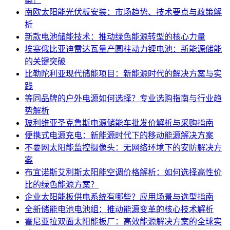
南欧太阳能光伏板安装：市场趋势、技术要点与政策解
析
新款电池储能技术：推动绿色能源转型的核心力量
埃塞俄比亚迪雷达瓦量产圆柱动力锂电池：新能源储能
的关键突破
比勒陀利亚现代储能项目：新能源时代的解决方案与实
践
等同品牌的户外电源如何选择？专业选购指南与行业趋
势解析
玻利维亚圣克鲁斯电源储能车批发价解析与采购指南
便携式电源充电：新能源时代下的移动能源解决方案
不要网太阳能监控摄像头：无网络环境下的安防解决方
案
布宜诺斯艾利斯太阳能空调价格解析：如何选择高性价
比的绿色能源方案？
企业太阳能板供电系统有哪些？应用场景与选型指南
全新储能电池电池组：推动能源变革的核心技术解析
霍尼亚拉双面太阳能板厂：高效能源解决方案的全球实