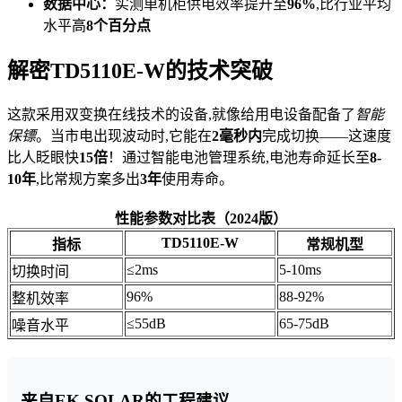
数据中心：
实测单机柜供电效率提升至
96%
,比行业平均
水平高
8个百分点
解密TD5110E-W的技术突破
这款采用双变换在线技术的设备,就像给用电设备配备了
智能
保镖
。当市电出现波动时,它能在
2毫秒内
完成切换——这速度
比人眨眼快
15倍
！通过智能电池管理系统,电池寿命延长至
8-
10年
,比常规方案多出
3年
使用寿命。
性能参数对比表（2024版）
TD5110E-W
指标
常规机型
≤2ms
5-10ms
切换时间
96%
88-92%
整机效率
≤55dB
65-75dB
噪音水平
来自EK SOLAR的工程建议