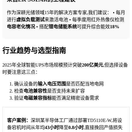
作为深耕光储领域15年的解决方案专家,我们建议： • 每月
进行
虚拟负载测试
来激活电池 • 每季度用红外热像仪检测
电容老化情况
• 搭配
锂电储能系统
可提升综合能效
18%
行业趋势与选型指南
2025年全球智能UPS市场规模预计突破
200亿美元
,但选择设备
时要注意这三点：
确认设备的
输入电压范围
是否匹配当地电网
检查
电池兼容性
是否支持未来扩容
验证
电磁兼容指标
能否满足精密设备需求
客户案例：
深圳某半导体工厂通过部署TD5110E-W,将设
备宕机时间从年均
43小时
降至
0.8小时
,直接挽回产值损失