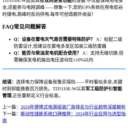
TD5110E-W这类具备
双向逆变功能
的设备,不仅能保障用电安
全,还能参与电网调峰——想象一下,您的UPS系统在用电低谷
时储电,高峰时反向供电,每年可创造额外收益！
FAQ常见问题解答
Q：设备在雷电天气是否需要特殊防护？
A：标配二级
防雷设计,但建议在雷电多发区加装三级防雷器
Q：能否与柴油发电机配合使用？
A：支持无缝切换,但
需确保发电机输出电压波动在±10%以内
结语：
选择电力保障设备就像买保险——平时看似多余,关键
时刻却能挽救百万损失。TD5110E-W以其
军工级防护
和
智能
管理
,正在重新定义行业标准。
上一篇：
2024年便携式电源组装厂商排名与行业趋势深度解析
下一篇：
能动性储能系统口碑推荐：2024年行业应用与选型指
南