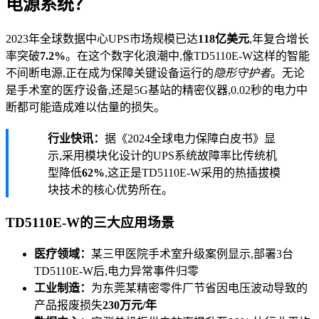
电源系统？
2023年全球数据中心UPS市场规模已达
118亿美元
,年复合增长
率突破
7.2%
。在这个数字化浪潮中,像TD5110E-W这样的智能
不间断电源,正在成为保障关键设备运行的
隐形守护者
。无论
是手术室的医疗设备,还是5G基站的精密仪器,0.02秒的电力中
断都可能造成难以估量的损失。
行业快讯：
据《2024全球电力保障白皮书》显
示,采用模块化设计的UPS系统故障率比传统机
型降低
62%
,这正是TD5110E-W采用的热插拔模
块技术的核心优势所在。
TD5110E-W的三大应用场景
医疗领域：
某三甲医院手术室升级案例显示,部署3台
TD5110E-W后,电力异常事件归零
工业制造：
为东莞某精密零件厂节省因电压波动导致的
产品报废损失
230万元/年