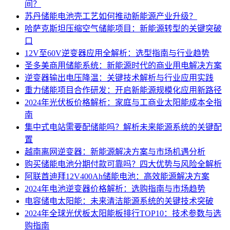
间？
苏丹储能电池壳工艺如何推动新能源产业升级？
哈萨克斯坦压缩空气储能项目：新能源转型的关键突破
口
12V至60V逆变器应用全解析：选型指南与行业趋势
圣多美商用储能系统：新能源时代的商业用电解决方案
逆变器输出电压降温：关键技术解析与行业应用实践
重力储能项目合作研发：开启新能源规模化应用新路径
2024年光伏板价格解析：家庭与工商业太阳能成本全指
南
集中式电站需要配储能吗？解析未来能源系统的关键配
置
越南离网逆变器：新能源解决方案与市场机遇分析
购买储能电池分期付款可靠吗？四大优势与风险全解析
阿联酋迪拜12V400Ah储能电池：高效能源解决方案
2024年电池逆变器价格解析：选购指南与市场趋势
电容储电太阳能：未来清洁能源系统的关键技术突破
2024年全球光伏板太阳能板排行TOP10：技术参数与选
购指南