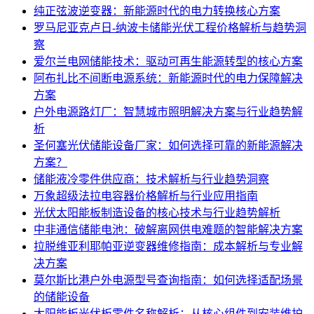
纯正弦波逆变器：新能源时代的电力转换核心方案
罗马尼亚克卢日-纳波卡储能光伏工程价格解析与趋势洞
察
爱尔兰电网储能技术：驱动可再生能源转型的核心方案
阿布扎比不间断电源系统：新能源时代的电力保障解决
方案
户外电源路灯厂：智慧城市照明解决方案与行业趋势解
析
圣何塞光伏储能设备厂家：如何选择可靠的新能源解决
方案？
储能液冷零件供应商：技术解析与行业趋势洞察
万象超级法拉电容器价格解析与行业应用指南
光伏太阳能板制造设备的核心技术与行业趋势解析
中非通信储能电池：破解离网供电难题的智能解决方案
拉脱维亚利耶帕亚逆变器维修指南：成本解析与专业解
决方案
莫尔斯比港户外电源型号查询指南：如何选择适配场景
的储能设备
太阳能板光伏板零件名称解析：从核心组件到安装维护