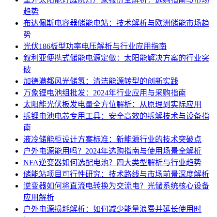
趋势
布达佩斯电容器储能电站：技术解析与欧洲储能市场趋
势
光伏186板型功率电压解析与行业应用指南
叙利亚便携式储能电源定做：太阳能解决方案的行业突
破
加德满都风光储氢：清洁能源转型的创新实践
万象锂电池组批发：2024年行业应用与采购指南
太阳能光伏板发电量全方位解析：从原理到实际应用
拆锂电池电芯专用工具：安全高效的拆解技术与设备指
南
液冷储能柜设计方案标准：新能源行业的技术突破点
户外电源能用吗？2024年选购指南与使用场景全解析
NFA逆变器如何选配电池？四大类型解析与行业趋势
储能站项目可行性研究：技术路线与市场前景深度解析
逆变器如何将直流电转换为交流电？光储系统核心设备
应用解析
户外电源损耗解析：如何减少能量浪费并延长使用时