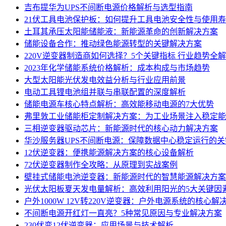
吉布提华为UPS不间断电源价格解析与选型指南
21伏工具电池保护板：如何提升工具电池安全性与使用
土耳其承压太阳能储能液：新能源革命的创新解决方案
储能设备合作：推动绿色能源转型的关键解决方案
220V逆变器制造商如何选择？5个关键指标 行业趋势全
2023年化学储能系统价格解析：成本构成与市场趋势
大型太阳能光伏发电效益分析与行业应用前景
电动工具锂电池组并联与串联配置的深度解析
储能电源车核心特点解析：高效能移动电源的7大优势
弗里敦工业储能柜定制解决方案：为工业场景注入稳定能
三相逆变器驱动芯片：新能源时代的核心动力解决方案
华沙服务器UPS不间断电源：保障数据中心稳定运行的
12伏逆变器：便携能源解决方案的核心设备解析
72伏逆变器制作全攻略：从原理到实战案例
壁挂式储能电池逆变器：新能源时代的智慧能源解决方案
光伏太阳板夏天发电量解析：高效利用阳光的5大关键因
户外1000W 12V转220V逆变器：户外电源系统的核心解
不间断电源开红灯一直亮？5种常见原因与专业解决方案
230伏变12伏逆变器：应用场景与技术解析