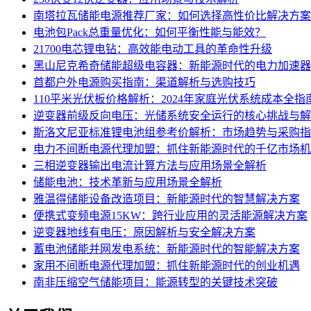
南塔拉瓦储能电源推荐厂家：如何选择高性价比解决方案
电池包Pack总重量优化：如何平衡性能与能效？
21700电芯锂电钻：高效能电动工具的革命性升级
黑山尼克希奇储能超级电容器：新能源时代的电力加速器
首都户外电源购买指南：渠道解析与选购技巧
110平米光伏板价格解析：2024年家庭光伏系统成本全指
逆变器前级反向电压：光储系统安全运行的核心挑战与解
斯洛文尼亚标准锂电池组参考价解析：市场趋势与采购指
电力不间断电源代理加盟：抓住新能源时代的千亿市场机
三相逆变器输出电流计算方法与应用场景全解析
储能电池：技术革新与应用场景全解析
雅温得储能设备改造项目：新能源时代的智慧解决方案
便携式变频电源15KW：跨行业应用的灵活能源解决方案
逆变器地线有电压：原因解析与安全解决方案
蓄电池储能并网发电系统：新能源时代的智能解决方案
家用不间断电源代理加盟：抓住新能源时代的创业机遇
南非压缩空气储能项目：能源转型的关键技术突破