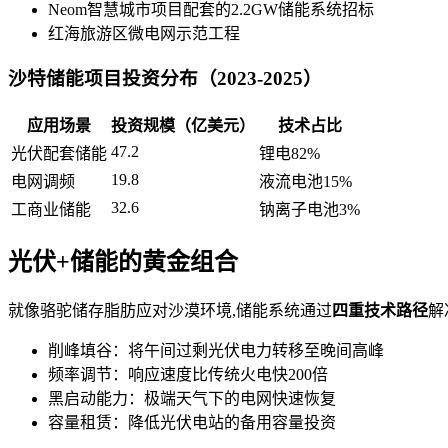
Neom智慧城市项目配套的2.2GW储能系统招标
红海旅游区微电网示范工程
沙特储能项目投资分布（2023-2025）
应用场景
投资规模（亿美元）
技术占比
47.2
光伏配套储能
锂电82%
19.8
电网调频
液流电池15%
32.6
工商业储能
钠离子电池3%
光伏+储能的黄金组合
就像骆驼储存脂肪应对沙漠环境,储能系统通过
四重技术路径
解
削峰填谷：将午间过剩光伏电力转移至晚间高峰
频率调节：响应速度比传统火电快200倍
黑启动能力：极端天气下的电网快速恢复
容量租赁：降低光伏电站的备用容量投资