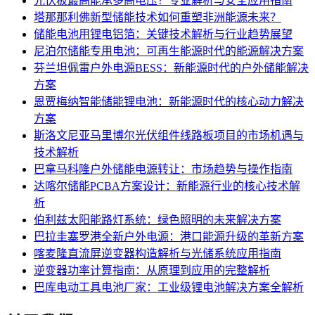
光伏板最高能承多高电压？专业解析与安全应用指南
塔那那利佛新型储能技术如何重塑非洲能源未来？
储能电池用锂电铝箔：关键技术解析与行业趋势展望
尼泊尔储能专用电池：可再生能源时代的能源解决方案
芬兰坦佩雷户外电源BESS：新能源时代的户外储能解决
方案
恩贾梅纳智能储能锂电池：新能源时代的核心动力解决
方案
斯洛文尼亚马里博尔光伏组件线路板项目的市场机遇与
技术解析
巴拿马科隆户外储能电源转让：市场趋势与操作指南
达喀尔储能PCBA方案设计：新能源行业的核心技术解
析
伯利兹太阳能路灯系统：绿色照明的未来解决方案
巴拉圭塞罗港全新户外电源：港口能源升级的革新方案
喀麦隆直流屏逆变器构造解析与光储系统应用指南
逆变器功率计算指南：从原理到应用的完整解析
巴库电动工具电池厂家：工业级锂电池解决方案全解析