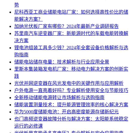
势
尼科西亚工商业储能电站厂家：如何选择高性价比的储
能解决方案？
加纳光伏板厂家有哪些？2024年最新产业调研报告
苏里南汽车逆变器厂家：新能源时代的车载电能转换解
决方案
锂电池组装工具多少钱？2024年全套设备价格解析与选
购指南
储能电站储存电量：技术解析与行业应用全景
里斯本集装箱发电机厂家：移动电力解决方案的创新实
践
光伏并网逆变器在风光发电中的关键作用与应用解析
户外电源一直亮着好吗？专业解析使用安全与节能技巧
全新移动储能电源转让市场解析与选购指南
储能装置测量技术：提升能源管理效率的核心解决方案
华为5000度储能电池：开启高密度能源存储新纪元
也门高频逆变器故障分析与解决方案：太阳能系统稳定
运行的必修课