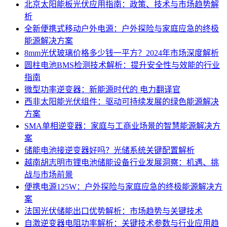
北京太阳能板光伏应用指南：政策、技术与市场趋势解
析
全新便携式移动户外电源：户外探险与家庭应急的终极
能源解决方案
8mm光伏玻璃价格多少钱一平方？2024年市场深度解析
圆柱电池BMS检测技术解析：提升安全性与效能的行业
指南
微型功率逆变器：新能源时代的 电力翻译官
西非太阳能光伏组件：驱动可持续发展的绿色能源解决
方案
SMA单相逆变器：家庭与工商业场景的智慧能源解决方
案
储能电池接逆变器好吗？光储系统关键配置解析
越南胡志明市锂电池储能设备行业发展洞察：机遇、挑
战与市场前景
便携电源125W：户外探险与家庭应急的终极能源解决方
案
法国光伏储能出口优势解析：市场趋势与关键技术
自激逆变器电阻功率解析：关键技术参数与行业应用趋