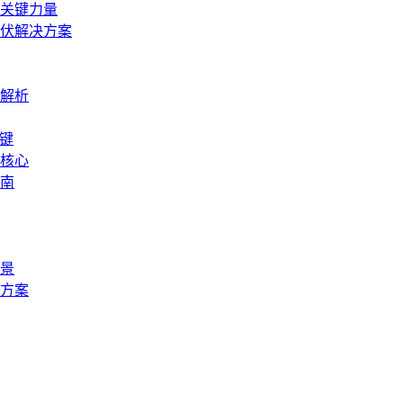
关键力量
伏解决方案
解析
关键
置核心
指南
景
方案