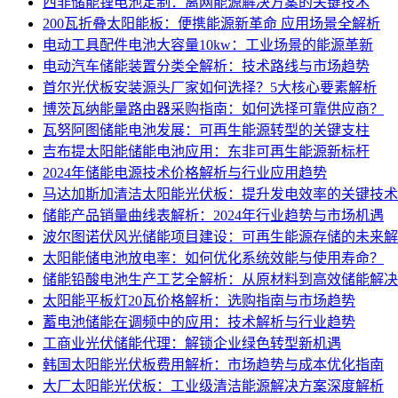
西非储能锂电池定制：离网能源解决方案的关键技术
200瓦折叠太阳能板：便携能源新革命 应用场景全解析
电动工具配件电池大容量10kw：工业场景的能源革新
电动汽车储能装置分类全解析：技术路线与市场趋势
首尔光伏板安装源头厂家如何选择？5大核心要素解析
博茨瓦纳能量路由器采购指南：如何选择可靠供应商？
瓦努阿图储能电池发展：可再生能源转型的关键支柱
吉布提太阳能储能电池应用：东非可再生能源新标杆
2024年储能电源技术价格解析与行业应用趋势
马达加斯加清洁太阳能光伏板：提升发电效率的关键技术
储能产品销量曲线表解析：2024年行业趋势与市场机遇
波尔图诺伏风光储能项目建设：可再生能源存储的未来解
太阳能储电池放电率：如何优化系统效能与使用寿命？
储能铅酸电池生产工艺全解析：从原材料到高效储能解决
太阳能平板灯20瓦价格解析：选购指南与市场趋势
蓄电池储能在调频中的应用：技术解析与行业趋势
工商业光伏储能代理：解锁企业绿色转型新机遇
韩国太阳能光伏板费用解析：市场趋势与成本优化指南
大厂太阳能光伏板：工业级清洁能源解决方案深度解析