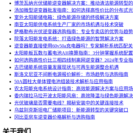
博茨瓦纳光伏储能逆变器解决方案：推动清洁能源转型的
汤加微型逆变器批发指南：如何选择高性价比的分布式光
室外太阳能储电箱：绿色能源存储的终极解决方案
南亚太阳能供电系统生产厂家的市场机遇与技术突破
萨格勒布光伏逆变器选购指南：专业专卖店的优势与趋势
院落太阳能发电系统：打造绿色能源的智慧解决方案
逆变器能直接使用60v50a充电器吗？专家解析系统匹配
太阳能板瓦数与蓄电池AH换算指南：3分钟掌握系统配
如何选购高性价比三相四线制离网逆变器？2024年专业
古巴储能系统容量发展现状与可再生能源整合机遇
斯洛文尼亚不间断电源报价解析：市场趋势与选购指南
50A圆柱大单体锂电池组装技术解析与应用指南
农太阳能充电系统设计指南：高效能源解决方案与应用场
委内瑞拉马拉开波太阳能风扇：高效降温与绿色能源解决
光伏玻璃是否需要电线？揭秘安装中的关键连接技术
乌兹别克斯坦电厂储能项目：新能源转型的关键突破口
冈比亚房车逆变器价格解析与选购指南
关于我们