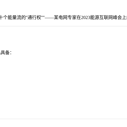
能量流的''通行权''"——某电网专家在2023能源互联网峰会
品具备：