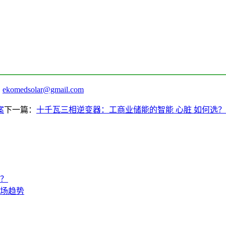
：
ekomedsolar@gmail.com
案
下一篇：
十千瓦三相逆变器：工商业储能的智能 心脏 如何选？
？
场趋势