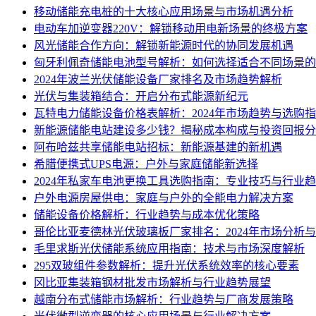
移动储能充电桩的十大核心应用场景与市场机遇分析
电动车加逆变器220V：解锁移动用电新场景的终极方案
风光储能合作方向：解锁新能源时代的协同发展机遇
匈牙利佩奇储能电池型号解析：如何选择适合不同场景的
2024年波兰光伏储能设备厂家排名及市场趋势解析
光伏与集装箱结合：开启分布式能源新纪元
瓦特电力储能设备价格表解析：2024年市场趋势与选购
新能源储能电站建设多少钱？揭秘成本构成与投资回报分
阿布哈兹共享储能电站招标：新能源基建的新机遇
希腊便携式UPS电源：户外与家庭储能新选择
2024年私家车电池更换工具选购指南：专业技巧与行业
户外电源房屋供电：家庭与户外的全能电力解决方案
储能设备价格解析：行业趋势与成本优化策略
哥伦比亚麦德林光伏玻璃板厂家排名：2024年市场分析
毛里求斯光伏储能系统应用指南：技术与市场深度解析
295双玻组件参数解析：提升光伏系统效率的核心要素
冈比亚集装箱钢材批发市场解析与行业趋势展望
越南分布式储能市场解析：行业趋势与厂商发展策略