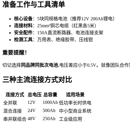
准备工作与工具清单
核心设备
：5块同规格电池（推荐12V 200Ah锂电）
连接材料
：25mm²铜芯电缆（红黑各5米）
安全配件
：150A直流断路器、电池连接支架
检测工具
：万用表、绝缘胶带、压线钳
重要提醒！
切记选择
同品牌同批次电池
,电压差应小于0.5V。就像团队
三种主流连接方式对比
连接方式
总电压
总容量
适用场景
12V
1000Ah
全并联
低功率长时供电
24V
500Ah
混合连接
中小型商业系统
48V
250Ah
串并联组合
工业级应用