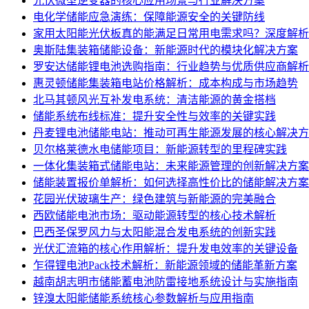
光伏微型逆变器的核心应用场景与行业解决方案
电化学储能应急演练：保障能源安全的关键防线
家用太阳能光伏板真的能满足日常用电需求吗？深度解析
奥斯陆集装箱储能设备：新能源时代的模块化解决方案
罗安达储能锂电池选购指南：行业趋势与优质供应商解析
惠灵顿储能集装箱电站价格解析：成本构成与市场趋势
北马其顿风光互补发电系统：清洁能源的黄金搭档
储能系统布线标准：提升安全性与效率的关键实践
丹麦锂电池储能电站：推动可再生能源发展的核心解决方
贝尔格莱德水电储能项目：新能源转型的里程碑实践
一体化集装箱式储能电站：未来能源管理的创新解决方案
储能装置报价单解析：如何选择高性价比的储能解决方案
花园光伏玻璃生产：绿色建筑与新能源的完美融合
西欧储能电池市场：驱动能源转型的核心技术解析
巴西圣保罗风力与太阳能混合发电系统的创新实践
光伏汇流箱的核心作用解析：提升发电效率的关键设备
乍得锂电池Pack技术解析：新能源领域的储能革新方案
越南胡志明市储能蓄电池防雷接地系统设计与实施指南
锌溴太阳能储能系统核心参数解析与应用指南