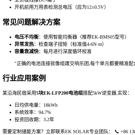
开机前用万用表检测总电压（应为12±0.5V）
常见问题解决方案
电压不均衡
：使用智能均衡器（推荐EK-BMS05型号）
异常发热
：检查端子扭矩（标准值4-6N·m）
容量衰减快
：每月进行深度循环校准
"正确的电池连接就像组建交响乐团,每个单元都要精准配合才
行业应用案例
某沿海民宿采用
5块EK-LFP200电池组
搭配5kW逆变器,实现：
日均供电量：18kWh
系统效率：94.7%
投资回收期：3.2年
需要定制储能方案？立即联系EK SOLAR专业团队： 📞 +86 138 16