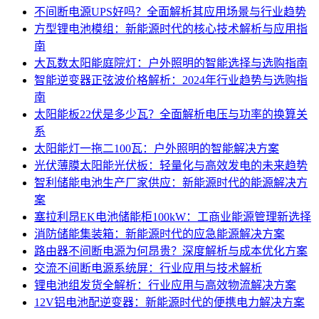
不间断电源UPS好吗？全面解析其应用场景与行业趋势
方型锂电池模组：新能源时代的核心技术解析与应用指
南
大瓦数太阳能庭院灯：户外照明的智能选择与选购指南
智能逆变器正弦波价格解析：2024年行业趋势与选购指
南
太阳能板22伏是多少瓦？全面解析电压与功率的换算关
系
太阳能灯一拖二100瓦：户外照明的智能解决方案
光伏薄膜太阳能光伏板：轻量化与高效发电的未来趋势
智利储能电池生产厂家供应：新能源时代的能源解决方
案
塞拉利昂EK电池储能柜100kW：工商业能源管理新选择
消防储能集装箱：新能源时代的应急能源解决方案
路由器不间断电源为何昂贵？深度解析与成本优化方案
交流不间断电源系统屏：行业应用与技术解析
锂电池组发货全解析：行业应用与高效物流解决方案
12V铝电池配逆变器：新能源时代的便携电力解决方案