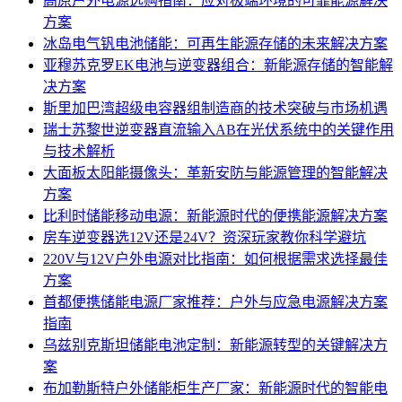
高原户外电源选购指南：应对极端环境的可靠能源解决
方案
冰岛电气钒电池储能：可再生能源存储的未来解决方案
亚穆苏克罗EK电池与逆变器组合：新能源存储的智能解
决方案
斯里加巴湾超级电容器组制造商的技术突破与市场机遇
瑞士苏黎世逆变器直流输入AB在光伏系统中的关键作用
与技术解析
大面板太阳能摄像头：革新安防与能源管理的智能解决
方案
比利时储能移动电源：新能源时代的便携能源解决方案
房车逆变器选12V还是24V？资深玩家教你科学避坑
220V与12V户外电源对比指南：如何根据需求选择最佳
方案
首都便携储能电源厂家推荐：户外与应急电源解决方案
指南
乌兹别克斯坦储能电池定制：新能源转型的关键解决方
案
布加勒斯特户外储能柜生产厂家：新能源时代的智能电