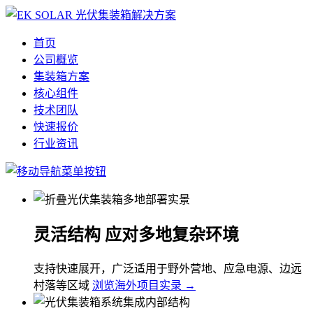
首页
公司概览
集装箱方案
核心组件
技术团队
快速报价
行业资讯
灵活结构 应对多地复杂环境
支持快速展开，广泛适用于野外营地、应急电源、边远
村落等区域
浏览海外项目实录 →