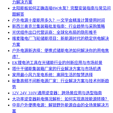
力解决方案
太阳能板如何正确连接8W水泵？完整安装指南与常见问
题解答
户外电源十度能用多久？一文学会精准计算使用时间
新西兰奥克兰集装箱批发指南：行业趋势与采购策略
光伏组件出口代营运商：全球化布局的隐形推手
喀麦隆电厂飞轮储能项目：新能源时代的稳定供电解决
方案
户外电源新选择：便携式储能电池如何解决你的用电焦
虑？
EK锂电池工具在光储能行业的创新应用与市场前景
塔什干储能集装箱厂家的行业解决方案与市场机遇
家用最小风力发电系统：离网生活的智慧选择
秘鲁高频不间断电源厂家：行业解决方案与技术创新趋
势
12V 24V 310V通用逆变器：跨场景应用与选型指南
大功率逆变器耗电情况解析：如何实现高效能源转换？
中非户外便携电源：解锁野外能源自由的全场景解决方
案