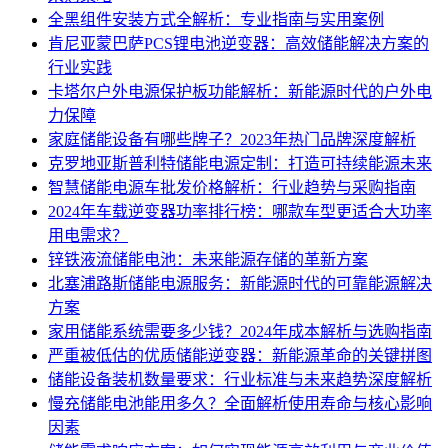
全黑组件安装方式全解析：专业指南与实用案例
肯尼亚蒙巴萨PCS锂电池逆变器：高效储能解决方案的
行业实践
卡塔尔户外电源保护板功能解析：新能源时代的户外电
力保障
家庭储能设备有哪些牌子？2023年热门品牌深度解析
克罗地亚斯普利特储能电源定制：打造可持续能源未来
智慧储能电源车批发价格解析：行业趋势与采购指南
2024年车载逆变器功率排行榜：哪款车型更适合大功率
用电需求？
锌铁液流储能电池：未来能源存储的革新方案
北塞浦路斯储能电源服务：新能源时代的可靠能源解决
方案
家用储能系统需要多少钱？2024年成本解析与选购指南
严重被低估的优质储能逆变器：新能源革命的关键拼图
储能设备装机数量要求：行业标准与未来趋势深度解析
慢充储能电池能用多久？全面解析使用寿命与核心影响
因素