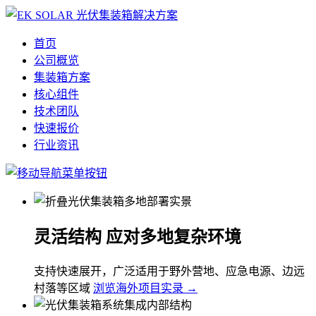
首页
公司概览
集装箱方案
核心组件
技术团队
快速报价
行业资讯
灵活结构 应对多地复杂环境
支持快速展开，广泛适用于野外营地、应急电源、边远
村落等区域
浏览海外项目实录 →