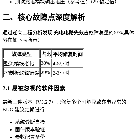
测试充电模块输出电压（参考值：±2%额定值）
二、核心故障点深度解析
通过逆向工程分析发现,
充电电路失效
占故障总量的67%,具体
分布如下表所示：
故障类型
占比
平均修复时间
38%
整流模块老化
4-6小时
29%
控制板逻辑错误
2-3小时
2.1 易被忽视的软件因素
最新固件版本（V3.2.7）已修复多个可能导致充电异常的
BUG,建议定期进行：
系统诊断自检
固件版本验证
参数配置备份