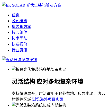
首页
公司概览
集装箱方案
核心组件
技术团队
快速报价
行业资讯
灵活结构 应对多地复杂环境
支持快速展开，广泛适用于野外营地、应急电源、边远
村落等区域
浏览海外项目实录 →