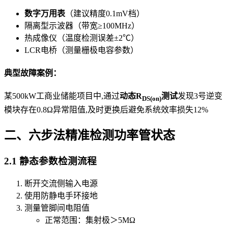
数字万用表
（建议精度0.1mV档）
隔离型示波器（带宽≥100MHz）
热成像仪（温度检测误差±2℃）
LCR电桥（测量栅极电容参数）
典型故障案例：
某500kW工商业储能项目中,通过
动态R
测试
发现3号逆变
DS(on)
模块存在0.8Ω异常阻值,及时更换后避免系统效率损失12%
二、六步法精准检测功率管状态
2.1 静态参数检测流程
断开交流侧输入电源
使用防静电手环接地
测量管脚间电阻值
正常范围：集射极＞5MΩ