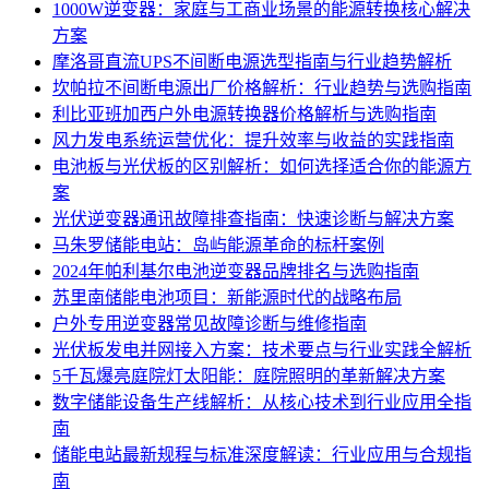
1000W逆变器：家庭与工商业场景的能源转换核心解决
方案
摩洛哥直流UPS不间断电源选型指南与行业趋势解析
坎帕拉不间断电源出厂价格解析：行业趋势与选购指南
利比亚班加西户外电源转换器价格解析与选购指南
风力发电系统运营优化：提升效率与收益的实践指南
电池板与光伏板的区别解析：如何选择适合你的能源方
案
光伏逆变器通讯故障排查指南：快速诊断与解决方案
马朱罗储能电站：岛屿能源革命的标杆案例
2024年帕利基尔电池逆变器品牌排名与选购指南
苏里南储能电池项目：新能源时代的战略布局
户外专用逆变器常见故障诊断与维修指南
光伏板发电并网接入方案：技术要点与行业实践全解析
5千瓦爆亮庭院灯太阳能：庭院照明的革新解决方案
数字储能设备生产线解析：从核心技术到行业应用全指
南
储能电站最新规程与标准深度解读：行业应用与合规指
南