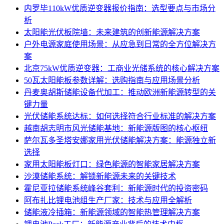
内罗毕110kW优质逆变器报价指南：选型要点与市场分
析
太阳能光伏板院墙：未来建筑的创新能源解决方案
户外电源家庭使用场景：从应急到日常的全方位解决方
案
北京75kW优质逆变器：工商业光储系统的核心解决方案
50瓦太阳能板参数详解：选购指南与应用场景分析
丹麦奥胡斯储能设备代加工：推动欧洲新能源转型的关
键力量
光伏储能系统达标：如何选择符合行业标准的解决方案
越南胡志明市风光储能基地：新能源版图的核心枢纽
萨尔瓦多圣塔安娜家用光伏储能解决方案：能源独立新
选择
家用太阳能板灯口：绿色能源的智能家居解决方案
沙漠储能系统：解锁新能源未来的关键技术
霍尼亚拉储能系统峰谷套利：新能源时代的投资密码
阿布扎比锂电池组生产厂家：技术与应用全解析
储能液冷插箱：新能源领域的智能热管理解决方案