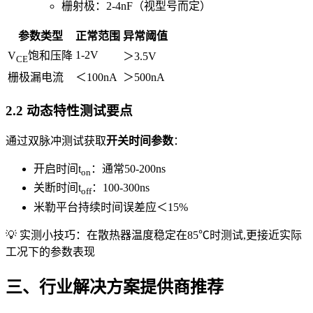
栅射极：2-4nF（视型号而定）
参数类型
正常范围
异常阈值
1-2V
V
饱和压降
＞3.5V
CE
栅极漏电流
＜100nA
＞500nA
2.2 动态特性测试要点
通过双脉冲测试获取
开关时间参数
：
开启时间t
：通常50-200ns
on
关断时间t
：100-300ns
off
米勒平台持续时间误差应＜15%
💡 实测小技巧：在散热器温度稳定在85℃时测试,更接近实际
工况下的参数表现
三、行业解决方案提供商推荐