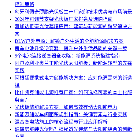
控制策略
匈牙利佩奇薄膜光伏板生产厂家的技术优势与市场前景
2024年可调节支架光伏板厂家排名及选购指南
雅加达低碳光伏幕墙应用：建筑与新能源的跨界解决方
案
DLW户外电源：解锁户外生活的全能能源解决方案
房车电池升级逆变器：提升户外生活品质的关键一步
5个电池连接逆变器全攻略：新能源系统搭建指南
阿尔及利亚奥兰正能光伏太阳能板：新能源转型的先锋
实践
阿根廷便携式电力储能解决方案：应对能源需求的新选
择
比什凯克储能电源推荐厂家：如何选择可靠的本土化服
务商？
光伏板储能解决方案：如何高效存储太阳能电力
新能源储能车间面积规划指南：关键要素与行业实践
混合变电站施工的核心流程与行业应用解析
玻璃房能装光伏吗？揭秘透光建筑与太阳能结合的创新
方案