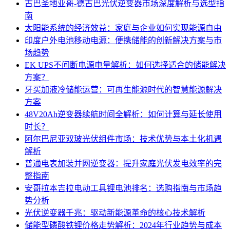
古巴圣地亚哥-德古巴光伏逆变器市场深度解析与选型指
南
太阳能系统的经济效益：家庭与企业如何实现能源自由
印度户外电池移动电源：便携储能的创新解决方案与市
场趋势
EK UPS不间断电源电量解析：如何选择适合的储能解决
方案？
牙买加液冷储能运营：可再生能源时代的智慧能源解决
方案
48V20Ah逆变器续航时间全解析：如何计算与延长使用
时长？
阿尔巴尼亚双玻光伏组件市场：技术优势与本土化机遇
解析
普通电表加装并网逆变器：提升家庭光伏发电效率的完
整指南
安哥拉本吉拉电动工具锂电池排名：选购指南与市场趋
势分析
光伏逆变器千兆：驱动新能源革命的核心技术解析
储能型磷酸铁锂价格走势解析：2024年行业趋势与成本