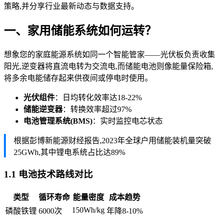
策略,并分享行业最新动态与数据支持。
一、家用储能系统如何运转？
想象您的家庭能源系统如同一个智能管家——光伏板负责收集
阳光,逆变器将直流电转为交流电,而储能电池则像能量保险箱,
将多余电能储存起来供夜间或停电时使用。
光伏组件
：日均转化效率达18-22%
储能逆变器
：转换效率超过97%
电池管理系统(BMS)
：实时监控电芯状态
根据彭博新能源财经报告,2023年全球户用储能装机量突破
25GWh,其中锂电系统占比达89%
1.1 电池技术路线对比
类型
循环寿命
能量密度
成本趋势
150Wh/kg
磷酸铁锂
6000次
年降8-10%