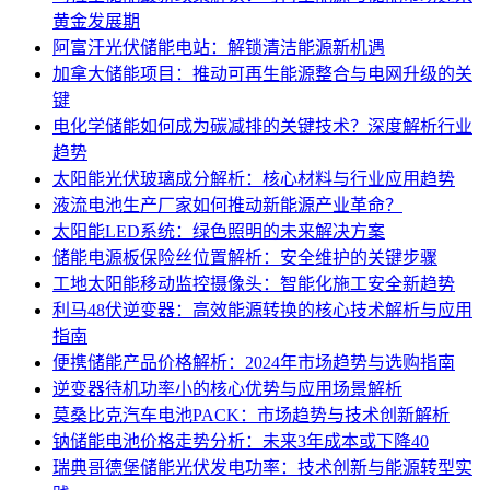
黄金发展期
阿富汗光伏储能电站：解锁清洁能源新机遇
加拿大储能项目：推动可再生能源整合与电网升级的关
键
电化学储能如何成为碳减排的关键技术？深度解析行业
趋势
太阳能光伏玻璃成分解析：核心材料与行业应用趋势
液流电池生产厂家如何推动新能源产业革命？
太阳能LED系统：绿色照明的未来解决方案
储能电源板保险丝位置解析：安全维护的关键步骤
工地太阳能移动监控摄像头：智能化施工安全新趋势
利马48伏逆变器：高效能源转换的核心技术解析与应用
指南
便携储能产品价格解析：2024年市场趋势与选购指南
逆变器待机功率小的核心优势与应用场景解析
莫桑比克汽车电池PACK：市场趋势与技术创新解析
钠储能电池价格走势分析：未来3年成本或下降40
瑞典哥德堡储能光伏发电功率：技术创新与能源转型实