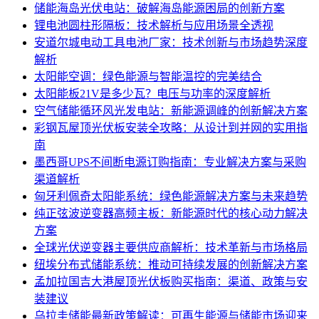
储能海岛光伏电站：破解海岛能源困局的创新方案
锂电池圆柱形隔板：技术解析与应用场景全透视
安道尔城电动工具电池厂家：技术创新与市场趋势深度
解析
太阳能空调：绿色能源与智能温控的完美结合
太阳能板21V是多少瓦？电压与功率的深度解析
空气储能循环风光发电站：新能源调峰的创新解决方案
彩钢瓦屋顶光伏板安装全攻略：从设计到并网的实用指
南
墨西哥UPS不间断电源订购指南：专业解决方案与采购
渠道解析
匈牙利佩奇太阳能系统：绿色能源解决方案与未来趋势
纯正弦波逆变器高频主板：新能源时代的核心动力解决
方案
全球光伏逆变器主要供应商解析：技术革新与市场格局
纽埃分布式储能系统：推动可持续发展的创新解决方案
孟加拉国吉大港屋顶光伏板购买指南：渠道、政策与安
装建议
乌拉圭储能最新政策解读：可再生能源与储能市场迎来