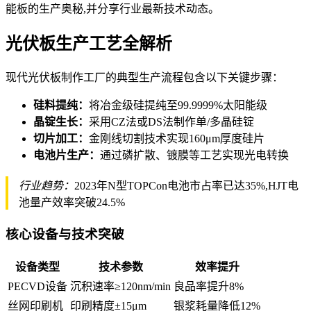
能板的生产奥秘,并分享行业最新技术动态。
光伏板生产工艺全解析
现代光伏板制作工厂的典型生产流程包含以下关键步骤：
硅料提纯：
将冶金级硅提纯至99.9999%太阳能级
晶锭生长：
采用CZ法或DS法制作单/多晶硅锭
切片加工：
金刚线切割技术实现160μm厚度硅片
电池片生产：
通过磷扩散、镀膜等工艺实现光电转换
行业趋势：
2023年N型TOPCon电池市占率已达35%,HJT电
池量产效率突破24.5%
核心设备与技术突破
设备类型
技术参数
效率提升
PECVD设备
沉积速率≥120nm/min
良品率提升8%
丝网印刷机
印刷精度±15μm
银浆耗量降低12%