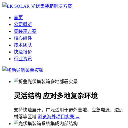
首页
公司概览
集装箱方案
核心组件
技术团队
快速报价
行业资讯
灵活结构 应对多地复杂环境
支持快速展开，广泛适用于野外营地、应急电源、边远
村落等区域
浏览海外项目实录 →