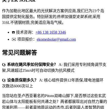
关于EK SOLAR
作为加勒比地区最大的光伏解决方案供应商,我们已为23个岛
国提供定制化服务。特别研发的
热带加强型支架系统
,采用
316L不锈钢材质,完美适应海岛气候。
☎️ 技术咨询：
+86 138 1658 3346
✉️ 项目报价：
ekomedsolar@gmail.com
常见问题解答
Q: 系统在飓风季如何保障安全？
A: 我们采用专利倾角调节支
架,风速超过25m/s时可自动切换为抗风模式
Q: 设备质保期多久？
A: 核心组件提供12年质保,锂电池循环
次数达6000次以上
当您站在圣卢西亚著名的Pitons双峰山脚下,是否想过这些玄武
岩山体与太阳能板有何共通之处？两者都展现出对自然力量的
完美利用——前者是地质运动的杰作,后者则是人类智慧的结