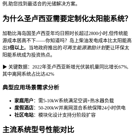
例,助您找到最适合的光储解决方案。
为什么圣卢西亚需要定制化太阳能系统？
加勒比海岛国圣卢西亚年均日照时长超过2800小时,但传统能
源成本居高不下——你知道吗？岛上柴油发电成本比太阳能高
出
3倍以上
。当地政府推出的
可再生能源激励计划
更让环保太
阳能系统成为投资热点。
▶ 关键数据：2022年圣卢西亚新增光伏装机量同比增长67%,
其中离网系统占比达42%
典型应用场景需求分析
家庭用户
：需5-10kW系统满足空调+热水器负载
度假酒店
：50-200kW并离网混合系统保障24小时供电
社区电站
：模块化设计支持分阶段扩容
主流系统型号性能对比