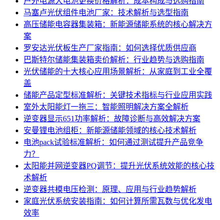
户外电源大电池更换价格解析：成本构成与选购指南
马塞卢光伏组件电池厂家：技术解析与选型指南
高压储能电容器集装箱：新能源储能系统的核心解决方
案
罗安达光伏板生产厂家指南：如何选择优质供应商
巴斯特尔储能集装箱卖价解析：行业趋势与选购指南
光伏储能的十大核心应用场景解析：从家庭到工业全覆
盖
储能产品定型标准解析：关键技术指标与行业应用实践
室外太阳能灯一拖三：智能照明解决方案全解析
逆变器显示651功率解析：故障诊断与高效解决方案
安曼锂电池组柜：新能源储能领域的核心技术解析
电池pack试验标准解析：如何通过测试提升产品竞争
力？
太阳能并网逆变器PQ调节：提升光伏系统效能的核心技
术解析
逆变器共模电压检测：原理、应用与行业趋势解析
家庭光伏系统安装指南：如何计算所需瓦数与优化发电
效率