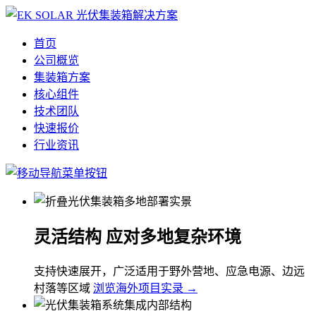
首页
公司概览
集装箱方案
核心组件
技术团队
快速报价
行业资讯
灵活结构 应对多地复杂环境
支持快速展开，广泛适用于野外营地、应急电源、边远
村落等区域
浏览海外项目实录 →