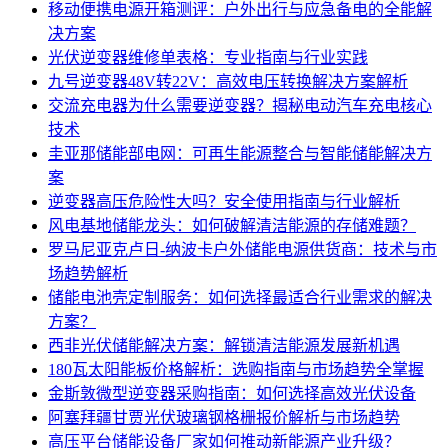
移动便携电源开箱测评：户外出行与应急备电的全能解
决方案
光伏逆变器维修单表格：专业指南与行业实践
九号逆变器48V转22V：高效电压转换解决方案解析
交流充电器为什么需要逆变器？揭秘电动汽车充电核心
技术
圭亚那储能部电网：可再生能源整合与智能储能解决方
案
逆变器高压危险性大吗？安全使用指南与行业解析
风电基地储能龙头：如何破解清洁能源的存储难题？
罗马尼亚克卢日-纳波卡户外储能电源供货商：技术与市
场趋势解析
储能电池壳定制服务：如何选择最适合行业需求的解决
方案？
西非光伏储能解决方案：解锁清洁能源发展新机遇
180瓦太阳能板价格解析：选购指南与市场趋势全掌握
金斯敦微型逆变器采购指南：如何选择高效光伏设备
阿塞拜疆甘贾光伏玻璃钢格栅报价解析与市场趋势
高压平台储能设备厂家如何推动新能源产业升级？