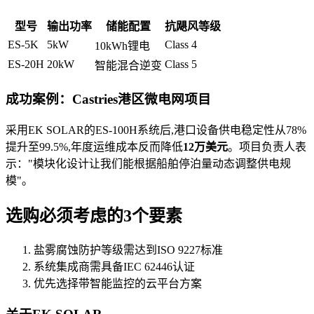
型号
输出功率
储能配置
抗飓风等级
ES-5K
5kW
Class 4
10kWh锂电
ES-20H
20kW
Class 5
智能混合逆变
成功案例：Castries港区微电网项目
采用EK SOLAR的ES-100H系统后,港口设备供电稳定性从78%
提升至99.5%,年度运维成本反而降低
12万美元
。项目负责人表
示："模块化设计让我们能根据船舶停泊量动态调整供电规
模"。
选购必须考虑的3个要素
盐雾腐蚀防护等级需达到ISO 9227标准
系统集成商需具备IEC 62446认证
优先选择带智能监控的云平台方案