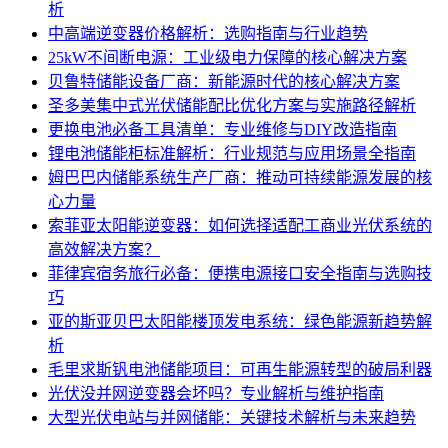
析
中高端逆变器价格解析：选购指南与行业趋势
25kW不间断电源：工业级电力保障的核心解决方案
贝鲁特储能设备厂商：新能源时代的核心解决方案
圣多美集中式光伏储能配比优化方案与实施路径解析
更换电池必备工具清单：专业维修与DIY改造指南
锂电池储能柜标准解析：行业规范与应用场景全指南
姆巴巴内储能系统生产厂商：推动可持续能源发展的核
心力量
索菲亚太阳能逆变器：如何选择适配工商业光伏系统的
高效解决方案？
菲律宾宿务旅行必备：便携电源接口安全指南与选购技
巧
亚的斯亚贝巴太阳能楼顶发电系统：绿色能源新趋势解
析
毛里求斯钒电池储能项目：可再生能源转型的破局利器
光伏没并网逆变器会坏吗？专业解析与维护指南
大型光伏电站与并网储能：关键技术解析与未来趋势