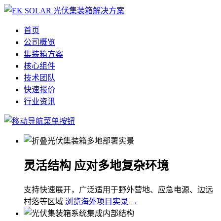
首页
公司概览
集装箱方案
核心组件
技术团队
快速报价
行业资讯
灵活结构 应对多地复杂环境
支持快速展开，广泛适用于野外营地、应急电源、边远
村落等区域
浏览海外项目实录 →