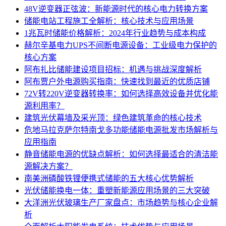
48V逆变器正弦波：新能源时代的核心电力转换方案
储能电站工程施工全解析：核心技术与应用场景
1兆瓦时储能价格解析：2024年行业趋势与成本构成
赫尔辛基电力UPS不间断电源设备：工业级电力保护的
核心方案
阿布扎比储能建设项目招标：机遇与挑战深度解析
阿布贾户外电源购买指南：快速找到最近的优质店铺
72V转220V逆变器转换率：如何选择高效设备并优化能
源利用率？
建筑光伏幕墙及采光顶：绿色建筑革命的核心技术
危地马拉克萨尔特南戈多功能储能电源批发市场解析与
应用指南
静音储能电源的优缺点解析：如何选择最适合的清洁能
源解决方案？
南美洲磷酸铁锂便携式储能的五大核心优势解析
光伏储能换电一体：重塑新能源应用场景的三大突破
大洋洲光伏玻璃生产厂家盘点：市场趋势与核心企业解
析