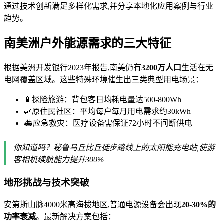
通过技术创新满足多样化需求,并分享本地化应用案例与行业
趋势。
南美洲户外能源需求的三大特征
根据美洲开发银行2023年报告,南美仍有
3200万人口
生活在无
电网覆盖区域。这些特殊环境催生出三类典型用电场景：
🔋探险旅游：背包客日均耗电量达500-800Wh
🌿原住民社区：平均每户每月用电需求约30kWh
🚑应急救灾：医疗设备需保证72小时不间断供电
你知道吗？秘鲁马丘比丘徒步路线上的太阳能充电站,使游
客相机续航能力提升300%
地形挑战与技术突破
安第斯山脉4000米高海拔地区,普通电源设备会出现
20-30%的
功率衰减
。最新解决方案包括：