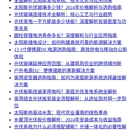
全面解析太阳能发电系统：技术优势与应用场景
太阳能光伏玻璃多少钱？2024年价格解析与选购指南
光伏玻璃连接技术全解析：核心工艺与行业趋势
光伏发电一平方能装多少块板？深度解析安装密度与功
率关系
圆柱铁锂电池寿命多长？深度解析与行业应用指南
太阳能储电设计：如何构建高效可靠的能源解决方案
13 3寸便携屏DC电源选购指南：高效供电与移动办公新
体验
光伏玻璃延伸应用范围：从建筑到农业的跨领域创新
户外电源D2：便携储能的革新解决方案
家用逆变器选购指南：如何为家庭能源系统选择最佳解
决方案
光伏板能改装家用电吗？家庭光伏发电系统全解析
家用组合光伏板安装全流程解析：从选址到并网一步到
位
太阳能热驱动水泵：现代农业灌溉的绿色革命
乡屋顶光伏板价格解析：2024年安装成本与收益指南
光伏系统为什么必须搭配储能？光储一体化的必要性解