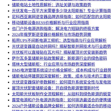
储能电站土地性质解析：选址关键与政策趋势
光伏发电一百平方米需要多少块太阳能板？专业计算指南
尼科西亚离网逆变器品牌选择指南：如何匹配您的太阳能
移动储能设备BESS价格解析与行业应用指南
也门户外电源选购指南：解决电力短缺的终极方案
2024年俄罗斯逆变器价格解析与市场趋势洞察
船用UPS不间断电源工频机：选型指南与行业应用解析
光伏逆变器是自动并网吗？揭秘智能并网技术与行业趋势
光伏板可以直接贴在瓦片吗？揭秘屋顶光伏安装新趋势
萨尔瓦多氢储能补贴政策解读：新能源行业的绿色密码
塔林大型储能柜：行业应用与市场趋势深度解析
BMS电池管理系统设计价格全解析：成本构成与行业趋
储能电站停建原因深度解析：政策、成本与技术的三重挑
光伏逆变器保护参数解析：如何提升系统安全性与发电效
屋顶光伏配套储能设备：开启绿色能源管理新时代
太阳能光伏板制作全流程解析：从硅料到绿色能源的蜕变
露营电源和户外电源选购指南：如何挑选最适合的便携储
2024户外储能设备品牌全解析：如何选择最适合你的移