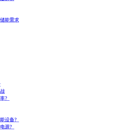
储能需求
势
战
率？
能设备？
动电源？