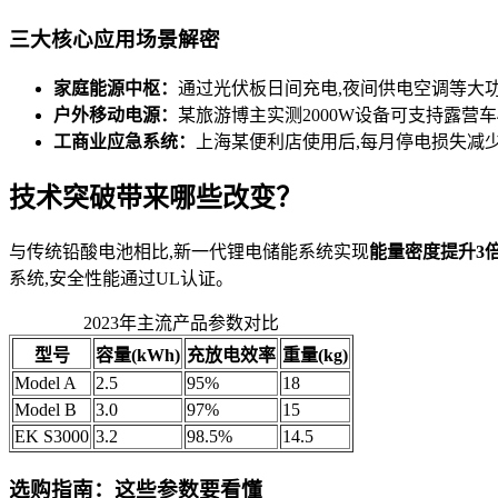
三大核心应用场景解密
家庭能源中枢：
通过光伏板日间充电,夜间供电空调等大功
户外移动电源：
某旅游博主实测2000W设备可支持露营车4
工商业应急系统：
上海某便利店使用后,每月停电损失减少约
技术突破带来哪些改变？
与传统铅酸电池相比,新一代锂电储能系统实现
能量密度提升3
系统,安全性能通过UL认证。
2023年主流产品参数对比
型号
容量(kWh)
充放电效率
重量(kg)
Model A
2.5
95%
18
Model B
3.0
97%
15
EK S3000
3.2
98.5%
14.5
选购指南：这些参数要看懂