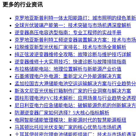
更多的行业资讯
克罗地亚斯普利特一体太阳能路灯：城市照明的绿色革新
全球光伏玻璃产能第一：技术突破与市场机遇深度解析
逆变器高压电容选型指南：专业工程师的实战手册
克罗地亚斯普利特工频逆变器装置解决方案：技术与市场
拉脱维亚新型光伏板厂家排名：技术与市场全景解析
纯正弦波逆变器维修全攻略：故障诊断与维护技巧详解
逆变器维修十大实用技巧：快速诊断与故障排除指南
布拉格储能电站：地理位置解析与新能源产业价值
石墨烯锂电户外电源：重新定义户外能源解决方案
孟加拉国吉大港储能电池空运运输解决方案与行业趋势分
斯洛文尼亚光伏板灯箱制作厂家的行业洞察与解决方案
圆柱形锂电池PVC技术解析：应用场景与行业趋势全透视
尼日利亚电力应急储能电站：破解能源危机的创新解决方
防潮逆变器厂家如何选择？5大核心指标解析
电网智能储能管理模块：新能源时代的智慧能源枢纽
马其顿比托拉光伏支架厂家的核心优势与市场机遇
土耳其伊兹密尔锂电池储能柜组装厂：技术与市场机遇深