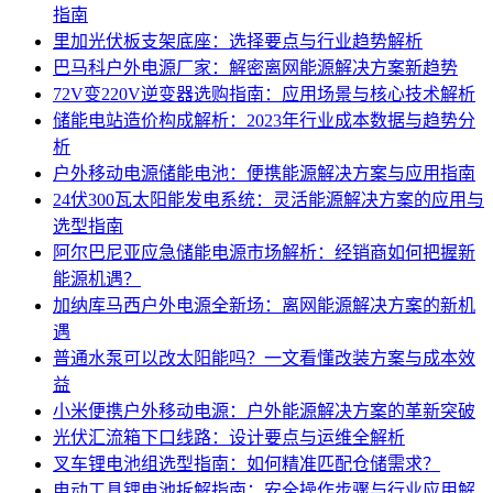
指南
里加光伏板支架底座：选择要点与行业趋势解析
巴马科户外电源厂家：解密离网能源解决方案新趋势
72V变220V逆变器选购指南：应用场景与核心技术解析
储能电站造价构成解析：2023年行业成本数据与趋势分
析
户外移动电源储能电池：便携能源解决方案与应用指南
24伏300瓦太阳能发电系统：灵活能源解决方案的应用与
选型指南
阿尔巴尼亚应急储能电源市场解析：经销商如何把握新
能源机遇？
加纳库马西户外电源全新场：离网能源解决方案的新机
遇
普通水泵可以改太阳能吗？一文看懂改装方案与成本效
益
小米便携户外移动电源：户外能源解决方案的革新突破
光伏汇流箱下口线路：设计要点与运维全解析
叉车锂电池组选型指南：如何精准匹配仓储需求？
电动工具锂电池拆解指南：安全操作步骤与行业应用解