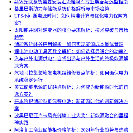
4kW光伏系统需要安装汇流箱吗？专业解答与选型指南
基里巴斯助力车储能系统价格解析与市场趋势
UPS不间断电源时间：如何精准计算与优化电力保障方
案？
太阳能并网对逆变器的核心要求解析：技术突破与市场
趋势
储能系统峰谷应用解析：如何实现能源成本最优管理
锂电池电动工具瓦数全解析：如何选择最适合的功率？
汽车户外电源供电：自驾出游与户外生活的终极能源解
决方案
危地马拉集装箱发电机组维修要点解析：如何确保电力
系统稳定运行
美式储能电源的优缺点解析：为何成为新能源时代的首
选方案？
哥本哈根储能型低温锂电池：新能源时代的创新解决方
案
波黑巴尼亚卢卡风光储输工业大奖：新能源融合的里程
碑实践
阿洛菲工商业储能柜价格解析：2024年行业趋势与选购