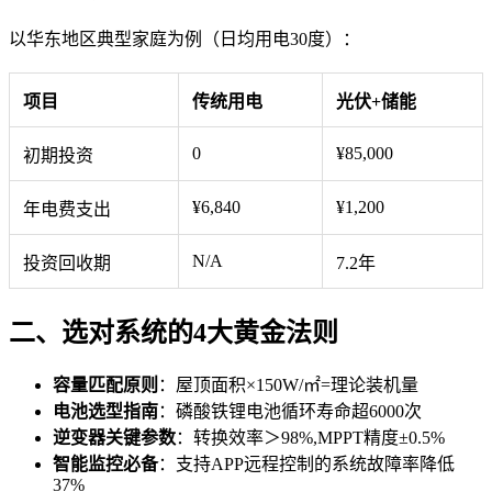
以华东地区典型家庭为例（日均用电30度）：
项目
传统用电
光伏+储能
0
¥85,000
初期投资
¥6,840
¥1,200
年电费支出
N/A
投资回收期
7.2年
二、选对系统的4大黄金法则
容量匹配原则
：屋顶面积×150W/㎡=理论装机量
电池选型指南
：磷酸铁锂电池循环寿命超6000次
逆变器关键参数
：转换效率＞98%,MPPT精度±0.5%
智能监控必备
：支持APP远程控制的系统故障率降低
37%