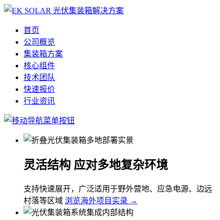
首页
公司概览
集装箱方案
核心组件
技术团队
快速报价
行业资讯
灵活结构 应对多地复杂环境
支持快速展开，广泛适用于野外营地、应急电源、边远
村落等区域
浏览海外项目实录 →