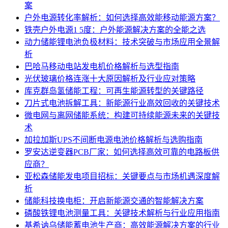
案
户外电源转化率解析：如何选择高效能移动能源方案？
铁壳户外电源1 5度：户外能源解决方案的全能之选
动力储能锂电池负极材料：技术突破与市场应用全景解
析
巴哈马移动电站发电机价格解析与选型指南
光伏玻璃价格连涨十大原因解析及行业应对策略
库克群岛氢储能工程：可再生能源转型的关键路径
刀片式电池拆解工具：新能源行业高效回收的关键技术
微电网与离网储能系统：构建可持续能源未来的关键技
术
加拉加斯UPS不间断电源电池价格解析与选购指南
罗安达逆变器PCB厂家：如何选择高效可靠的电路板供
应商？
亚松森储能发电项目招标：关键要点与市场机遇深度解
析
储能科技换电柜：开启新能源交通的智能解决方案
磷酸铁锂电池测量工具：关键技术解析与行业应用指南
基希讷乌储能蓄电池生产商：高效能源解决方案的行业