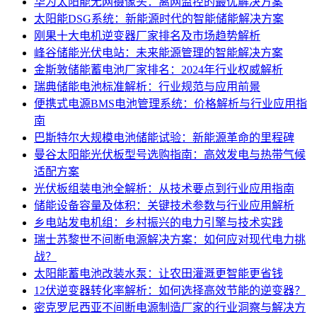
华为太阳能无网摄像头：离网监控的最优解决方案
太阳能DSG系统：新能源时代的智能储能解决方案
刚果十大电机逆变器厂家排名及市场趋势解析
峰谷储能光伏电站：未来能源管理的智能解决方案
金斯敦储能蓄电池厂家排名：2024年行业权威解析
瑞典储能电池标准解析：行业规范与应用前景
便携式电源BMS电池管理系统：价格解析与行业应用指
南
巴斯特尔大规模电池储能试验：新能源革命的里程碑
曼谷太阳能光伏板型号选购指南：高效发电与热带气候
适配方案
光伏板组装电池全解析：从技术要点到行业应用指南
储能设备容量及体积：关键技术参数与行业应用解析
乡电站发电机组：乡村振兴的电力引擎与技术实践
瑞士苏黎世不间断电源解决方案：如何应对现代电力挑
战？
太阳能蓄电池改装水泵：让农田灌溉更智能更省钱
12伏逆变器转化率解析：如何选择高效节能的逆变器？
密克罗尼西亚不间断电源制造厂家的行业洞察与解决方