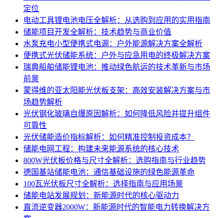
定位
电动工具锂电池电压全解析：从选购到应用的实用指南
储能项目开发全解析：技术趋势与商业价值
水泵充电小型便携式电源：户外能源解决方案全解析
便携式光伏储能系统：户外与应急用电的终极解决方案
瑞典船舶储能锂电池：推动绿色航运的技术革新与市场
前景
蒙得维的亚太阳能光伏板支架：高效安装解决方案与市
场趋势解析
光伏钢化玻璃自爆原因解析：如何降低风险并提升组件
可靠性
光伏储能造价指标解析：如何精准控制投资成本？
储能电网工程：构建未来能源系统的核心技术
800W光伏板价格与尺寸全解析：选购指南与行业趋势
德国基站储能电池：通信基础设施的绿色能源革命
100瓦光伏板尺寸全解析：选择指南与应用场景
储能电站发展规划：新能源时代的核心驱动力
直流逆变器2000W：新能源时代的智能电力转换解决方