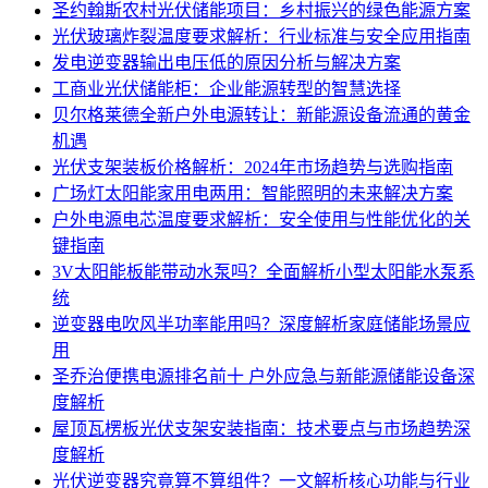
圣约翰斯农村光伏储能项目：乡村振兴的绿色能源方案
光伏玻璃炸裂温度要求解析：行业标准与安全应用指南
发电逆变器输出电压低的原因分析与解决方案
工商业光伏储能柜：企业能源转型的智慧选择
贝尔格莱德全新户外电源转让：新能源设备流通的黄金
机遇
光伏支架装板价格解析：2024年市场趋势与选购指南
广场灯太阳能家用电两用：智能照明的未来解决方案
户外电源电芯温度要求解析：安全使用与性能优化的关
键指南
3V太阳能板能带动水泵吗？全面解析小型太阳能水泵系
统
逆变器电吹风半功率能用吗？深度解析家庭储能场景应
用
圣乔治便携电源排名前十 户外应急与新能源储能设备深
度解析
屋顶瓦楞板光伏支架安装指南：技术要点与市场趋势深
度解析
光伏逆变器究竟算不算组件？一文解析核心功能与行业