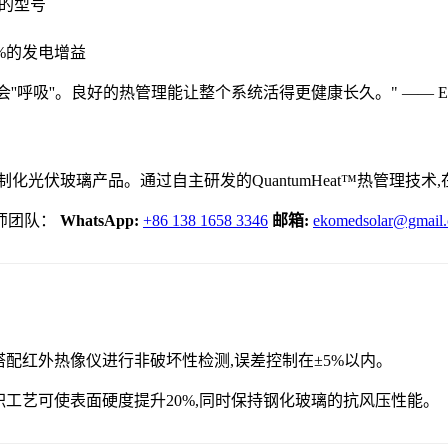
)的型号
%的发电增益
'呼吸''。良好的热管理能让整个系统活得更健康长久。" —— EK
化光伏玻璃产品。通过自主研发的QuantumHeat™热管理技
师团队：
WhatsApp:
+86 138 1658 3346
邮箱:
ekomedsolar@gmail
搭配红外热像仪进行非破坏性检测,误差控制在±5%以内。
积工艺可使表面硬度提升20%,同时保持钢化玻璃的抗风压性能。