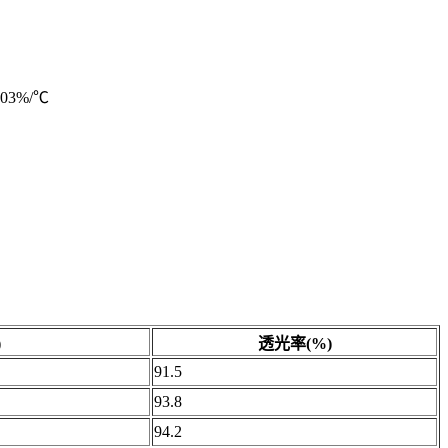
3%/℃
)
透光率(%)
91.5
93.8
94.2