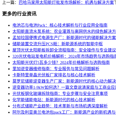
上一篇：
巴哈马家用太阳能灯批发市场解析：机遇与解决方案
更多的行业资讯
电池芯与电池Pack：核心技术解析与行业应用全指南
太阳能直流水泵系统：农业灌溉与离网供水的绿色解决方
孟加拉国便携式电源生产厂：新能源时代的储能解决方案
储能装置交流升压PCS舱：新能源系统的智能中枢
屋顶光伏太阳能板拆卸全流程指南：安全操作与专业建议
320光伏电站发电机价格解析：2024年市场趋势与选购指
太阳能光伏灯5瓦多少钱？2024年价格解析与选购指南
里加逆变器维修指南：专业服务与常见问题解析
卡斯特里单晶光伏板厂家排名与核心技术解析
莫罗尼储能逆变器生产厂家：新能源时代的核心动力解决
逆变器功率1-9kW如何选？一篇文章说清家庭与工商业应
光伏板钢化玻璃拆除指南：专业步骤与安全注意事项
化学能储能电站：新能源时代的核心技术解析
分布式储能产业趋势：技术革新与市场机遇深度解析
阿尔及利亚奥兰电池包pack工厂：新能源产业的新机遇