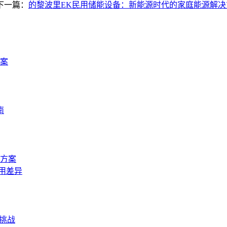
下一篇：
的黎波里EK民用储能设备：新能源时代的家庭能源解决
案
南
方案
用差异
与挑战