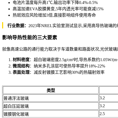
电池片温度每升高1℃,输出功率下降0.4%-0.5%
高温加速EVA胶膜黄变,5年内透光率可能衰减15%
热斑效应风险增加3倍,直接影响组件使用寿命
行业数据：
2023年NREL实验室测试显示,采用高导热玻璃的
影响导热性能的三大要素
就像高速公路的通行能力取决于车道数量和路面状况,光伏玻璃
材料密度
：超白玻璃密度2.5g/cm³时,导热系数约1.05W/(m·
微观结构
：纳米多孔涂层可使热导率提升18%-22%
表面处理
：减反射镀膜工艺影响30%的热辐射效率
类型
3.2
普通浮法玻璃
3.2
超白压延玻璃
2.5
镀膜钢化玻璃