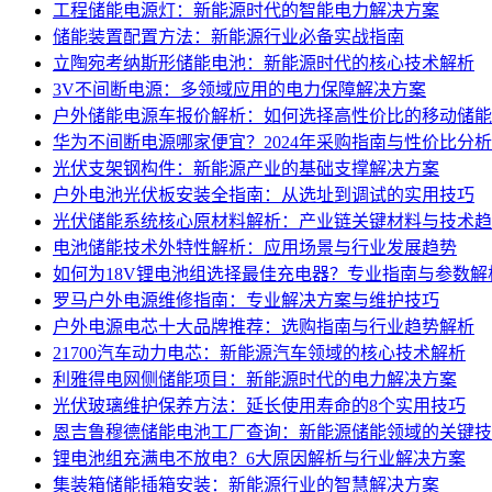
工程储能电源灯：新能源时代的智能电力解决方案
储能装置配置方法：新能源行业必备实战指南
立陶宛考纳斯形储能电池：新能源时代的核心技术解析
3V不间断电源：多领域应用的电力保障解决方案
户外储能电源车报价解析：如何选择高性价比的移动储能
华为不间断电源哪家便宜？2024年采购指南与性价比分析
光伏支架钢构件：新能源产业的基础支撑解决方案
户外电池光伏板安装全指南：从选址到调试的实用技巧
光伏储能系统核心原材料解析：产业链关键材料与技术趋
电池储能技术外特性解析：应用场景与行业发展趋势
如何为18V锂电池组选择最佳充电器？专业指南与参数解
罗马户外电源维修指南：专业解决方案与维护技巧
户外电源电芯十大品牌推荐：选购指南与行业趋势解析
21700汽车动力电芯：新能源汽车领域的核心技术解析
利雅得电网侧储能项目：新能源时代的电力解决方案
光伏玻璃维护保养方法：延长使用寿命的8个实用技巧
恩吉鲁穆德储能电池工厂查询：新能源储能领域的关键技
锂电池组充满电不放电？6大原因解析与行业解决方案
集装箱储能插箱安装：新能源行业的智慧解决方案