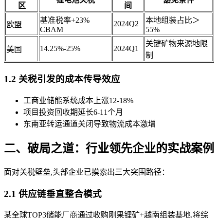
区
间
基准税率+23%
本地组装占比＞
2024Q2
欧盟
CBAM
55%
关键矿物来源地限
14.25%-25%
2024Q1
美国
制
1.2 关税引发的成本传导效应
工商业储能系统成本上涨12-18%
项目投资回收期延长6-11个月
东南亚转运通道关闭导致物流成本激增
二、破局之道：行业领先企业的实战案例
面对关税壁垒,头部企业已摸索出三大突围路径：
2.1 供应链垂直整合模式
某全球TOP3储能厂商通过收购刚果锂矿+越南组装基地,将综