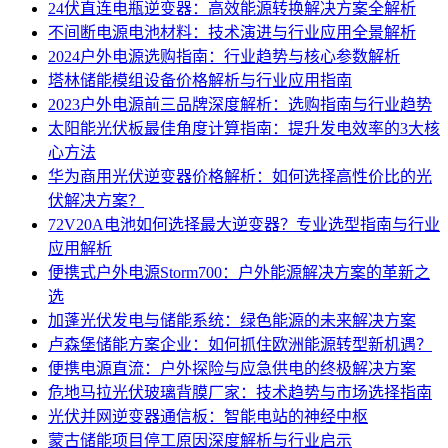
24伏直连电瓶逆变器：高效能源转换解决方案全解析
不间断电源电池材料：技术演进与行业应用全景解析
2024户外电源选购指南：行业趋势与核心参数解析
塔林储能模组设备价格解析与行业应用指南
2023户外电源前三品牌深度解析：选购指南与行业趋势
太阳能光伏板最佳角度计算指南：提升发电效率的3大核
心方法
华为商用光伏逆变器价格解析：如何选择高性价比的光
伏解决方案？
72V20A电池如何选择最大逆变器？专业选型指南与行业
应用解析
便携式户外电源Storm700：户外能源解决方案的革新之
选
加蓬光伏发电与储能系统：绿色能源的未来解决方案
卢森堡储能方案企业：如何抓住欧洲能源转型新机遇？
便携电源直流：户外探险与应急供电的终极解决方案
危地马拉光伏玻璃背膜厂家：技术趋势与市场选择指南
光伏并网逆变器通信板：智能电站的神经中枢
蒙古储能项目停工原因深度解析与行业启示