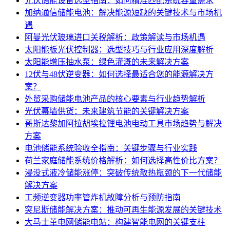
光伏储能设备选型指南：如何精准匹配系统容量需求
加纳通信储能电池：解决能源短缺的关键技术与市场机
遇
阿曼光伏玻璃进口关税解析：政策解读与市场机遇
太阳能板光伏控制器：选型技巧与行业应用深度解析
太阳能增压抽水泵：绿色灌溉的未来解决方案
12伏与48伏逆变器：如何选择最适合您的能源解决方
案？
外贸采购储能电池产品的核心要素与行业趋势解析
光伏幕墙供货：未来建筑节能的关键解决方案
哥斯达黎加阿拉胡埃拉锂电池电动工具市场趋势与解决
方案
电池储能系统验收全指南：关键步骤与行业实践
荷兰家庭储能系统价格解析：如何选择高性价比方案？
浸没式液冷储能涨停：突破传统散热瓶颈的下一代储能
解决方案
工频逆变器功率管炸机故障分析与预防指南
突尼斯储能解决方案：推动可再生能源发展的关键技术
大马士革电网储能电站：构建智能电网的关键支柱