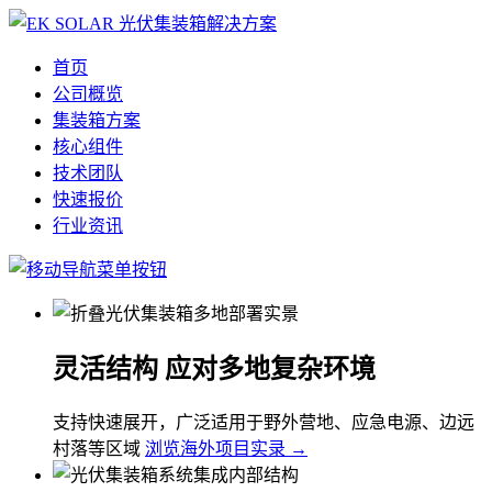
首页
公司概览
集装箱方案
核心组件
技术团队
快速报价
行业资讯
灵活结构 应对多地复杂环境
支持快速展开，广泛适用于野外营地、应急电源、边远
村落等区域
浏览海外项目实录 →