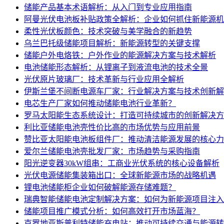
储能产品基本术语解析：从入门到专业应用指南
阿曼光伏电池板补贴政策全解析：企业如何抓住新能源机
柔性光伏板颜色：技术突破与美学融合的新趋势
乌兰巴托级储能项目解析：新能源转型的关键支撑
储能户外电烙铁：户外作业的能源解决方案与技术解析
电池储能形态解析：从锂离子到液流电池的技术全景
光伏原片玻璃厂：技术革新与行业应用全解析
伊斯兰堡不间断电源车厂家：行业解决方案与技术创新解
电芯生产厂家如何推动储能电池行业革新？
罗马太阳能生态系统设计：打造可持续城市的创新解决方
利比亚储能电池壳性价比高的市场优势与应用前景
赞比亚太阳能电池板组件厂：推动清洁能源发展的核心力
爱尔兰储能电池壳批发厂家：市场趋势与采购指南
阳光逆变器30kW组串：工商业光伏系统的核心设备解析
光伏电源储能集装箱出口：全球新能源市场的战略机遇
锂电池储能柜企业如何破解能源存储难题？
瑞典智能储能电池定制解决方案：如何为新能源项目注入
储能项目推广模式分析：如何高效打开市场蓝海？
克罗地亚斯普利特储能充电站：推动可持续交通与能源转