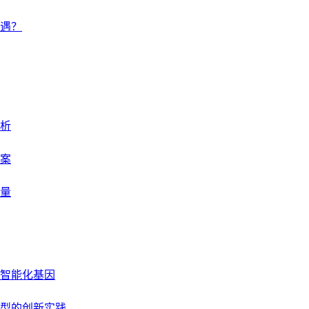
遇？
析
案
量
智能化基因
型的创新实践