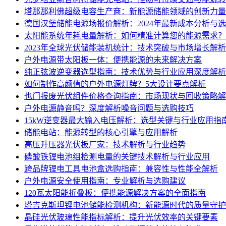
塔那那利佛超级电容生产商：新能源储能领域的创新力量
德国汉堡储能电源场报价解析：2024年最新成本分析与
太阳能系统年耗电量解析：如何精准计算您的能源需求？
2023年全球光伏储能装机统计：技术突破与市场增长解析
户外电源带太阳板一体：便携能源的未来解决方案
纯正弦波逆变器选型指南：技术优势与行业应用深度解析
如何制作高颜值的户外电源灯牌？5大设计要点解析
也门报废光伏组件价格查询指南：市场现状与回收策略解
户外电源静音吗？深度解析噪音问题与选购技巧
15kW逆变器最大输入电压解析：选型关键与行业应用指
储能电站：能源转型的核心引擎与应用解析
高压升压器光伏板厂家：技术解析与行业趋势
磷酸铁锂电池组检测电量的关键技术解析与行业应用
跨品牌锂电工具电池盒选购指南：兼容性与性能全解析
户外电源安全使用指南：专业解析与选购建议
120瓦太阳能折叠板：便携能源解决方案的全面指南
塔吉克斯坦锂电池储能检测机构：新能源时代的质量守护
晶硅光伏玻璃性能指标解析：提升光伏效率的关键要素