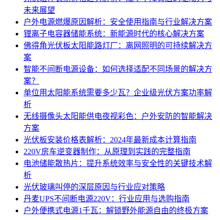
未来展望
户外电源燃爆原因解析：安全使用指南与行业解决方案
锂离子电容器储能系统：新能源时代的核心解决方案
佛得角光伏板太阳能路灯厂：离网照明的可持续解决方
案
智能不间断电源设备：如何选择适配不同场景的解决方
案？
单位用太阳能系统需要多少瓦？企业级光伏方案功率解
析
无线摄像头太阳能供电夜视彩色：户外安防的智能解决
方案
光伏板安装价格表解析：2024年最新成本计算指南
220V房车逆变器制作：从原理到实践的完整指南
电池储能散热片：提升系统效率与安全性的关键技术解
析
光伏玻璃叫停的深层原因与行业应对策略
丹麦UPS不间断电源220V：行业应用与选购指南
户外便携式电源1千瓦：解锁野外能源自由的终极方案