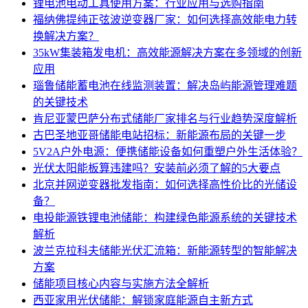
锂电池电动工具使用方案：行业应用与选购指南
福纳佛提纯正弦波逆变器厂家：如何选择高效能电力转
换解决方案？
35kW集装箱发电机：高效能源解决方案在多领域的创新
应用
瑙鲁储能蓄电池在线监测装置：解决岛屿能源管理难题
的关键技术
肯尼亚蒙巴萨分布式储能厂家排名与行业趋势深度解析
古巴圣地亚哥储能电站招标：新能源布局的关键一步
5V2A户外电源：便携储能设备如何重塑户外生活体验？
光伏太阳能板算违建吗？安装前必须了解的5大要点
北京并网逆变器批发指南：如何选择高性价比的光储设
备？
电投能源铁锂电池储能：构建绿色能源系统的关键技术
解析
波兰克拉科夫储能光伏汇流箱：新能源转型的智能解决
方案
储能项目核心内容与实施方法全解析
西亚家用光伏储能：解锁家庭能源自主新方式