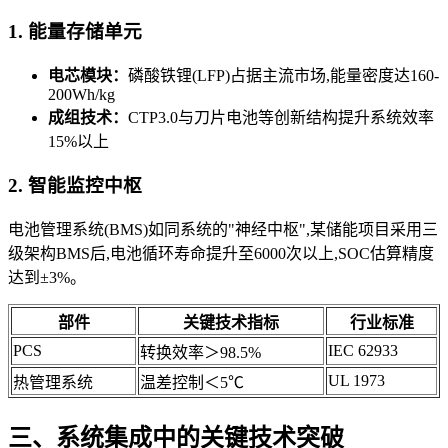
1. 能量存储单元
电芯模块：
磷酸铁锂(LFP)占据主流市场,能量密度达160-
200Wh/kg
成组技术：
CTP3.0与刀片电池等创新结构提升系统效率
15%以上
2. 智能监控中枢
电池管理系统(BMS)如同系统的"神经中枢",某储能项目采用三
级架构BMS后,电池循环寿命提升至6000次以上,SOC估算精度
达到±3%。
部件
关键技术指标
行业标准
PCS
IEC 62933
转换效率＞98.5%
UL 1973
热管理系统
温差控制＜5℃
三、系统集成中的关键技术突破