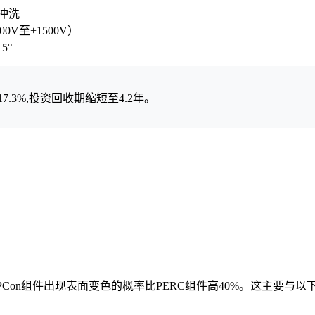
水冲洗
V至+1500V）
5°
.3%,投资回收期缩短至4.2年。
PCon组件出现表面变色的概率比PERC组件高40%。这主要与以