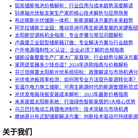
铝炭储能电池价格解析：行业应用与成本趋势深度解读
钭单轴光伏板支架生产家的核心技术解析与应用场景
布达佩斯光伏储能一体机：新能源解决方案的未来趋势
阿克拉储能工业园：推动非洲可再生能源发展的关键枢纽
太阳能空调拆机全指南：专业步骤与常见问题解析
卢森堡工业铝型储能箱订做：专业解决方案与行业趋势
户外电源强制性3C认证：企业必须了解的合规指南
储能设备整套生产厂家大厂家直销：行业趋势与解决方案
家用逆变器多少钱合适？2024年选购指南与价格解析
芬兰坦佩雷太阳能光伏系统招标：政策解读与市场机遇分
光伏电池板效率检测：如何用专业方法提升能源转化率？
安道尔电力施工储能：可再生能源时代的能源管理新范式
光伏发电每块板安装成本解析：2023年最新价格指南
未来家庭太阳能系统：打造绿色智能家居的5大核心优势
乌兰巴托电动工具锂电池制作：技术突破与市场机遇
摩纳哥分布式配储能解决方案：创新技术驱动可持续能源
关于我们