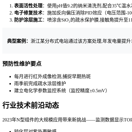
表面活性处理
：使用pH值9.2的纳米清洗剂,配合35℃温
电子修复技术
：施加反向偏压消除PID效应（电压范围-1000
防护涂层施工
：喷涂含SiO₂的疏水保护膜,接触角提升至11
典型案例：
浙江某分布式电站通过该方案处理,年发电量提升17
预防性维护要点
每月进行红外成像检测,捕捉早期热斑
雨季前完成疏水涂层维护
建立电化学参数监控系统（监控精度±0.5mV）
行业技术前沿动态
2023年N型组件的大规模应用带来新挑战——监测数据显示TO
钝化层对紫外更敏感