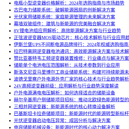
电瓶小型逆变器价格解析：2024年选购指南与市场趋势
古巴电力储能系统：破解能源困局的创新解决方案
光伏家用储能系统：家庭能源管理的未来解决方案
幕墙双玻组件：建筑与新能源的完美融合解决方案
8V锂电池组应用解析：高效能源解决方案与行业趋势
正弦波逆变器MOS驱动芯片：核心技术解析与行业应用
伊斯兰堡UPS不间断电源品牌排行：2024年权威选购指
拉巴特离网逆变器电池通讯：高效能源解决方案与技术解
赞比亚基特韦工频逆变器装置维修：行业痛点与解决方案
储能单个电池电压范围解析：从技术参数到行业应用
斯洛文尼亚马里博尔工商业储能系统：构建可持续能源未
波德戈里察户外电源外壳厂家的核心技术与行业趋势解析
24V高频逆变器前级：应用解析与行业趋势深度解读
户外电源满电电压解析：如何选择适合的储能设备
赫尔辛基用户侧储能项目招标：推动北欧绿色能源转型的
三相并网逆变器：新能源系统的核心转换设备解析
巴基斯坦卡拉奇储能项目：新能源时代的能源转型新标杆
光伏逆变器启动电压异常：成因分析与解决方案
电容储能机械设备：新能源时代的核心动力解决方案