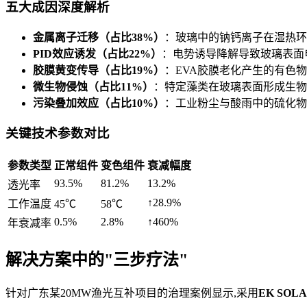
五大成因深度解析
金属离子迁移（占比38%）
：玻璃中的钠钙离子在湿热环
PID效应诱发（占比22%）
：电势诱导降解导致玻璃表面
胶膜黄变传导（占比19%）
：EVA胶膜老化产生的有色
微生物侵蚀（占比11%）
：特定藻类在玻璃表面形成生物
污染叠加效应（占比10%）
：工业粉尘与酸雨中的硫化物
关键技术参数对比
参数类型
正常组件
变色组件
衰减幅度
93.5%
81.2%
13.2%
透光率
↑28.9%
工作温度
45℃
58℃
0.5%
2.8%
↑460%
年衰减率
解决方案中的"三步疗法"
针对广东某20MW渔光互补项目的治理案例显示,采用
EK SOL