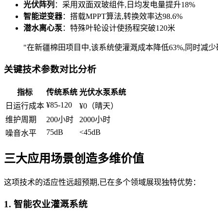
光伏阵列
：采用双面双玻组件,日均发电量提升18%
智能逆变器
：搭载MPPT算法,转换效率达98.6%
潜水离心泵
：特殊叶轮设计使扬程突破120米
"在新疆棉田项目中,该系统使灌溉成本降低63%,同时减少
关键技术参数对比分析
指标
传统系统
光伏水泵系统
¥85-120
日运行成本
¥0（晴天）
维护周期
200小时
2000小时
75dB
<45dB
噪音水平
三大应用场景创造多维价值
这项技术的适应性远超预期,已在多个领域展现独特优势：
1. 智能农业灌溉系统