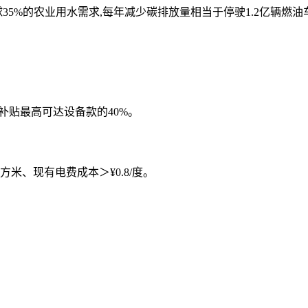
球35%的农业用水需求,每年减少碳排放量相当于停驶1.2亿辆燃油
府补贴最高可达设备款的40%。
米、现有电费成本＞¥0.8/度。