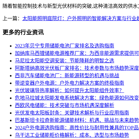
随着智能控制技术与新型光伏材料的突破,这种清洁高效的供水
上一篇：
太阳能照明庭院灯：户外照明的智能解决方案与行业
更多的行业资讯
2023年贝宁专用储能电池厂家排名及选购指南
加纳库马西锂储能电源推荐厂家：为西非能源需求提供可
马尼拉太阳能空调安装：节能降耗的明智之选
阿斯塔纳高效光伏板厂家排名：技术参数与市场趋势深度
西非汽车储能电池厂：新能源转型的机遇与挑战
带逆变器户外电源：户外电力解决方案的终极指南
光伏玻璃导热率解析：如何提升太阳能组件效率？
危地马拉城太阳能发电系统解决方案：绿色能源如何改变
西欧风电储能：技术突破与市场机遇深度解析
光伏发电太阳板封条：关键技术解析与行业应用指南
巴基斯坦卡拉奇新能源储能材料：机遇、挑战与未来趋势
2024户外电源选购指南：高性价比与耐用性兼具的TOP
乌干达工业储能柜价格解析：成本、选型与市场趋势