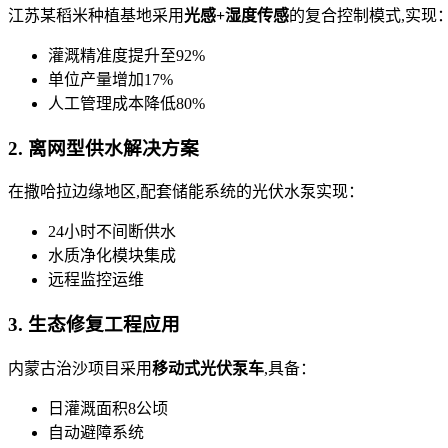
江苏某稻米种植基地采用
光感+湿度传感
的复合控制模式,实现
灌溉精准度提升至92%
单位产量增加17%
人工管理成本降低80%
2. 离网型供水解决方案
在撒哈拉边缘地区,配套储能系统的光伏水泵实现：
24小时不间断供水
水质净化模块集成
远程监控运维
3. 生态修复工程应用
内蒙古治沙项目采用
移动式光伏泵车
,具备：
日灌溉面积8公顷
自动避障系统