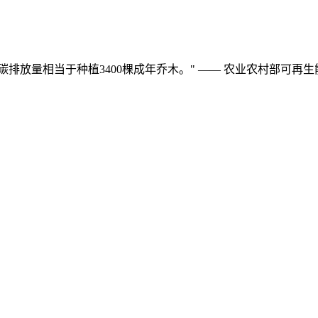
碳排放量相当于种植3400棵成年乔木。" —— 农业农村部可再