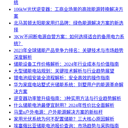
统
106kW光伏逆变器：工商业场景的高效能源转换解决方
案
北马其顿太阳能家用灯品牌：绿色能源解决方案的新选
择
3KW不间断电源自营方案：如何选择适合的备用电力系
统？
2023年全球储能产品竞争力排名：关键技术与市场趋势
深度解析
储能设备工作价格解析：2024年行业成本与价值指南
大型储能电站规划：关键技术解析与行业趋势展望
锂电池组安装全流程解析：安全高效的操作指南
华为家庭电站墅式光储能系统：别墅用户的能源革命解
决方案
逆变器功率管升级指南：3种实用方法与行业趋势解析
什么储能电池最便宜耐用？2024年性价比全面解析
马里n户外电源：户外能源解决方案的新标杆
家用光伏系统为何不配置储能？三大核心原因解析
埃塞俄比亚储能电池报价查询：市场趋势与采购指南