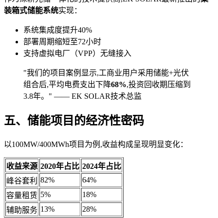
装箱式储能系统
实现：
系统集成度提升40%
部署周期缩短至72小时
支持虚拟电厂（VPP）无缝接入
"我们的项目案例显示,工商业用户采用储能+光伏
组合后,平均电费支出下降
68%
,投资回收期压缩到
3.8年。" —— EK SOLAR技术总监
五、储能项目的经济性密码
以100MW/400MWh项目为例,收益构成呈现明显变化：
收益来源
2020年占比
2024年占比
82%
64%
峰谷套利
5%
18%
容量租赁
13%
28%
辅助服务