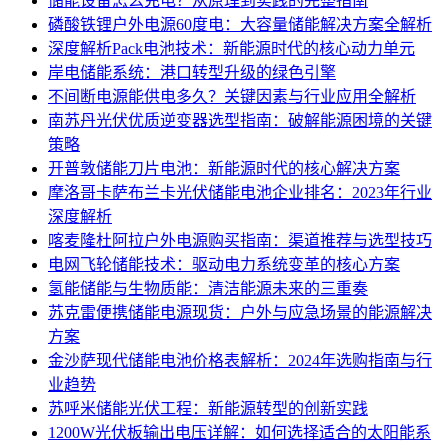
储能设备怎么充电？从原理到实践的完整指南
磷酸铁锂户外电源60度电：大容量储能解决方案全解析
深度解析Pack电池技术：新能源时代的核心动力单元
岸电储能系统：港口转型升级的绿色引擎
不间断电源能供电多久？关键因素与行业应用全解析
南苏丹光伏优质逆变器选型指南：破解能源困境的关键
策略
开普敦储能刀片电池：新能源时代的核心解决方案
摩洛哥卡萨布兰卡光伏储能电池企业排名：2023年行业
深度解析
喀麦隆杜阿拉户外电源购买指南：渠道推荐与选型技巧
电网飞轮储能技术：驱动电力系统变革的核心方案
氢能储能与生物质能：清洁能源未来的三重奏
苏克雷便携储能电源现货：户外与应急场景的能源解决
方案
金沙萨现代储能电池价格表解析：2024年选购指南与行
业趋势
苏呼米储能光伏工程：新能源转型的创新实践
1200W光伏板输出电压详解：如何选择适合的太阳能系