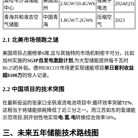
莫哈韦沙漠储能
美国加
锂离子
2.6GW/10.4GWh
2024(Q3)
中心
州
电池
青海共和液态空
中国青
压缩空
1.8GW/7.2GWh
2023
气储能
海
气
2.1 北美市场领跑之谜
美国项目占据榜单6席,这与其独特的市场机制密不可分。比如
加州实施的
SGIP自发电激励计划
,为大型储能提供每千瓦时
$0.25的补贴。德州ERCOT市场更实现储能项目
单日套利收益
超$100万
的惊人记录。
2.2 中国项目的技术突围
在最新投运的张家口全钒液流电池项目中,循环效率突破
72%
,
这相当于将储能损耗降低了近三分之一。而江苏如东的氢储能
示范项目,则开创性地实现
电-氢-电
转换综合效率58%。
三、未来五年储能技术路线图