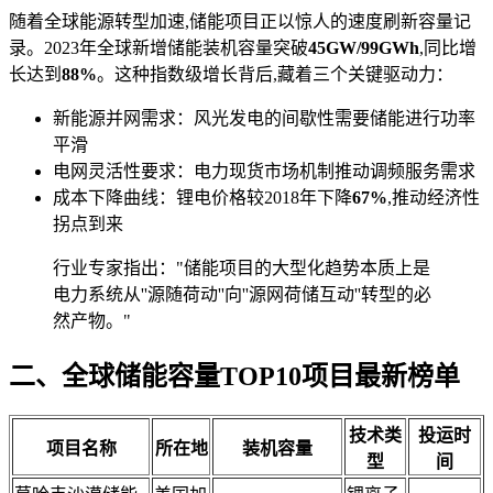
随着全球能源转型加速,储能项目正以惊人的速度刷新容量记
录。2023年全球新增储能装机容量突破
45GW/99GWh
,同比增
长达到
88%
。这种指数级增长背后,藏着三个关键驱动力：
新能源并网需求：风光发电的间歇性需要储能进行功率
平滑
电网灵活性要求：电力现货市场机制推动调频服务需求
成本下降曲线：锂电价格较2018年下降
67%
,推动经济性
拐点到来
行业专家指出："储能项目的大型化趋势本质上是
电力系统从''源随荷动''向''源网荷储互动''转型的必
然产物。"
二、全球储能容量TOP10项目最新榜单
技术类
投运时
项目名称
所在地
装机容量
型
间