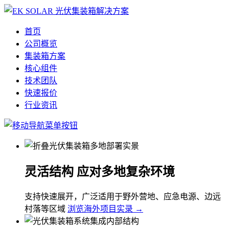
首页
公司概览
集装箱方案
核心组件
技术团队
快速报价
行业资讯
灵活结构 应对多地复杂环境
支持快速展开，广泛适用于野外营地、应急电源、边远
村落等区域
浏览海外项目实录 →