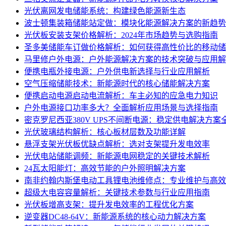
光伏离网发电储能系统：构建绿色能源新生态
波士顿集装箱储能站定做：模块化能源解决方案的新趋势
光伏板安装支架价格解析：2024年市场趋势与选购指南
圣多美储能车订做价格解析：如何获得高性价比的移动储
马里修户外电源：户外能源解决方案的技术突破与应用解
便携电瓶外接电源：户外供电新选择与行业应用解析
空气压缩储能技术：新能源时代的核心储能解决方案
便携启动电源启动电流解析：车主必知的应急电力知识
户外电源接口功率多大？全面解析应用场景与选择指南
密克罗尼西亚380V UPS不间断电源：稳定供电解决方案
光伏玻璃结构解析：核心板材层数及功能详解
悬浮支架光伏板优缺点解析：选对支架提升发电效率
光伏电站储能调频：新能源电网稳定的关键技术解析
24瓦太阳能灯：高效节能的户外照明解决方案
南非约翰内斯堡电动工具锂电池维修点：专业维护与高效
超级大电容容量解析：关键技术参数与行业应用指南
光伏板增高支架：提升发电效率的工程优化方案
逆变器DC48-64V：新能源系统的核心动力解决方案