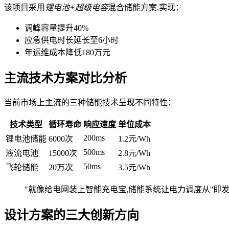
该项目采用
锂电池+超级电容
混合储能方案,实现：
调峰容量提升40%
应急供电时长延长至6小时
年运维成本降低180万元
主流技术方案对比分析
当前市场上主流的三种储能技术呈现不同特性：
技术类型
循环寿命
响应速度
单位成本
200ms
锂电池储能
6000次
1.2元/Wh
500ms
液流电池
15000次
2.8元/Wh
50ms
飞轮储能
20万次
3.5元/Wh
"就像给电网装上智能充电宝,储能系统让电力调度从''即发即
设计方案的三大创新方向