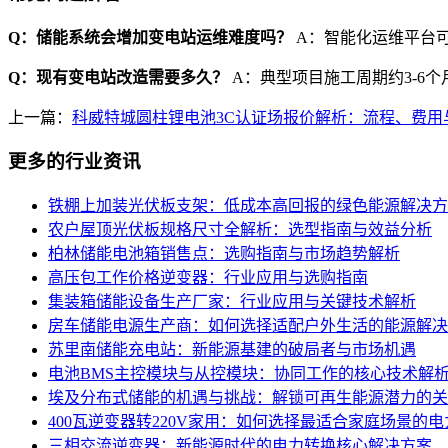
Q：储能系统会增加变电站运维难度吗？
A：智能化运维平台可
Q：现有变电站改造需要多久？
A：典型项目施工周期约3-6个
上一篇：
科威特城圆柱锂电池3C认证场报价解析：流程、费用
更多的行业资讯
铁棚上加装光伏板支架：低成本高回报的绿色能源解决方
农户屋顶光伏板规格尺寸全解析：选型指南与效益分析
柏林储能电池箱销售点：选购指南与市场趋势解析
高压包工作价格逆变器：行业应用与选购指南
集装箱储能设备生产厂家：行业应用与关键技术解析
房车储能电源生产商：如何选择适配户外生活的能源解决
苏里南储能充电站：新能源基建的破局者与市场机遇
电池BMS主控模块与从控模块：协同工作的核心技术解
埃及分布式储能的机遇与挑战：解锁可再生能源潜力的关
400瓦逆变器转220V家用：如何选择最适合家庭场景的
三相交流逆变器：新能源时代的电力转换核心解决方案